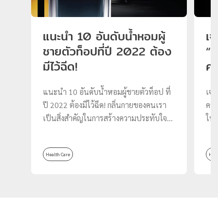
แนะนำ 10 อันดับน้ำหอมผู้
เจ
ชายตัวท็อปที่ปี 2022 ต้อง
“จ
มีไว้ฉีด!
ศร
แนะนำ 10 อันดับน้ำหอมผู้ชายตัวท็อป ที่
เจา
ปี 2022 ต้องมีไว้ฉีด! กลิ่นกายของคนเรา
ควา
เป็นสิ่งสำคัญในการสร้างความประทับใจได้
ให้
เสมอ “น้ำหอมผู้ชาย” จึงกลายเป็นหนึ่งไอ
Hor
เทมสำคัญ ที่สร้างความประทับใจแรก และ
แรง
Health Care
Heal
พรีเซนต์ตัวเองได้เป็นอย่างดี ไม่ว่าคุณจะ
ประ
ออกไปเที่ยว ออกเดต ทำงาน เรียน และใน
‘ร่
หลาย ๆ สถานการณ์ น้ำหอมผู้ชายสามารถ
ที่
ช่วยสร้างความมั่นใจให้กับหนุ่ม ๆ ก่อนออก
ภาพ
จากบ้านได้เสมอ วันนี้ทาง Thomas
ราง