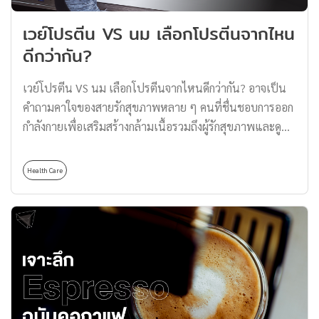
สามารถเป็นผู้ชายได้เช่นกัน การทำงานของ Sugar […]
เวย์โปรตีน VS นม เลือกโปรตีนจากไหน
ดีกว่ากัน?
เวย์โปรตีน VS นม เลือกโปรตีนจากไหนดีกว่ากัน? อาจเป็น
คำถามคาใจของสายรักสุขภาพหลาย ๆ คนที่ชื่นชอบการออก
กำลังกายเพื่อเสริมสร้างกล้ามเนื้อรวมถึงผู้รักสุขภาพและดูแล
อาหารการกินว่า โปรตีนจากเวย์และนมโคนั้นต่างกัน
อย่างไร? และหากต้องเลือก ระหว่างเวย์โปรตีน VS นม เลือก
Health Care
โปรตีนจากไหนดีกว่ากัน? ซึ่งหากคุณเป็นคนหนึ่งที่กำลังสงสัย
เรื่องนี้อยู่ เราหาคำตอบไว้ให้ในบทความนี้แล้ว เริ่มจากการ
ไปทำความรู้จักกับเวย์และนมกันก่อนเลย ทำความรู้จักเวย์
โปรตีน เวย์โปรตีน คือ แหล่งโปรตีนคุณภาพสูงที่ได้มาจาก
นมวัวโดยสกัดส่วนที่เป็นไขมันและคาร์โบไฮเดรตออกไปให้
เหลือเฉพาะโปรตีน ทำให้ได้กรดอะมิโนเข้มขนในปริมาณสูง
สามารถย่อยและดูดซึมไปใช้ในร่างกายได้ง่าย โดยเฉพาะ
อย่างยิ่งในเวย์จะอุดมด้วยกรดอะมิโนประเภทโนลิวซีนอยู่มาก