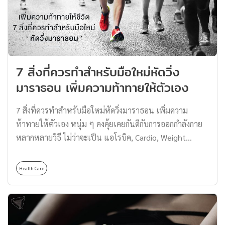
Kaisen มหาเวทย์ผนึกมาร ที่ในปลายปี 2020 ได้สร้าง
ปรากฏการณ์กลายเป็นอนิเมะที่มียอดผู้ชมมากเป็นอันดับ 1
ในกลุ่มอนิเมะรอบดึกของทางสถานี MBS/TBS ซึ่งความดัง
ของเรื่องนี้ไม่เพียงอยู่แต่ในญี่ปุ่นเท่านั้น แต่กลายเป็นกระ
แสไปทั่วโลกไม่เว้นแม้แต่ประเทศไทยกันเลยทีเดียว สำหรับ
7 สิ่งที่ควรทำสำหรับมือใหม่หัดวิ่ง
ในฉบับภาพยนตร์ที่กำลังจะเข้าฉายนี้ดัดแปลงมาจากมังงะ
มาราธอน เพิ่มความท้าทายให้ตัวเอง
เล่ม 0 โดยจะเป็นเรื่องราว 1 ปีก่อนที่เหล่าตัวเอกในภาคหลัก
อย่าง อิตาโดริ […]
7 สิ่งที่ควรทำสำหรับมือใหม่หัดวิ่งมาราธอน เพิ่มความ
ท้าทายให้ตัวเอง หนุ่ม ๆ คงคุ้ยเคยกันดีกับการออกกำลังกาย
หลากหลายวิธี ไม่ว่าจะเป็น แอโรบิค, Cardio, Weight
Training หรือการออกกำลังกายทั่วไป แต่การออกกำลังกาย
แบบเดิมในทุก ๆ วัน ก็ดูเป็นกิจวัตรที่แสนธรรมดา และน่า
Health Care
เบื่อจนเกินไป Thomas อยากแนะนำให้คุณเพิ่มความท้าทาย
กับชีวิตโดยการลงวิ่งมาราธอนดูสักหน่อย เสริมสร้างศักยภาพ
ให้กับร่างกายของคุณเอง แต่หากคุณยังคงเป็นนักวิ่งมือใหม่
วันนี้ Thomas จะพาคุณไปเรียนรู้ 5 สิ่งที่ควรรู้สำหรับหนุ่ม