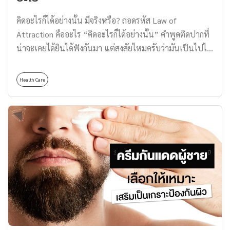
แล้วเช่นกัน ย้อนกลับไปเมื่อ 15,000 ปีที่แล้ว หลักฐานทาง
คิดอะไรก็ได้อย่างนั้น มีจริงหรือ? ถอดรหัส Law of
ประวัติศาสตร์พบว่า ชาวบาบิโลน (Babylon) และชาวกรีก
Attraction คืออะไร “คิดอะไรก็ได้อย่างนั้น” คำพูดติดปากที่
โบราณ (Ancient Greek) มีวัฒนธรรมการเล่นมวยปล้ำร่วม
น่าจะเคยได้ยินได้ฟังกันมา แต่สงสัยไหมครับว่ามันเป็นไปได้
อยู่ด้วย โดยมีทั้งการวัดความแข็งแกร่ง, การแข่งขันกีฬา และ
จริงหรือ? วันนี้ Thomas จึงจะพาทุกคนไปรู้จัก Law of
การต่อสู้จริง ซึ่งถูกพัฒนาให้เป็นกีฬาเพื่อความบันเทิงสำหรับ
Attraction กฎที่ว่าด้วยเรื่องของการใช้ ‘ความคิด’ เป็น
ชนชั้นสูงในประเทศอังกฤษ ฝรั่งเศส และญี่ปุ่น (ซูโม่) ก่อนจะ
Health Care
‘แรงดึงดูด’ สิ่งต่าง ๆ เข้ามาในชีวิตของเรา อ่านถึงตรงนี้
ถูกนำไปปัดฝุ่นใหม่โดยสหรัฐอเมริกา ประเทศที่ฮิตกีฬามวย
หลายคนคงสนใจอยากรู้แล้วว่า Law of Attraction คืออะไร
ปล้ำช้าที่สุด แต่กลับพัฒนาอุตสาหกรรมนี้จนโด่งดังไปทั่วโลก
เราสามารถนำกฎนี้ไปใช้ในชีวิตประจำวันได้ยังไงบ้าง ไปดู
จากความนิยมของมวยปล้ำในอเมริกาที่เพิ่มสูงขึ้น […]
กันเลยครับ Law of Attraction คืออะไร? Law of
Attraction คือ หลักปรัชญาที่ได้รับการพูดถึงมาตั้งแต่ปี
1887 และยังคงได้รับความนิยมมาจนถึงปัจจุบันเพราะถูก
อ้างอิงในหนังสือแนวจิตวิทยาพัฒนาตนเอง (Self-Help
Books) ชื่อว่า ‘The Secret’ (2006) เขียนโดย Rhonda
Byrne มียอดขายถล่มทลายกว่า 30 ล้านเล่มทั่วโลก โดย Law
[…]