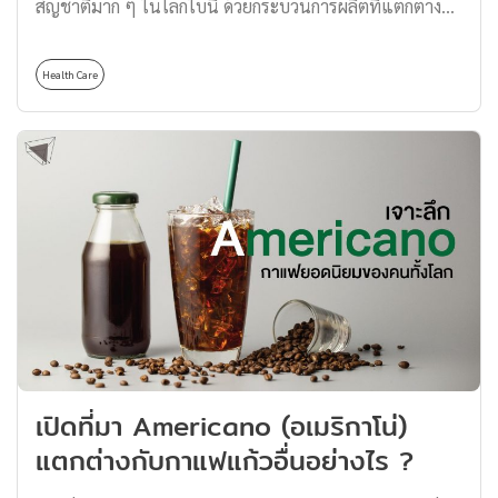
สัญชาติมาก ๆ ในโลกใบนี้ ด้วยกระบวนการผลิตที่แตกต่างกัน
ออกไป อย่างที่พวกเราเคยเห็นว่ามันมีหน้าตาที่ละม้าย
คล้ายคลึงกัน เช่น สาเก สาโท เหมาไถ โซจู จิน วอดก้า ซึ่ง
Health Care
เหล้าพวกนี้เป็นเหล้าชนิดใสไร้สี โดยส่วนใหญ่ทำมาจาก ข้าว
และธัญพืชต่าง ๆ ที่มีในแต่ละประเทศแหล่งผลิต ทำให้
เหล้าเหล่านี้เกิดเอกลักษณ์ และความแตกต่างกันออกไป วัน
นี้ Thomas Thailand จะมาพูดถึงเหล้าขาวประจำชาติญี่ปุ่น
อย่าง “สาเก” กันหน่อย ว่ามีที่มาและที่ไปอย่างไร “สาเก” มี
กระบวนการผลิตเช่นเดียวกันกับไวน์และเบียร์ โดยมีวัตถุดิบ
หลักก็คือ ข้าว ซึ่งเราต่างก็รู้ ๆ กันว่าข้าวญี่ปุ่นก็มีความพิเศษ
ในตัวมันเองที่ทำให้สาเกมีรสชาติที่ดีเยี่ยม โดยอีกชื่อที่คน
ญี่ปุ่นส่วนใหญ่จะเรียกกันก็คือ “ไวน์ข้าว” ไวน์ข้าว หรือสาเก
มีส่วนสำคัญมากในประวัติศาสตร์ชาติญี่ปุ่น ที่มาพร้อมกับวิถี
ชีวิต และความเป็นอยู่ของชาวญี่ปุ่น ซึ่งคนญี่ปุ่นเชื่อว่า
เปิดที่มา Americano (อเมริกาโน่)
“สาเก” มีความพิเศษเหมือนกับไวน์ ถ้าได้ทานพร้อมกับ
แตกต่างกับกาแฟแก้วอื่นอย่างไร ?
อาหารญี่ปุ่นจะทำให้อร่อยมากยิ่งขึ้น แต่ถ้าทานกับอาหาร
ชาติอื่น รสชาติที่ได้สัมผัสก็จะแตกต่างออกไป […]