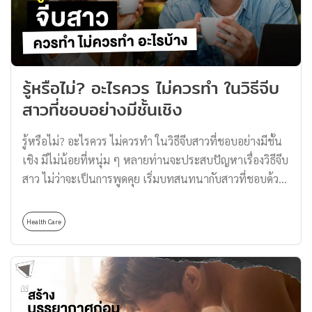
ประเทศญี่ปุ่นและวงการหนังผู้ใหญ่ Shibari (ชิบาริ) เป็น
ศาสตร์ศิลปะการมัดเชือกอย่างนึงในประเทศญี่ปุ่น ซึ่งทำให้
เหล่าศิลปินประยุกต์นำชิบาริมา สื่อถึงความคลั่งไคล้ ความ
อยากตอบสนองอารมณ์ที่เจ็บปวด ด้วยการสร้างความสุข ใน
รู้หรือไม่? อะไรควร ไม่ควรทำ ในวิธีจีบ
รูปแบบหนังผู้ใหญ่ รวมไปถึงการถ่ายแบบ เพื่อสร้างอารมณ์
ร่วมที่เจ็บปวดแต่งดงามต่อผลงานศิลปะชิ้นนั้น อีกทั้ง
สาวที่ชอบอย่างมีชั้นเชิง
“Shibari” ไม่ได้มีไว้สำหรับการเสพเพื่อตอบสนองอารมณ์
เพียงอย่างเดียว ยังรวมไปถึงรูปแบบ และเทคนิคการมัดเชือก
รู้หรือไม่? อะไรควร ไม่ควรทำ ในวิธีจีบสาวที่ชอบอย่างมีชั้น
ที่แอบแฝงศิลปะไว้ในผลงานอย่างประณีต ด้วยการมัดแบบ
เชิง มีไม่น้อยที่หนุ่ม ๆ หลายท่านจะประสบปัญหาเรื่องวิธีจีบ
ญี่ปุ่น ปมล็อกต่าง ๆ การไขว้ของเชือกที่แตกต่างกัน ถ้าสังเกต
สาว ไม่ว่าจะเป็นการพูดคุย เริ่มบทสนทนากับสาวที่ชอบด้วย
ดี ๆ จะมีการมัดที่ไม่เหมือนกัน พูดถึงตรงนี้บางท่านอาจยัง
ความประหม่า จนไม่เป็นตัวเอง หรือบางครั้งก็จู่โจมแบบไม่
เข้าใจว่า “Shibari ชิบาริ” ก็คือรสนิยมอย่างนึงในด้านของ
แนบเนียน จนทำให้สาว ๆ รู้สึกอึดอัด ไม่สบายใจ ทำให้ต้อง
Health Care
เซ็กซ์ และภาพนู้ดของสาว […]
อกหักกันไปโดยปริยาย บางท่านมีความคิดที่จะจีบสาวแต่ก็คิด
ว่า “เขาสวยเกินไป” “เขาไม่คู่ควรกับเรา” “เขาคงมีแฟน
แล้วแน่นอน” คุณสอบตกตั้งแต่ยังไม่เริ่มจีบสาวแล้วล่ะ หาก
คิดจะรัก จะชอบ ก็ขอให้คุณลงมือสร้างความสัมพันธ์ อย่ามัว
เคอะเขิน ก่อนที่จะเสียโอกาสไปแล้วมารู้สึกเสียดายทีหลัง