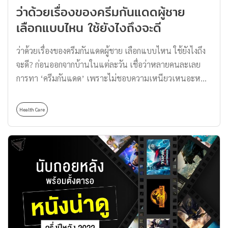
ว่าด้วยเรื่องของครีมกันแดดผู้ชาย
เลือกแบบไหน ใช้ยังไงถึงจะดี
ว่าด้วยเรื่องของครีมกันแดดผู้ชาย เลือกแบบไหน ใช้ยังไงถึง
จะดี? ก่อนออกจากบ้านในแต่ละวัน เชื่อว่าหลายคนละเลย
การทา ‘ครีมกันแดด’ เพราะไม่ชอบความเหนียวเหนอะหนะ
บนใบหน้า หรือมีภาพจำว่าครีมกันแดดทำให้หน้าลอย สีผิวดู
ไม่สม่ำเสมอ หรือคิดว่าเป็นเรื่องไม่จำเป็น ไม่ทาก็คงไม่
Health Care
เป็นไร แต่ความจริงแล้ว การทาครีมกันแดดถือเป็นหนึ่งใน
ขั้นตอนสำคัญของการบำรุงผิว เป็นสิ่งที่ทุกคนควรทำให้เป็น
กิจวัตร เพราะแสงอาทิตย์ที่ต้องเผชิญ มีทั้งรังสี UVA สาเหตุ
ของริ้วรอยก่อนวัย รังสี UVB สาเหตุของผิวหมองคล้ำ จุดด่าง
ดำต่าง ๆ นอกจากนี้หากยิ่งตากแดดไปเรื่อย ๆ นานวันเข้าก็มี
โอกาสเกิดมะเร็งผิวหนังเพิ่มขึ้นอีกด้วยนะครับ ดังนั้น
Thomas จึงได้นำประเด็นน่าสนใจเกี่ยวกับ ‘ครีมกันแดด
ผู้ชาย’ มาฝากกัน พร้อมแนะนำเทคนิควิธีการเลือกใช้ครีม