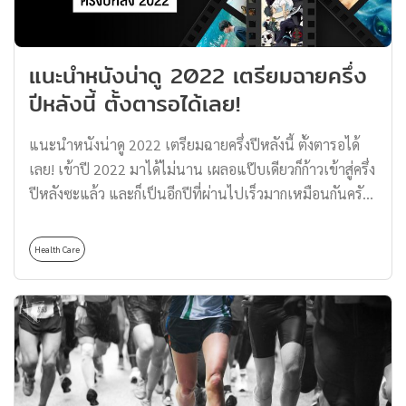
กันแดดที่สามารถนำไปปรับใช้ได้ เผื่อจะช่วยให้หลาย ๆ คน
เปลี่ยนใจหันมาให้ความสำคัญกับการทาครีมกันแดดกันมาก
ขึ้น ครีมกันแดดผู้ชายมีกี่ประเภท? โดยปกติแล้วแม้ว่าผิวของ
แนะนำหนังน่าดู 2022 เตรียมฉายครึ่ง
ผู้ชายจะมีความหนาและมันกว่าผู้หญิง แต่โครงสร้างภายใน
ปีหลังนี้ ตั้งตารอได้เลย!
ผิวไม่ได้แตกต่างกันมาก ครีมกันแดดผู้ชายจึงไม่ได้มีคุณสมบัติ
แตกต่างจากครีมกันแดดทั่วไปมากนัก ซึ่งประเภทของครีม
แนะนำหนังน่าดู 2022 เตรียมฉายครึ่งปีหลังนี้ ตั้งตารอได้
กันแดดผู้ชายจะแบบเป็น 2 ประเภท ตามกลไกการป้องกัน
เลย! เข้าปี 2022 มาได้ไม่นาน เผลอแป๊บเดียวก็ก้าวเข้าสู่ครึ่ง
แสงแดด และตามบริเวณที่ใช้ทา ดังนี้ 1. ประเภทตามกลไก
ปีหลังซะแล้ว และก็เป็นอีกปีที่ผ่านไปเร็วมากเหมือนกันครับ
การป้องกันแสงแดด สารกันแดดแบบเคมี (Chemical
แต่ทว่าในช่วงครึ่งปีหลังนับจากนี้ก็ยังมีภาพยนตร์ที่น่าสนใจ
Absorbers) ครีมกันแดดผู้ชายประเภทนี้ ช่วยปกป้องผิวจาก
รออยู่อีกเพียบ วันนี้ Thomas Thailand จึงขอมาแนะนำหนัง
แสงแดด ด้วยสารเคมีที่มีคุณสมบัติดูดซับแสงที่ทำอันตราย
Health Care
น่าดู 2022 ช่วงครึ่งปีหลังกันครับ ซึ่งเราคัดมา 10 เรื่องด้วย
ต่อผิวหนัง โดยมีประสิทธิภาพแตกต่างกันไปตามชนิดของ
กันบอกเลยว่าน่าสนใจทุกเรื่องจริง ๆ จะมีเรื่องไหนเตะตา
สารกรองแสง ช่วยเป็นเกราะป้องกันทั้งรังสี […]
โดนใจบ้าง ตามไปดูพร้อมกันเลยครับ 1. หนังน่าดู 2022
เรื่อง Jujutsu Kaisen : Zero มหาเวทย์ผนึกมาร : ซีโร่ วันเข้า
ฉาย: 23 มิถุนายน 2022 ถ้าจะพูดถึงภาพยนตร์ที่คออนิเมะ
หลายคนกำลังตั้งตารอในปีนี้คงหนีไม่พ้นเรื่อง Jujutsu