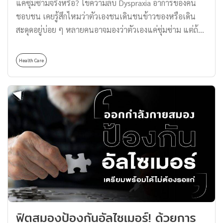
แค่ซุ่มซ่ามจริงหรือ? ไขความลับ Dyspraxia อาการของคน
แวด
ชอบชน เคยรู้สึกไหมว่าตัวเองชนเดินชนข้าวของหรือเดิน
อยู่
สะดุดอยู่บ่อย ๆ หลายคนอาจมองว่าตัวเองแค่ซุ่มซ่าม แต่ถ้า
หากรู้สึกว่าเหตุการณ์นี้เกิดขึ้นซ้ำ ๆ และส่งผลกระทบต่อการ
ใช้ชีวิต นี่อาจเป็นสัญญาณของ Dyspraxia หรือ
Health Care
Developmental Coordination Disorder (DCD) ซึ่งเป็น
ภาวะที่ส่งผลต่อการเคลื่อนไหวและการทำงานประสานกัน
ของร่างกาย วันนี้เราจะพาทุกคนไปทำความรู้จักกับ
Dyspraxia อย่างละเอียด พร้อมดูแนวทางการจัดการเพื่อช่วย
ให้ผู้ที่มีภาวะนี้สามารถใช้ชีวิตได้อย่างมั่นใจและมีคุณภาพ
ทำความรู้จัก Dyspraxia คืออะไร Dyspraxia หรือ
Developmental Coordination Disorder (DCD) เป็นภาวะ
ผิดปกติทางพัฒนาการของระบบประสาทที่ส่งผลต่อการ
เคลื่อนไหวของกล้ามเนื้อทั้งมัดเล็กและมัดใหญ่ ซึ่งเกิดจาก
การเชื่อมต่อของเซลล์ประสาทในสมองที่ไม่สมบูรณ์ ภาวะนี้
มักถูกวินิจฉัยในวัยเด็ก และหลายคนอาจมองว่าเป็นแค่ความ
ฟิตสมองป้องกันอัลไซเมอร์! ด้วยการ
ซุ่มซ่ามที่หายไปได้เองเมื่อโตขึ้น แม้ว่า Dyspraxia จะไม่