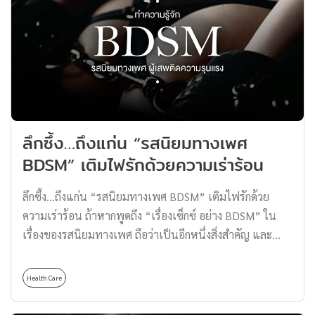
นักวิ่งมือใหม่ให้ไม่มีพลาดทุกก้าวของการวิ่ง ปรับเปลี่ยน
กระบวนความคิดก่อนเริ่มวิ่งมาราธอน ก่อนการวิ่งมาราธอน
เราจำเป็นต้องปรับเปลี่ยนความคิดเกี่ยวกับการวิ่งมาราธอน
เสียก่อน เพราะหากหนุ่ม ๆ คิดว่าการวิ่งมาราธอนคือ การวิ่ง
ธรรมดาที่วิ่งเมื่อไหร่ก็ได้โดยไม่ต้องฝึกซ้อม คุณคิดผิด เพราะ
การวิ่งมาราธอนคือ การวิ่งระยะไกล ต้องการพละกำลังใน
ระดับหนึ่ง สำหรับนักวิ่งมือใหม่จำเป็นต้องซ้อม เพื่อให้
ลึกซึ้ง…ถึงแก่น “รสนิยมทางเพศ
ร่างกายพร้อมรับกับการวิ่งตามระยะทางที่เพิ่มมากขึ้น
BDSM” เติมไฟรักด้วยความเร่าร้อน
นอกจากกายพร้อมแล้ว ใจก็ต้องพร้อมด้วย จัดตารางการซ้อม
วิ่งมาราธอนให้กายพร้อม สำหรับมือใหม่หัดวิ่งมาราธอนนั้น
ลึกซึ้ง…ถึงแก่น “รสนิยมทางเพศ BDSM” เติมไฟรักด้วย
จำเป็นอย่างยิ่งที่จะต้องจัดตารางการซ้อมให้ดี แต่ไม่ใช่ว่าจะ
ความเร่าร้อน ถ้าหากพูดถึง “เรื่องเซ็กซ์ อย่าง BDSM” ใน
ต้องซ้อมวิ่งอย่างเดียว วิ่งแบบไม่ลืมหูลืมตา วิ่งทุกวันก็ไม่ไหว
เรื่องของรสนิยมทางเพศ ถือว่าเป็นอีกหนึ่งสิ่งสำคัญ และ
นะ เพราะเข่าของคุณอาจพังก่อนได้ลงสนามวิ่งมาราธอน ใน
ปัจจัยหลัก ๆ ของชีวิตคู่ที่ต้องปรับจูน และทำความเข้าใจซึ่ง
หนึ่งอาทิตย์คุณควรวิ่งอย่างน้อย 5 วัน ส่วนวันที่เหลือควรให้
กันและกันมากที่สุด ขอเข้าเรื่อง 18+ ถ้าจะพูดถึงเรื่องเพศ
กล้ามเนื้อได้พักผ่อนบ้าง อาจออกกำลังกายเบา ๆ เมื่อซ้อมจน
Health Care
เพราะคนเรามีความชอบและรสนิยมที่ไม่เหมือนกัน เช่น
ใกล้วันลงสนามแข่งแล้ว ควรลดความถี่ในการซ้อมให้น้อยลง
บางคนชอบมีเซ็กซ์ในสถานที่แปลก ๆ, บางคนชอบความ
กว่าเดิมสักหน่อย […]