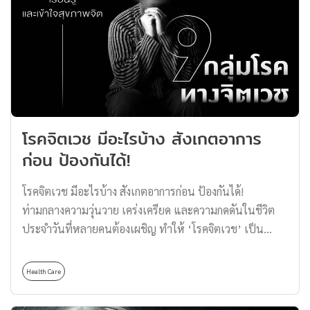
ระยะต้นซึ่งจะช่วยเพิ่มโอกาสในการรักษาให้หายขาดได้อย่าง
มีประสิทธิภาพ นอกจากนี้ เทคโนโลยีทางการแพทย์ในการ
วินิจฉัยและรักษามะเร็งลำไส้ยังมีการพัฒนาอย่างต่อเนื่อง
ทำให้ผู้ป่วยสามารถเข้าถึงการรักษาที่ดียิ่งขึ้น อย่างไรก็ตาม
วิธีการตรวจวินิจฉัยและการรักษาโรคมะเร็งลำไส้แต่ละวิธีก็มี
จุดเด่นและข้อจำกัดที่แตกต่างกันออกไป วิธีการตรวจวินิจฉัย
โรคมะเร็งลำไส้ 1. การตรวจเลือด (Blood Test) แม้ว่าการ
โรคจิตเวช มีอะไรบ้าง สังเกตอาการ
ตรวจเลือดจะไม่ได้เป็นวิธีการที่ใช้ในการตรวจหามะเร็งลำไส้
ก่อน ป้องกันได้!
โดยตรง แต่ก็สามารถเป็นวิธีการที่ใช้ในการตรวจสุขภาพ
เบื้องต้นได้ นอกจากนี้ การตรวจเลือดยังสามารถชี้ให้เห็นถึง
โรคจิตเวช มีอะไรบ้าง สังเกตอาการก่อน ป้องกันได้!
ปัญหาสุขภาพที่อาจเกี่ยวข้องกับมะเร็งลำไส้ได้ เช่น การมี
ท่ามกลางความวุ่นวาย เคร่งเครียด และความกดดันในชีวิต
ระดับเม็ดเลือดแดงต่ำอาจบ่งชี้ถึงมะเร็งลำไส้ และการตรวจ
ประจำวันที่หลายคนต้องเผชิญ ทำให้ ‘โรคจิตเวช’ เป็น
หา Carcinoembryonic Antigen (CEA) ซึ่งเป็นโปรตีนที่มัก
อาการที่สามารถพบได้บ่อยมากขึ้นในสังคมไทย โดยเฉพาะ
พบในผู้ป่วยมะเร็ง อาจใช้เป็นตัวชี้วิดความเสี่ยงในการเกิด
วัยทำงานที่ต้องแบกภาระหน้าที่ต่าง ๆ เอาไว้มากมาย มารู้จัก
โรคมะเร็งได้เช่นกัน 2. การตรวจหาเม็ดเลือดแดงในอุจจาระ
Health Care
ว่าโรคทางจิตเวช มีอะไรบ้าง เพื่อทำความเข้าใจและเตรียม
(Fecal Immunochemical Test หรือ FIT) การตรวจหาเม็ด
พร้อมรับมือป้องกันได้ก่อน โรคจิตเวช คืออะไร โรคจิตเวช
เลือดแดงในอุจจาระเป็นวิธีการตรวจหามะเร็งลำไส้ที่สามารถ