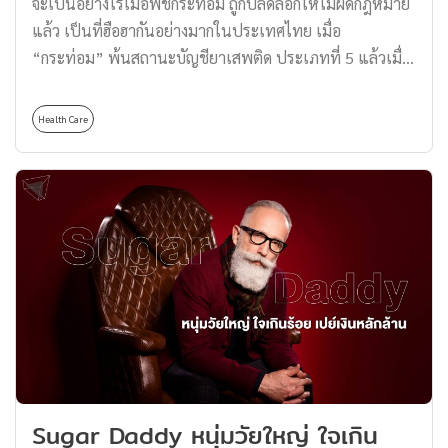
จะเป็นอย่างไรเมื่อพืชกระท่อม ถูกปลดล็อกให้ไม่ผิดกฎหมาย
แล้ว เป็นที่ฮือฮากันอย่างมากในประเทศไทย เมื่อ
“กระท่อม” พ้นสถานะบัญชียาเสพติด ประเภทที่ 5 แล้วเมื่อ
วันที่ 24 สิงหาคม พ.ศ. 2564 หลังจากดำรงสถานะนี้มากว่า
40 ปี ซึ่งวันนี้ประชาชนสามารถปลูกและบริโภคกระท่อมได้
Health Care
ทั่วไป รวมไปถึงการซื้อขายได้อย่างไม่ผิดกฎหมาย ไม่เว้น
แม้แต่ผู้ที่ถูกดำเนินคดีเกี่ยวกับกระท่อมก็จะได้รับการยุติคดี
โดยไม่ถือว่าเคยกระทำความผิดอีกด้วย เราไปดูพร้อมกันเลย
ว่าจะเป็นอย่างไรเมื่อกระท่อมถูกปลดล็อกจากยาเสพติดแล้ว
รู้จักพืชกระท่อม กระท่อม (Kratom / Mitragyna speciosa)
เป็นไม้ยืนต้นที่มีถิ่นกำเนิดทางเอเชียตะวันออกเฉียงใต้ มี
หลายสายพันธุ์ แต่ในประเทศไทยมักพบมากในแถบพื้นที่
ภาคกลาง และพื้นที่ป่าธรรมชาติของภาคใต้ โดยกลุ่มคนทำ
ไร่ทำนาจะนิยมนำส่วนใบของพืชกระท่อมมาเคี้ยวสด หรือ
ต้มเป็นชา ถูกใช้ในลักษณะยาสมุนไพรท้องถิ่น เพื่อกระตุ้น
ให้ทำงานได้แบบไม่เมื่อยล้า เพราะพืชกระท่อมจะออกฤทธิ์
Sugar Daddy หนุ่มวัยใหญ่ ใจเกิน
คล้ายกับแอมเฟตามีน กระตุ้นประสาทให้ทำงานได้มากขึ้น