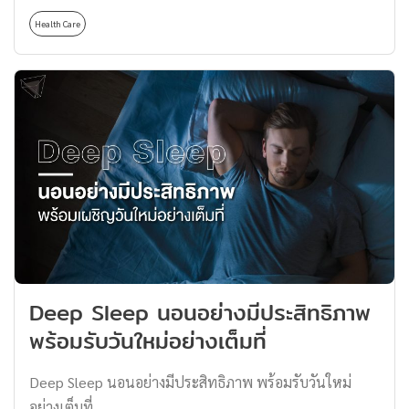
ทรง Mullet Hair อีกเช่นเดียวกัน ซึ่งถ้าใครสังเกตจะเห็นว่า
คำตอบคงจะไม่ใช่อย่างนั้นซะทีเดียว แต่ถ้าดนตรีหรือทำนอง
Health Care
ทรง Mullet Hair (ทรงผมมัลเล็ต) สุดคลาสสิกนี้กำลังกลับมา
เพลงแล้วล่ะก็เรียกว่ามีส่วนช่วยยกระดับประสบการณ์ด้าน
ได้รับความนิยม อาจด้วยช่วงล็อกดาวน์ที่ผ่านมาเป็นหนึ่งใน
เซ็กซ์ได้ดีทีเดียว ถึงขั้นมีงานวิจัยและผู้เชี่ยวชาญด้านความ
ที่มาว่าทำไมผมทรงนี้ถึงได้ฮิตอีกครั้ง หลังจากที่เราได้อัปเดต
สัมพันธ์ออกมายืนยันเลยว่าเพลงช่วยกระตุ้นอารมณ์ทางเพศ
ทรงผมผู้ชายไว้มากมายหลายทรงแล้วที่ ชวนมาตัด จัด แต่ง
ในตัวเราได้ดี เพราะขณะที่เราได้ฟังเพลงสมองจะหลั่งสาร
ทรงผมผู้ชาย เปลี่ยนลุคให้เท่สุดคูล รอบนี้เราเลยอยากพาทุก
dopamine หรือสารแห่งความสุขออกมา […]
คนไปรู้จักกับผมทรง Mullet Hair ให้ลึกยิ่งขึ้นถึง
ประวัติศาสตร์ของผมทรงนี้กันเลย ลักษณะทรง Mullet Hair
เป็นแบบไหน ? ก่อนที่เราจะย้อนรอยประวัติศาสตร์ของทรง
Mullet Hair (ทรงผมมัลเล็ต) มาดูกันว่าผมทรงนี้มีลักษณะ
แบบไหน Mullet Hair หน้าตาจะคล้ายกับทรงรากไทร แต่จะ
เป็นการตัดผมด้านหน้าให้สั้น ปล่อยผมด้านหลังให้ยาว ซึ่ง
Deep Sleep นอนอย่างมีประสิทธิภาพ
ความสั้นและความยาว ไม่มีการจำกัดว่าต้องเป็นประมาณ
พร้อมรับวันใหม่อย่างเต็มที่
ไหน […]
Deep Sleep นอนอย่างมีประสิทธิภาพ พร้อมรับวันใหม่
อย่างเต็มที่