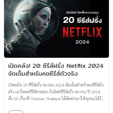
เป็นหนึ่งในโรคที่หลายคนมองข้ามไปหรืออาจจะไม่กล้า
ทำได้ง่ายและปลอดภัย โดยผู้เข้ารับการตรวจสามารถเก็บ
เข้าไปพบแพทย์เพราะมองว่าโรคจิตเวชเป็นอาการของคน
ตัวอย่างอุจจาระมาจากบ้านก่อนล่วงหน้าและนำส่งให้แพทย์
บ้า ซึ่งความจริงแล้ว…โรคจิตเวช คือกลุ่มอาการทางจิตใจหรือ
เพื่อตรวจสอบได้ แต่ความแม่นยำในการวินิจฉัยโรคด้วยวิธี
พฤติกรรมชนิดหนึ่งที่เกิดขึ้นกับสมองโดยไม่รู้ตัวและควบคุม
การนี้อาจน้อยกว่าเมื่อเทียบกับวิธีการอื่น และควรตรวจซ้ำทุก
ไม่ได้ ส่งผลกระทบถึงพฤติกรรมในกิจวัตรประจำวัน ทั้งนี้ทั้ง
ปีเพื่อความแม่นยำในการวินิจฉัย 3. การเอกซเรย์
นั้น ผู้ป่วยหลายคนไม่รู้ตัวว่าเข้าข่ายป่วยเป็นโรคจิตเวช หรือ
คอมพิวเตอร์ (CT Colonography) การตรวจโรคมะเร็งลำไส้
บางรายอาจจะรู้แต่ไม่กล้าเข้าพบแพทย์ ทำให้อาการทวี
ด้วยการเอกซเรย์คอมพิวเตอร์ (CT […]
ความรุนแรงขึ้นเรื่อย ๆ รวมถึงเกิดอาการแทรกซ้อนที่มีความ
อันตรายต่อชีวิตได้เลยทีเดียว โดยกลุ่มโรคจิตเวชประกอบ
เปิดคลัง! 20 ซีรีส์ฝรั่ง Netflix 2024
ด้วยหลายโรคหลายอาการแตกต่างกันออกไป สามารถเกิดขึ้น
จัดเต็มสำหรับคอซีรีส์ตัวจริง
ได้เป็นปกติ ซึ่งคุณเองหรือคนรอบข้างสามารถสังเกตอาการ
เกี่ยวกับโรคจิตเวชได้เองในระดับเบื้องต้น เพื่อรู้เท่าทันและ
เปิดคลัง! 20 ซีรีส์ฝรั่ง Netflix 2024 จัดเต็มสำหรับคอซีรีส์ตัว
เข้ารับคำแนะนำหรือรักษาได้อย่างเหมาะสม มารู้จักและ
จริง เอาใจคอซีรีส์สายฝอ! กับลิสต์ซีรีส์ฝรั่ง Netflix ปี 2024
เรียนรู้กันได้เลยว่าโรคทางจิตเวช มีอะไรบ้าง โรคทางจิตเวช
ทั้ง 20 เรื่องที่ Thomas Thailand ได้คัดสรรมาให้ทุกคนได้รับ
มีอะไรบ้าง 1. โรคซึมเศร้า (Depression) ‘ซึมเศร้า’ เป็น
ชมกันอย่างจุใจ แบบครบทุกประเภท ตั้งแต่แนวสารคดี เร้น
โรคจิตเวชที่พบได้บ่อยที่สุดในประเทศไทย ประมาณ 10-
ลับ แอคชัน พร้อมรับประกันความสนุกสนานด้วยเนื้อเรื่อง