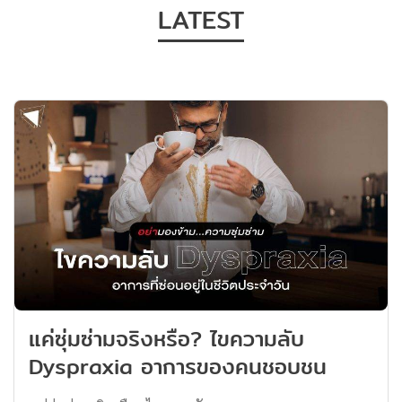
Thailand จะมาช่วยหนุ่ม ๆ เลือกน้ำหอม
ภาค
LATEST
ผู้ชายสักตัว สองตัว ให้มีติดบ้านไว้ เพื่อที่จะ
โดย
ได้ใช้เสริมสร้างความมั่นใจ รับรองได้เลยว่า
จิน
สร้างความประทับใจได้ทุกสถานการณ์
ที่
แน่นอนครับ น้ำหอมผู้ชาย กลิ่นกาย สดชื่น
มาไ
: DAVIDOFF Cool Water เปิดขวดแรก
เข้
ด้วยน้ำหอมผู้ชายที่นิยมสุด ๆ แถมราคาไม่
เดี
แรงมาก ถือว่าเป็นหนึ่งในน้ำหอมสามัญ
ไทย
ประจำบ้านของใครหลาย ๆ คนเลยทีเดียว
คุ้
ถึงแม้เจ้าตัว DAVIDOFF Cool Water จะ
ทรง
ผลิตมานานแล้ว แต่บอกได้คำเดียวว่า กลิ่น
Moc
ติดทนใช้ได้ เป็นกลิ่นคลาสสิกที่สาว ๆ ชอบ
Doc
เอามาก ๆ […]
แต่
ที่
แค่ซุ่มซ่ามจริงหรือ? ไขความลับ
ทั้
Dyspraxia อาการของคนชอบชน
ที่
ๆ ด