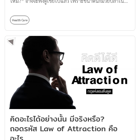
ไหม?” อาจจะฟังดูเชยไปแล้ว เพราะขนาดนักมวยปล้ำใน
WWE (World Wrestling Entertainment) ยังออกมายืนยันว่า
มันเป็นการแสดงที่ต้องเล่นจริงและเจ็บจริง! เหล่านักมวย
Health Care
ปล้ำจึงต้องฝึกฝนร่างกาย พร้อมแลกหยาดเหงื่อและหยด
เลือดเพื่อความบันเทิงของผู้ชม รวมถึงคิดหาคาแรกเตอร์
เพลงเปิดตัว และท่าไม้ตายสุดคลาสสิก องค์ประกอบทั้งหมด
นี้อาจบ่งชี้ว่า มวยปล้ำเป็นโชว์ชนิดหนึ่งได้ แต่ว่า…มันกลับมี
การแข่งขัน พร้อมกฎกติกาอย่างชัดเจนร่วมด้วย การนำเสนอ
ในรูปแบบนี้จึงทำให้มวยปล้ำถูกจัดระเบียบให้กลายเป็น
‘กีฬาเพื่อความบันเทิง’ สำหรับผู้ชมสายฮาร์ดคอร์ที่ชอบ
ความรุนแรงแบบถึงแก่น แต่สิ่งที่จะเป็นกีฬาก็เรียกได้ไม่เต็ม
ปาก ครั้นจะบอกว่าเป็นความบันเทิงก็พูดได้ไม่เต็มร้อยนี้คือ
อะไร? วันนี้เราจะมาขุดลึกถึงประวัติศาสตร์ของการต่อสู้บน
สังเวียนคาดเชือก สมรภูมิแห่งกำปั้นที่กวาดเงินสะพัดไปกว่า
คิดอะไรได้อย่างนั้น มีจริงหรือ?
หมื่นล้านดอลลาร์กัน! ว่าด้วยเรื่องประวัติศาสตร์ของมวยปล้ำ
ถอดรหัส Law of Attraction คือ
การใช้กำลังเพื่อเฟ้นหาผู้แข็งแกร่งนั้นมีมาตั้งแต่อดีตกาล
อะไร
กีฬาที่วัดกันด้วยแรงกายอย่าง ‘มวยปล้ำ’ จึงเกิดขึ้นมานาน