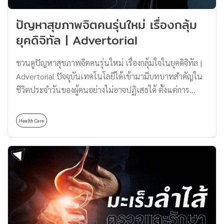
ช่วยชะลอการเสื่อมของสมองและลดความเสี่ยงในการเกิดโร
ปัญหาสุขภาพจิตคนรุ่นใหม่ เรื่องกลุ้ม
คอัลไซเมอร์ โดย สสส. เปิดเผยว่าโรคอัลไซเมอร์ส่งผลกระทบ
ยุคดิจิทัล | Advertorial
อย่างมากต่อการใช้ชีวิตผู้ป่วย ดังนี้ สูญเสียความทรงจำ ใน
ช่วงแรกผู้ป่วยโรคอัลไซเมอร์จะค่อย ๆ สูญเสียความทรง
ชวนดูปัญหาสุขภาพจิตคนรุ่นใหม่ เรื่องกลุ้มใจในยุคดิจิทัล |
จำนับตั้งแต่เรื่องเล็ก ๆ น้อย ๆ เช่น ลืมนัดหมาย ลืมตำแหน่ง
Advertorial ปัจจุบันเทคโนโลยีได้เข้ามามีบทบาทสำคัญใน
ของที่วางไว ไปจนถึงจำชื่อตนเองไม่ได้ในระยะสุดท้าย ส่งผล
ชีวิตประจำวันของผู้คนอย่างไม่อาจปฏิเสธได้ ตั้งแต่การ
ให้การสื่อสารและการทำกิจกรรมประจำวันเป็นไปอย่างยาก
สื่อสาร การทำงาน การเรียน ไปจนถึงความบันเทิง และดู
ลำบาก ความยากลำบากในการใช้ชีวิตประจำวัน ผู้ป่วยโรคอัล
เหมือนว่าเทคโนโลยีจะเป็นตัวขับเคลื่อนของทุกสิ่งทุกอย่าง
ไซเมอร์ระยะกลางมักจะประสบปัญหาในการทำกิจวัตรประจำ
Health Care
รอบตัว ทำให้ชีวิตของผู้คนสะดวกสบายยิ่งขึ้น ด้วยการเข้าถึง
วัน […]
แหล่งข้อมูลและบริการได้อย่างรวดเร็ว แต่ในขณะเดียวกัน
การพึ่งพาเทคโนโลยีที่มากเกินไปก็อาจส่งผลกระทบต่อ
สุขภาพกายและสุขภาพจิตได้เช่นกัน จากรายงานอนาคต
สุขภาพจิต พ.ศ. 2576 ระบุว่าในปี พ.ศ. 2565 คนไทยใช้
เวลาบนอินเทอร์เน็ตเฉลี่ย 7 ชั่วโมง 4 นาทีต่อวัน โดยมี 3
เหตุผลหลัก คือ เพื่อรับบริการทางการแพทย์ เพื่อติดต่อ