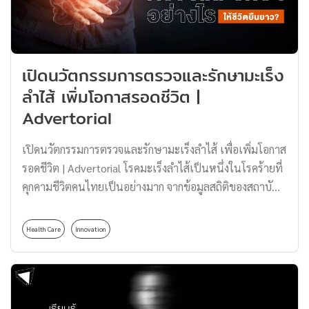
สื่อสาร และเพื่อความบันเทิง นอกจากนี้ คนไทยยังหันมาเสพ
ข่าวสารผ่านช่องทางออนไลน์มากขึ้น จนติดอันดับ 2 ของโลก
ในการใช้สื่อออนไลน์ในการบริโภคข่าวสาร อย่างไรก็ตาม สื่อ
โซเชียลมีเดียได้กลายเป็นหนึ่งในสาเหตุสำคัญของการเกิด
เปิดนวัตกรรมการตรวจและรักษามะเร็ง
ปัญหาสุขภาพจิต จากการเสพข่าวลวงและการระรานทาง
ลำไส้ เพิ่มโอกาสรอดชีวิต |
ไซเบอร์ (Cyberbullying) จนนำไปสู่ผลกระทบทางจิตใจใน
Advertorial
ระยะยาว รวมถึง ผลจากการประเมินสุขภาพจิตตนเอง
(Mental Health Check In) ของกรมสุขภาพจิต ในช่วงปี
เปิดนวัตกรรมการตรวจและรักษามะเร็งลำไส้ เพื่อเพิ่มโอกาส
ประมาณ พ.ศ. 2567 ยังพบว่ามีผู้มีความเครียดสูงถึงร้อยละ
รอดชีวิต | Advertorial โรคมะเร็งลำไส้เป็นหนึ่งในโรคร้ายที่
15.5 เสี่ยงซึมเศร้าร้อยละ […]
คุกคามชีวิตคนไทยเป็นอย่างมาก จากข้อมูลสถิติของสถาบัน
มะเร็งแห่งชาติ กรมการแพทย์ ระบุว่าในแต่ละปีมีคนไทย
เสียชีวิตจากโรคมะเร็งลำไส้ใหญ่และไส้ตรงเฉลี่ยถึงปีละ
Health Care
Innovation
5,476 ราย และมีผู้ป่วยเพิ่มมากขึ้นกว่าปีละ 15,000 คน
ตัวเลขนี้สะท้อนถึงความรุนแรงของโรคที่กำลังเป็นปัญหา
สำคัญในสังคมไทย การป้องกันตนเองจากโรคมะเร็งลำไส้มี
ความสำคัญอย่างยิ่ง โดยเฉพาะการตรวจวินิจฉัยโรคตั้งแต่