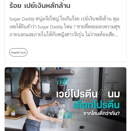
ร้อย เปย์เงินหลักล้าน
สารสำคัญในใบกระท่อม ประกอบด้วย แอลคาลอยด์
(Alkaloid) ทั้งหมดประมาณร้อยละ 0.5 แบ่งเป็น ไมทราไจ
Sugar Daddy หนุ่มวัยใหญ่ ใจเกินร้อย เปย์เงินหลักล้าน คุณ
นีน (Mitragynine) ร้อยละ 0.25 ที่เหลือเป็น Speciogynine,
เคยได้ยินคำว่า Sugar Daddy ไหม ? ชายที่คอยมอบความสุข
Paynanthine, Speciociliatine ตามลำดับ ซึ่งชนิดและปริ
ภายนอกและภายในให้กับหญิงสาววัยรุ่น ไม่ว่าจะต้องเสีย
มาณแอลคาลอยด์ที่พบจะแตกต่างกันไปตามสถานที่ และ
อะไรพวกเขาก็ยินยอม แต่พวกเขาคือใคร วันนี้ Thomas จะ
เวลาที่เก็บเกี่ยว […]
มาเล่าให้ฟังครับ Sugar Daddy คือใคร ? ชายวัยกลางคนขึ้น
Health Care
ไปที่มีเงินเยอะพอจะสามารถเสกสร้างสิ่งที่สาว ๆ ต้องการมา
ได้เพียงชั่วพริบตา ขอเพียงความสัมพันธ์อันแนบซึ้ง แค่นี้ก็
พอแล้วสำหรับผู้ชายที่ได้ชื่อว่าเป็น ‘Sugar Daddy’ และ
อาชีพนี้เป็นที่นิยม รวมทั้งเป็นที่สนใจอย่างมากในกลุ่มหมู่วัย
รุ่นที่เรียนตนเองว่า ‘Sugar Baby’ Sugar Baby คือใคร ?
Sugar Baby คือ คำที่ใช้เรียกหญิงสาว ที่คอยสร้างความสุข
และความสัมพันธ์ที่ดีกับเหล่า Sugar Daddy เพื่อแลกกับเงิน
ทอง หรือสิ่งของที่ตนเองปรารถนา ส่วนใหญ่แล้วจะเป็น
นักศึกษาสาวอายุประมาณ 18-27 ปี ที่ต้องการเงินเพื่อมาใช้
เรียนมากกว่าอาชีพอื่น ๆ และในบางครั้ง Sugar Baby ก็