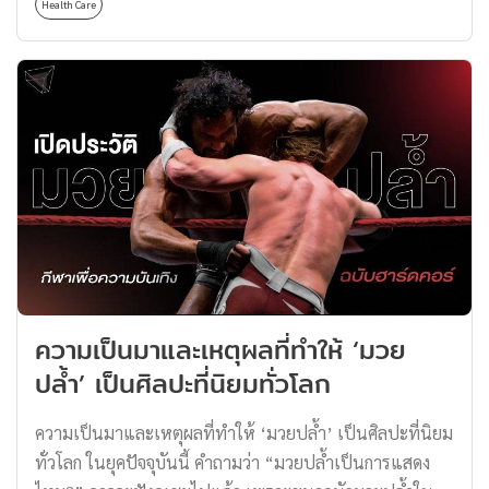
20% ของประชากรทั้งหมด สามารถสังเกตอาการเศร้า
Health Care
เข้มข้น และโพรดักชันสุดอลังการ รับรองถูกใจทุกคนอย่าง
ท้อแท้ หดหู่ เบื่อหน่าย รู้สึกว่าตัวเองไม่มีค่าหรือกำลังเป็น
แน่นอน จะมีเรื่องอะไรกันบ้าง ไปดูกันเลยครับ! 1. แนะนำซี
ภาระของคนรอบข้าง ไม่อยากทำอะไร นอนไม่หลับ ปวดหัว
รีส์ฝรั่ง Netflix : Raël: The Alien Prophet เริ่มต้นเรื่องแรก
เบื่ออาหาร หรือบางรายอาจรู้สึกว่าไม่รู้จะอยู่ต่อไปอย่างไร
กันที่ Raël: The Alien Prophet ซีรีส์ฝรั่ง Netflix แนวสารคดี
และเพื่ออะไร หากปล่อยละเลยเอาไว้จะสามารถนำไปสู่ความ
ที่จะพาไปเจาะลึกเกี่ยวกับชีวิตและคำสอนของ โกลด วอรีลง
เสี่ยงการทำร้ายหรือจบชีวิตตนเองได้ […]
(Claude Vorilhon) หรือที่รู้จักกันในนาม ราแอล (Raël) ซึ่ง
อ้างตัวว่าเคยเจอกับมนุษย์ต่างดาวมาก่อน จนเป็นที่มาของ
ลัทธิลึกลับในประเทศฝรั่งเศสอย่าง Raëlian Movement ที่มี
ความเชื่อเกี่ยวกับยูเอฟโอและมนุษย์ต่างดาว โดยในซีรีส์
เรื่องนี้ได้มีการรวบรวมบทสัมภาษณ์ของราแอลและผู้ติดตาม
[…]
ความเป็นมาและเหตุผลที่ทำให้ ‘มวย
ปล้ำ’ เป็นศิลปะที่นิยมทั่วโลก
ความเป็นมาและเหตุผลที่ทำให้ ‘มวยปล้ำ’ เป็นศิลปะที่นิยม
ทั่วโลก ในยุคปัจจุบันนี้ คำถามว่า “มวยปล้ำเป็นการแสดง