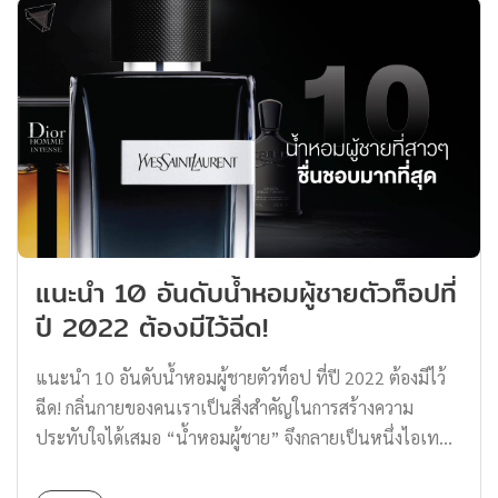
เร้าใจในการสวมบทบาท, บางคนชอบความพิสดาร, และก็มี
บางคนชอบความรุนแรงในขณะมีเซ็กซ์ วันนี้ทาง Thomas
Thailand จะมาพูดถึง รสนิยมทางเพศ ในเรื่องของความ
รุนแรงขณะมีเซ็กซ์ เซ็กซ์ที่มีการใช้ โซ่ แส้ เทียน กุญแจมือ
หรือการพันธนาการ ไม่ใช่เรื่องแปลก และมีกลุ่มคนที่ชื่นชอบ
จริง ๆ กลุ่มคนเหล่านี้ เรียกรสนิยมทางเพศนี้ว่า “BDSM”
ความหมายที่แท้จริงของ BDSM รสนิยมทางเพศที่เรียกว่า
BDSM มีความหมายมาจากคำว่า ? Bondage = พันธนาการ
Discipline = การลงโทษ Sadism […]
แนะนำ 10 อันดับน้ำหอมผู้ชายตัวท็อปที่
ปี 2022 ต้องมีไว้ฉีด!
แนะนำ 10 อันดับน้ำหอมผู้ชายตัวท็อป ที่ปี 2022 ต้องมีไว้
ฉีด! กลิ่นกายของคนเราเป็นสิ่งสำคัญในการสร้างความ
ประทับใจได้เสมอ “น้ำหอมผู้ชาย” จึงกลายเป็นหนึ่งไอเทม
สำคัญ ที่สร้างความประทับใจแรก และพรีเซนต์ตัวเองได้เป็น
อย่างดี ไม่ว่าคุณจะออกไปเที่ยว ออกเดต ทำงาน เรียน และ