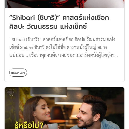
เรื่องคล้ายแนว Documentary แต่ต่างกันที่เนื้อเรื่องจะถูก
แต่งขึ้นมา) ทำให้บรรยากาศ การเล่าเรื่องที่หยิบยกขึ้นมาเข้า
“Shibari (ชิบาริ)” ศาสตร์แห่งเชือก
ถึงคนดูได้ง่ายมาก ๆ อีกทั้งอย่างที่กล่าวไปข้างต้น ถ้ายิ่งเป็น
คนไทยที่ดูภาพยนตร์เรื่องนี้แล้วนั้นจะอินเอามาก ๆ ด้วย
ศิลปะ วัฒนธรรม แห่งเซ็กซ์
วัฒนธรรม ความเชื่อ รวมทั้งสภาพแวดล้อมที่ใกล้ตัว เรียกได้
ว่าเหมือนหลุดไปอยู่ในหนังเรื่องนี้จริง ๆ ซึ่งทาง […]
“Shibari (ชิบาริ)” ศาสตร์แห่งเชือก ศิลปะ วัฒนธรรม แห่ง
เซ็กซ์ Shibari ชิบาริ คงไม่ใช่ชื่อ ดาราหนังผู้ใหญ่ อย่าง
แน่นอน… เชื่อว่าทุกคนต้องเคยชมงานอาร์ตหนังผู้ใหญ่จาก
ประเทศญี่ปุ่นกันมาบ้าง แล้วเคยสังเกตกันบ้างไหม ? บาง
ฉากในหนังเหล่านี้จะมีการมัดเชือกไว้พันธนาการเหล่า
Health Care
นางเอกสาว ก่อนจะเข้าฉากโรแมนติก บรรเลงเพลงรักกัน
อย่างเมามันส์ รู้หรือไม่ว่า…การมัดเชือกก่อนมีเพศสัมพันธ์
ไม่ใช่แค่การกระทำที่เกิดขึ้นจากบทละครเท่านั้น การ
พันธนาการเหล่านี้ยังเกิดเป็นรสนิยม มีคนชื่นชอบพฤติกรรม
การบรรเลงเพลงรักด้วยการโดนมัดเชือกอยู่มากเลยทีเดียว
จนการมัดเชือกเหล่านี้มีชื่อเรียกเป็นของตัวเอง และถูกขนาน
นามว่า “Shibari ชิบาริ” “Shibari ชิบาริ” คืออะไร… ใน