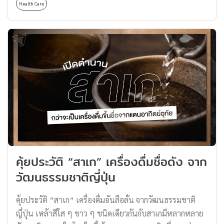
Health Care
ในหลาย ๆ สถานการณ์ น้ำหอมผู้ชายสามารถช่วยสร้างความ
มั่นใจให้กับหนุ่ม ๆ ก่อนออกจากบ้านได้เสมอ วันนี้ทาง
Thomas Thailand จะมาช่วยหนุ่ม ๆ เลือกน้ำหอมผู้ชายสัก
ตัว สองตัว ให้มีติดบ้านไว้ เพื่อที่จะได้ใช้เสริมสร้างความ
มั่นใจ รับรองได้เลยว่าสร้างความประทับใจได้ทุกสถานการณ์
แน่นอนครับ น้ำหอมผู้ชาย กลิ่นกาย สดชื่น : DAVIDOFF
Cool Water เปิดขวดแรกด้วยน้ำหอมผู้ชายที่นิยมสุด ๆ แถม
ราคาไม่แรงมาก ถือว่าเป็นหนึ่งในน้ำหอมสามัญประจำบ้าน
ของใครหลาย ๆ คนเลยทีเดียว ถึงแม้เจ้าตัว DAVIDOFF
Cool Water จะผลิตมานานแล้ว แต่บอกได้คำเดียวว่า กลิ่น
ติดทนใช้ได้ เป็นกลิ่นคลาสสิกที่สาว ๆ ชอบเอามาก ๆ […]
คุ้ยประวัติ “สาเก” เครื่องดื่มชื่อดัง จาก
วัฒนธรรมชาติญี่ปุ่น
คุ้ยประวัติ “สาเก” เครื่องดื่มอันลือลั่น จากวัฒนธรรมชาติ
ญี่ปุ่น เหล้าสีใส ๆ ขาว ๆ ชนิดเดียวกันกับสาเกมีหลากหลาย