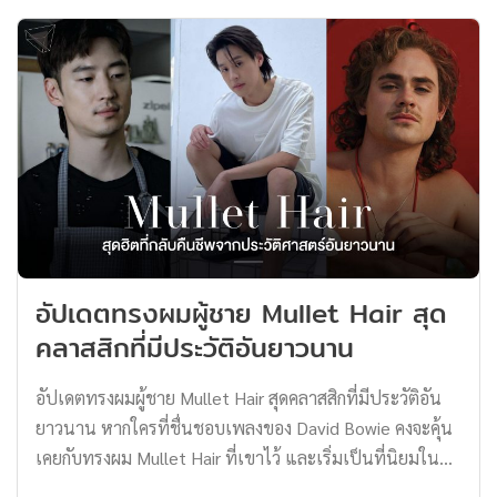
ประมาณ 19 นาทีก่อนจะเข้าสู่ระยะปลุกเร้า (Arousal) ลาก
ยาวไปจนระยะถึงจุดสุดยอด (Orgasm) ทำให้ก่อนที่จะเข้า
ระยะปลุกเร้าได้นั้นผู้หญิงจึงต้องการระยะกระตุ้นความ
ต้องการ (Desire or Libido) หรือเล้าโลมก่อนเป็นอันดับแรก
ผ่านกระบวนการกระตุ้นประสาทสัมผัสทางร่างกายหรือทาง
จิตใจ โดยทั่วไปมักจะเริ่มต้นด้วยการจูบ กอด การสัมผัส การ
ได้ยิน การมองเห็น หรือแม้แต่ใบหน้าของคู่รักที่อยู่ตรงหน้าก็
กระตุ้นบทรักถัดไปได้ดีเช่นกัน แต่หากวันนั้นสาวเจ้าไม่ได้อยู่
ในอารมณ์ร่วมแล้วละก็ เราคงมีหวังต้องกลับไปพึ่งน้องชาย
ตามเดิมเป็นแน่ เพราะฉะนั้นการสร้างบรรยากาศที่ชวน
อัปเดตทรงผมผู้ชาย Mullet Hair สุด
เคลิ้มแล้วนำพาไปสู่ระยะแรกได้ถือเป็นคำตอบ ดั่งคำว่า
คลาสสิกที่มีประวัติอันยาวนาน
‘บรรยากาศพาไป’ มีอยู่จริง วันนี้เราเลยมีไอเดียเสมือนเป็น
ตัวช่วยปลุกประสาทสัมผัสทั้ง 5 ก่อนเข้าสู่โหมด Foreplay
อัปเดตทรงผมผู้ชาย Mullet Hair สุดคลาสสิกที่มีประวัติอัน
เพื่อสร้างบรรยากาศโรแมนติกให้ลองนำไปใช้กัน Songs for
ยาวนาน หากใครที่ชื่นชอบเพลงของ David Bowie คงจะคุ้น
make love ดนตรีกระตุ้นอารมณ์รัก Credit :
เคยกับทรงผม Mullet Hair ที่เขาไว้ และเริ่มเป็นที่นิยมในปี
https://www.cosmopolitan.com/ ถามว่าเนื้อเพลงหรือตัว
70’s ตามมาด้วย Paul McCartney แห่งวง The Beatles ก็ไว้
โน้ตจะสามารถดึงดูดคนรักไปขึ้นเตียงกับเราได้ทันทีเลยไหม