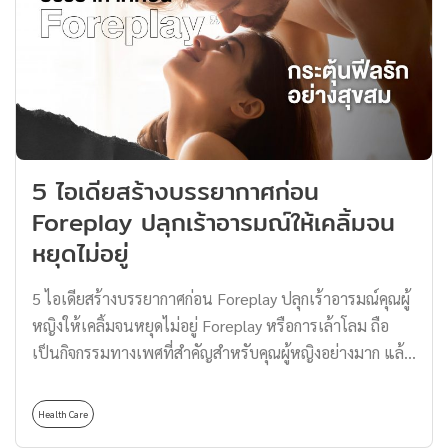
โดยที่ยังไม่ได้เริ่มต้นอะไรสักอย่างเลย ทางเราจึงมี “วิธีจีบ
สาว” และการเข้าหาแบบแนบเนียนมาฝาก ต้องบอกก่อนว่า
ความรักไม่มีสูตรสำเร็จ เพราะสาว ๆ แต่ละคนมีสเปกที่ไม่
เหมือนกัน วันนี้ทาง Thomas Thailand จึงอยากจะมาเผย
“วิธีจีบสาว” ที่ควรทำและไม่ควรทำ เพื่อให้มีโอกาสได้ลุ้นกับ
เขาบ้างสักที บอกเลยว่าแนบเนียน มีโอกาสสำเร็จแทบทุก
5 ไอเดียสร้างบรรยากาศก่อน
ครั้ง วิธีจีบสาวที่ควรทำให้เคยชิน เริ่มเปิดเกมบุกได้เลย เป็น
ตัวของตัวเองเข้าไว้คือ วิธีจีบสาว ที่ดีที่สุด วิธีจีบสาวที่เป็นพื้น
Foreplay ปลุกเร้าอารมณ์ให้เคลิ้มจน
ฐานอย่างแรกที่ควรจะทำมากที่สุดคือ การเป็นตัวของตัวเอง
หยุดไม่อยู่
แบบที่คุณเป็นอยู่จริง ๆ ให้อีกฝ่ายได้รู้จักตัวเราว่า ชอบอะไร
มีไลฟ์สไตล์แบบไหน […]
5 ไอเดียสร้างบรรยากาศก่อน Foreplay ปลุกเร้าอารมณ์คุณผู้
หญิงให้เคลิ้มจนหยุดไม่อยู่ Foreplay หรือการเล้าโลม ถือ
เป็นกิจกรรมทางเพศที่สำคัญสำหรับคุณผู้หญิงอย่างมาก แล้ว
หนุ่ม ๆ อย่างเรารู้หรือไม่ว่า…หากมีการเล้าโลมที่เหมาะสม
และเพียงพอก็จะสามารถทำให้สาว ๆ ของคุณถึงจุดสุดยอดได้
Health Care
ง่ายขึ้น ซึ่งมีงานวิจัยออกมาด้วยว่าผู้หญิงต้องการการเล้าโลม