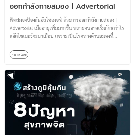
ออกกำลังกายสมอง | Advertorial
กระทบต่อสติปัญญาโดยตรง แต่กลับสร้างความยากลำบากใน
การใช้ชีวิตในทุกด้าน เช่น การเขียนหนังสือ การทรงตัว การ
ฟิตสมองป้องกันอัลไซเมอร์! ด้วยการออกกำลังกายสมอง |
เล่นกีฬา หรือการขับรถ ดังนั้น การได้รับการบำบัดและการ
Advertorial เมื่ออายุเพิ่มมากขึ้น หลายคนอาจเริ่มกังวลว่าโร
สนับสนุนที่เหมาะสมจึงเป็นสิ่งสำคัญ เพื่อช่วยให้ผู้ที่มี
คอัลไซเมอร์จะมาเยือน เพราะเป็นโรคทางด้านสมองที่
Dyspraxia สามารถปรับตัวและใช้ชีวิตได้อย่างมีคุณภาพมาก
กระทบต่อการใช้ชีวิตประจำวันเป็นอย่างมาก แต่รู้หรือไม่ว่า
ขึ้น แม้ว่าภาวะนี้จะไม่สามารถรักษาให้หายขาดได้ แต่การ
เราสามารถลดความเสี่ยงของอัลไซเมอร์ได้ด้วยวิธีการง่าย ๆ
เรียนรู้ที่จะอยู่ร่วมกันได้อย่างเข้าใจคือกุญแจสำคัญของการใช้
Health Care
อย่างการออกกำลังกายสมอง ที่นอกจากจะช่วยเสริมสร้าง
ชีวิตที่ดี สำรวจอาการ! แค่ซุ่มซ่ามหรือเป็น Dyspraxia?
ความแข็งแรงให้สมองห่างไกลจากอัลไซเมอร์แล้ว ยังช่วย
อาการของ […]
เสริมทักษะการใช้ชีวิตด้านอื่น ๆ ได้อีกด้วย จะมีกิจกรรมอะไร
กันบ้างไปดูกันเลย! รู้ทัน โรคอัลไซเมอร์ ก่อนออกกำลังกาย
สมอง ป้องกันภัยที่คุกคามมากกว่าแค่ความจำ โรคอัลไซเมอร์
(Alzheimer’s disease) เป็นโรคที่เกิดจากความเสื่อมสภาพ
ของเซลล์สมองตามวัย และการสะสมของโปรตีน β-amyloid
(Aβ) peptide และ tau (p-tau) จนส่งผลให้เกิดการสูญเสีย
ความทรงจำ การคิด การใช้เหตุผล และการใช้ชีวิตด้านต่าง ๆ
ทั้งนี้ การออกกำลังกายสมองถือเป็นหนึ่งในแนวทางสำคัญที่