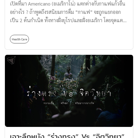
เปิดที่มา Americano (อเมริกาโน่) แตกต่างกับกาแฟแก้วอื่น
อย่างไร ? ถ้าพูดถึงรสนิยมการดื่ม “กาแฟ” จะถูกแยกออก
เป็น 2 ต้นกำเนิด ทั้งทางฝั่งยุโรปและฝั่งอเมริกา โดยจุดแตก
ต่างมาจาก ความชอบทางกาแฟที่ไม่เหมือนกัน รสนิยมกาแฟ
ฝั่งยุโรป นิยมความเข้มข้น หอมแบบสตรอง รสชาติมีหนัก
Health Care
แน่น อารมณ์เหมือนได้ดื่มวิสกี้ออนเดอะร็อก ชอบรสชาติ
กาแฟเพียวแบบดั้งเดิม รสนิยมกาแฟฝั่งอเมริกา กาแฟมี
ความหอมละมุน รสชาติเบา ซึ่งส่วนประกอบใหญ่ในสูตรของ
กาแฟจะมาจากน้ำ และนม ที่ผสมกันอย่างลงตัว โดยวันนี้ทาง
Thomas Thailand จะมาพาทำให้ความรู้จักกับ Americano
(อเมริกาโน่) ให้มากขึ้น ต้นกำเนิดของ Americano การ
ประชดประชันที่กลายเป็นตำนาน ซึ่งจากที่เกริ่นมาแน่นอน
ว่ากาแฟทุกแขนงมีต้นกำเนิดมาจาก Espresso กาแฟ
สัญชาติยุโรป ในประเทศอิตาลี มีประวัติความอร่อยที่เราได้
มาเจาะลึกกันไปแล้ว ส่วนวันนี้เราจะมาพูดถึง Americano
(อเมริกาโน่) ซึ่งก็มีต้นกำเนิดมาจาก Espresso ที่เกิดจาก
เจาะลึกหนัง “ร่างทรง” Vs “จิตวิทยา”
รสนิยมทางกาแฟของชาวอเมริกันที่คิดว่า Espresso มี