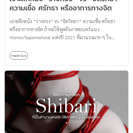
ความเชื่อ ศรัทธา หรืออาการทางจิต
รสชาติที่เข้มข้นจนเกินไป ความขมนำที่ไม่ถูกปาก โดน
วิพากษ์วิจารณ์บ่อยครั้ง จึงทำให้ชาวอิตาลีเปลี่ยนแปลงสูตร
เจาะลึกหนัง “ร่างทรง” Vs “จิตวิทยา” ความเชื่อ ศรัทธา
ด้วยความเจ็บแสบ โดยการใส่น้ำร้อนลงไป ทำให้รสชาติอ่อน
หรืออาการทางจิต ถ้าจะให้พูดถึงภาพยนตร์แนว
ลง ความเข้มข้นเจือจาง เหมือนการประชดแล้วเรียกกาแฟ
Horror/Supernatural แห่งปี 2021 ที่มาแรงมาก ๆ ใน
ชนิดนี้ว่า […]
ประเทศไทย รวมทั้งต่างประเทศก็คงจะหนีไม่พ้นภาพยนตร์
เรื่อง ‘ร่างทรง’ อย่างแน่นอน ซึ่งเป็นภาพยนตร์ที่มีกระแส
Health Care
ตอบรับดีเป็นอย่างมาก ภาพยนตร์เรื่อง ‘ร่างทรง’ ขึ้นแท่น
เข้าชิงรางวัล Oscar อีกด้วย โดยเรื่องนี้เป็นความภาคภูมิใจ
ของวงการภาพยนตร์ไทยที่กำกับโดย คุณโต้ง บรรจง และยัง
รวมทั้ง นา – ฮงจิน โปรดิวเซอร์ชื่อดังจากประเทศเกาหลีที่มา
ร่วมกันรังสรรค์ภาพยนตร์เรื่องนี้ออกมาได้อย่างลงตัว สร้าง
ความหลอนได้อย่างเข้มข้น จนคอหนังผีต้องร้องเป็นเสียง
เดียวกันว่าน่ากลัวสุด ๆ ยิ่งคอหนังผีชาวไทยยิ่งอินไปกับ
บรรยากาศ วัฒนธรรม ที่คุ้นเคยและพบเห็นกันได้อยู่บ่อยครั้ง
‘ร่างทรง’ เดินเรื่องไปในแนวของ Mockumentary (การเล่า