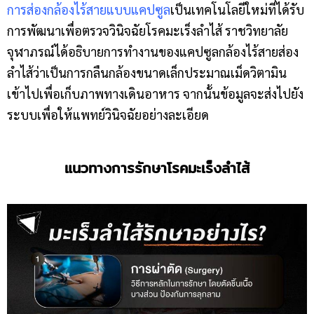
การส่องกล้องไร้สายแบบแคปซูล
เป็นเทคโนโลยีใหม่ที่ได้รับ
การพัฒนาเพื่อตรวจวินิจฉัยโรคมะเร็งลำไส้ ราชวิทยาลัย
จุฬาภรณ์ได้อธิบายการทำงานของแคปซูลกล้องไร้สายส่อง
ลำไส้ว่าเป็นการกลืนกล้องขนาดเล็กประมาณเม็ดวิตามิน
เข้าไปเพื่อเก็บภาพทางเดินอาหาร จากนั้นข้อมูลจะส่งไปยัง
ระบบเพื่อให้แพทย์วินิจฉัยอย่างละเอียด
แนวทางการรักษาโรคมะเร็งลำไส้