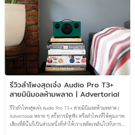
นั้นยังรองรับทั้ง AirPlay 2 กับ Google Cast ได้อีกด้วย แต่
อย่างดูดีไม่ว่าจะวางไว้มุมไหนของห้องก็ตาม มาพร้อมกับการ
ก่อนเราจะไปรีวิวลำโพง เรามาทำความรู้จักระบบ Multiroom
ออกแบบท่อนำคลื่นลอการิทึมที่ได้รับการพิสูจน์แล้วของ
กันก่อนครับว่าระบบนี้มันคืออะไร ระบบ Multiroom คืออะไร
Mackie พร้อมทำให้กระจายเสียงได้เป็นวงกว้างพิเศษสำหรับ
ระบบ Multiroom เป็นระบบที่จะส่งสัญญาณภาพและเสียง
การสร้างเสียงสเตอริโอและเพื่อการฟังที่ดียิ่งขึ้น อีกทั้งยัง
ผ่านสัญญาณ wi-fi […]
สามารถจัดวางตำแหน่งอะคูสติกที่แม่นยำให้เสียงเกิดความ
สมดุล อีกทั้งยังมีการตอบสนองความถี่ 45 Hz – […]
รีวิวลำโพงสุดเจ๋ง Audio Pro T3+
สายมินิมอลห้ามพลาด | Advertorial
รีวิวลำโพงสุดเจ๋ง Audio Pro T3+ สายมินิมอลห้ามพลาด |
Advertorial หลาย ๆ ครั้งการมีหูฟัง หรือลำโพงที่ให้คุณภาพ
เสียงที่ดีนั้นก็เป็นส่วนหนึ่งที่ทำให้เราเพลิดเพลินไปกับการ
ฟังเพลง และสร้างความทรงจำอันน่าประทับใจระหว่างเรา