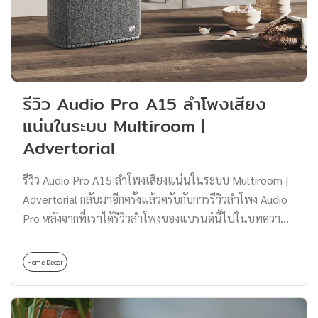
แน่นอนว่าตัวลำโพงมอนิเตอร์นั้นยิ่งราคาสูง คุณภาพก็ยิ่งดี
แต่ขอบอกเอาไว้ตรงนี้เลยว่าสำหรับมือใหม่นั้นไม่จำเป็นต้อง
ไปหาตัวราคาเป็นหมื่นเป็นแสน ตัวราคาหลักพันก็สามารถ
รังสรรค์งานออกมาได้ดีไม่แพ้กันอย่างแน่นอน ผมนั้นจึงจะมา
แนะนำ Top 5 ลำโพงมอนิเตอร์ เสียงดีในราคาเริ่มต้นแค่
รีวิว Audio Pro A15 ลำโพงเสียง
หลักพัน ให้กับเหล่ามือใหม่ที่กำลังจะเริ่มต้นใช้งานกันครับ
แน่นในระบบ Multiroom |
Mackie MR524 Monitor Speaker ราคาโดยประมาณ
Advertorial
7,950 บาท ลำโพง Mackie MR524 Monitor Speaker คือ
ตัวแรกที่เราอยากจะมาแนะนำให้กับทุกคนได้รู้จักกันครับ
รีวิว Audio Pro A15 ลำโพงเสียงแน่นในระบบ Multiroom |
โดยเป็นลำโพงขนาด 5 นิ้ว ที่สร้างเสียงได้อย่างชัดเจนทั่วทั้ง
Advertorial กลับมาอีกครั้งแล้วครับกับการรีวิวลำโพง Audio
สเปกตรัมความถี่ ดังนั้นคุณสามารถสร้างมิกซ์ระดับมืออาชีพ
Pro หลังจากที่เราได้รีวิวลำโพงของแบรนด์นี้ไปในบทความ
ในสตูดิโอที่บ้านของคุณได้เลยไม่ต้องขอเช่าห้องอัดที่ใดเพิ่ม
ก่อนหน้า ‘รีวิวลำโพงสุดเจ๋ง Audio Pro T3+ สายมินิมอล
เติม ได้รับการออกแบบมาเพื่อการทำเพลงแบบผสมผสาน
ห้ามพลาด | Advertorial’ วันนี้ Thomas Thailand ก็มีลำโพง
และความแม่นยำที่เหนือกว่า เพื่อให้ได้ผลลัพธ์ระดับมือ
Home Décor
อีก 1 ตัวจาก Audio Pro ที่มีฟังก์ชันน่าสนใจมาฝากกันครับ
อาชีพในสตูดิโอ และสำหรับเรื่องของดีไซน์นั้นก็ได้การ
ลำโพงตัวนี้มีชื่อว่า ‘Audio Pro A15’ ซึ่งความโดดเด่นของ
ออกแบบมาอย่างมืออาชีพโดยใช้วัสดุที่เป็นตู้ไม้ทั้งตัวของ
เจ้าลำโพงตัวนี้คือ ระบบ Multiroom นั่นเอง และยิ่งไปกว่า
ลำโพง เพื่อความทนทานของตัวลำโพงและยังตกแต่งได้