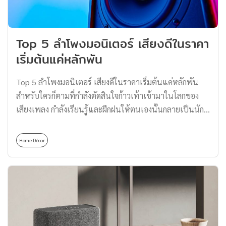
บ้านเอาไว้ เพราะมีทั้งความคลาสสิกผสมผสานกับความทัน
สมัยด้วยเทคโนโลยีการเชื่อมต่อต่าง ๆ ในการใช้งาน ฟังก์ชัน
และคุณภาพเสียงก็ขึ้นชื่อไม่เป็นรองใคร แถมยังสะดุดตาด้วย
Top 5 ลำโพงมอนิเตอร์ เสียงดีในราคา
ดีไซน์สุดเท่อีกด้วย และตอนนี้ลำโพงบลูทูธจากแบรนด์
เริ่มต้นแค่หลักพัน
Klipsch ก็มีลำโพงซีรีส์ใหม่ออกมาอย่าง ‘Music City’
ประกอบด้วยรุ่น Klipsch Austin รุ่น Klipsch […]
Top 5 ลำโพงมอนิเตอร์ เสียงดีในราคาเริ่มต้นแค่หลักพัน
สำหรับใครก็ตามที่กำลังตัดสินใจก้าวเท้าเข้ามาในโลกของ
เสียงเพลง กำลังเรียนรู้และฝึกฝนให้ตนเองนั้นกลายเป็นนัก
แต่งเพลง ก็ย่อมต้องมีอุปกรณ์และตัวช่วยในการรังสรรค์ผล
งานให้กำเนิดขึ้นมา สำหรับลำโพงที่เหมาะสมในการนำมา
Home Décor
ทำเพลงและมิกซ์เพลงนั้นก็ต้องเป็น ลำโพงมอนิเตอร์ ที่ให้
เสียง Flat ที่แบน และมีแค่เสียงของย่านกลางเท่านั้น
เนื่องจากการทำเพลงนั้นจะต้องการเสียงที่เป็นกลางและมี
ความธรรมชาติมากที่สุดโดยไม่ถูกกักแปลงแต่อย่างใด ซึ่ง
แน่นอนว่าผู้ที่กำลังจะก้าวเข้าสู่วงการนี้อาจจะกำลังคิดมากใน
เรื่องของต้นทุนที่ต้องจ่าย เพราะต้องเคยได้ยินมาอย่าง