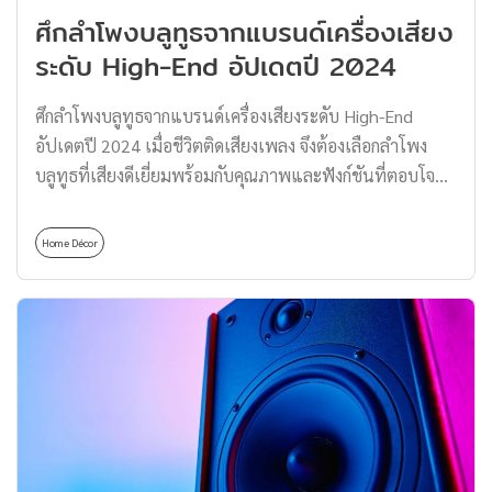
ทนทาน คงตัวไม่บิดงอ ลักษณะภายนอกคล้ายไม้จริง สามารถ
ศึกลำโพงบลูทูธจากแบรนด์เครื่องเสียง
ใช้งานได้อย่างหลากหลาย และยังเป็นตัวเลือกอันดับต้น ๆ
ระดับ High-End อัปเดตปี 2024
ในการใช้งานแทนไม้จริงที่อาจต้องดูแลรักษาในเรื่อง
ความชื้นและปัญหาเรื่องปลวกในอนาคต ข้อดีของไม้พื้นเฌอ
ศึกลำโพงบลูทูธจากแบรนด์เครื่องเสียงระดับ High-End
ร่า 1. ไม้พื้นเฌอร่าทนทานต่อสภาพอากาศและปลวก ไม้พื้น
อัปเดตปี 2024 เมื่อชีวิตติดเสียงเพลง จึงต้องเลือกลำโพง
เฌอร่ามีคุณสมบัติทนทานต่อสภาพแวดล้อม ทั้งแดด ฝน
บลูทูธที่เสียงดีเยี่ยมพร้อมกับคุณภาพและฟังก์ชันที่ตอบโจทย์
ความชื้นที่ทำให้ไม้บวม ที่สำคัญคือ ไม่ถูกทำลายจากปลวก
แต่ศึกใหญ่ของวงการเครื่องเสียงระดับ High-End ที่มองไป
หรือแมลงต่าง ๆ […]
ทางไหนก็มีตัวเลือกมากมายเต็มไปหมดแล้วแบบนี้… ลำโพง
Home Décor
บลูทูธตัวไหนจะเข้าเส้นชัยสำหรับคุณ ตามไปเทียบสเปกกัน
เลย ท้าชน 5 ลำโพงบลูทูธแบรนด์ดัง เสียงดีตามคาด ดีไซน์
สวยมีเทส 1. ลำโพงบลูทูธ Klipsch Music City Series เปิด
ท้าชิงลำโพงบลูทูธตัวแรกกับ Klipsch (คลิปช์) แบรนด์เครื่อง
เสียงระดับ High-End จากสหรัฐอเมริกา ก่อตั้งขึ้นตั้งแต่ปี
1946 โดย Paul W. Klipsch ซึ่งสินค้าเรือธงของแบรนด์ก็ต้อง
เป็น ‘ลำโพง’ อย่างแน่นอน เรียกได้ว่ายอดฮิตถึงขั้นที่ใคร ๆ
ก็ต้องเล็งเป็นอันดับแรกหากคิดจะมีลำโพงบลูทูธสักตัวติด