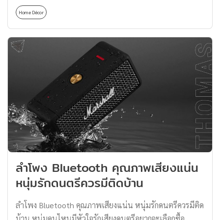
กับเพลงนั้น ๆ ได้เป็นอย่างดี ซึ่งวันนี้ทาง Thomas Thailand
Home Décor
จะมารีวิวลำโพงจาก Audio Pro รุ่น T3+ กันครับ ตามไปดูกัน
เลยว่าจะมีฟังก์ชันเจ๋ง ๆ อะไรที่น่าสนใจบ้าง แต่ก่อนอื่นเรา
มาทำความรู้จักกับแบรนด์ Audio Pro กันสักหน่อยนะครับ
Audio Pro แบรนด์ลำโพงชั้นนำจากสวีเดน Audio Pro เป็น
บริษัทจากประเทศสวีเดน ที่มีชื่อเสียงในวงการเครื่องเสียงมา
อย่างยาวนาน​ โดยบริษัทเป็นผู้ออกแบบ พัฒนา และผลิต
ลำโพงมานานมากกว่า 40 ปี ตั้งแต่ปี 1978 และในปัจจุบัน
Audio Pro ได้วางจำหน่ายแล้วกว่า 55 ประเทศทั่วโลก Audio
Pro ยังคงเป็นบริษัทที่มีความแข็งแกร่ง และทันสมัย จากการ
ผลิตลำโพงแบบ […]
ลําโพง Bluetooth คุณภาพเสียงแน่น
หนุ่มรักดนตรีควรมีติดบ้าน
ลําโพง Bluetooth คุณภาพเสียงแน่น หนุ่มรักดนตรีควรมีติด
บ้าน หนุ่มคนไหนมีหัวใจรักเสียงดนตรีอยากจะเลือกซื้อ