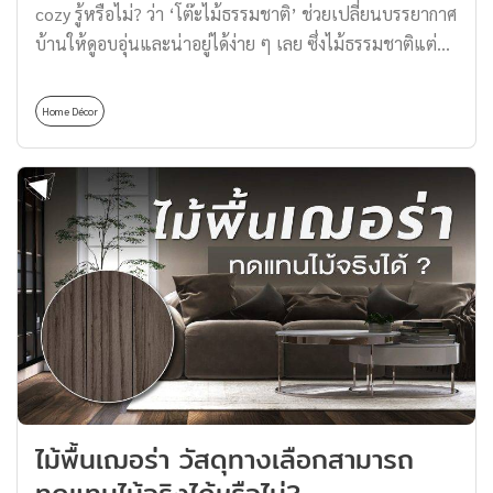
cozy รู้หรือไม่? ว่า ‘โต๊ะไม้ธรรมชาติ’ ช่วยเปลี่ยนบรรยากาศ
แห้งสนิท เหมาะสำหรับ: คนที่ชอบต้นไม้ขนาดเล็กวางบน
บ้านให้ดูอบอุ่นและน่าอยู่ได้ง่าย ๆ เลย ซึ่งไม้ธรรมชาติแต่ละ
โต๊ะทำงานหรือมุมต่าง ๆ 3. ต้นไม้ปลูกในบ้าน ยางอินเดีย
ประเภทก็มีจุดเด่นและความสวยงามที่แตกต่างกัน รวมไปถึง
(Rubber Plant) ยางอินเดียเป็นต้นไม้ที่มีขนาดใหญ่ต้องวาง
ยังมีลายไม้ที่เป็นเอกลักษณ์เฉพาะตัว วันนี้ Thomas
บนพื้น เป็นไม้ยืนต้น […]
Home Décor
Thailand พาไปดูความโดดเด่นของแต่ละประเภทของไม้
ธรรมชาติกันว่าเหมาะใช้สำหรับอะไรได้บ้าง การเลือกโต๊ะไม้
ธรรมชาตินั้นมีเสน่ห์เฉพาะตัว ทั้งในเรื่องของลายไม้และ
ความอบอุ่นที่เข้ากับบ้านหลากหลายสไตล์ มาดูกันเลยว่าไม้
ชนิดไหนที่ใช้ในงานก่อสร้างและเฟอร์นิเจอร์ รวมถึง
คุณสมบัติของไม้ที่นิยมในการทำโต๊ะไม้ธรรมชาติกันเลย!
ประเภทของไม้ธรรมชาติสำหรับงานก่อสร้างหรือ
เฟอร์นิเจอร์ ไม้ที่ใช้ในงานก่อสร้างหรือทำเฟอร์นิเจอร์
สามารถแบ่งเป็น 2 แบบ คือ ไม้จริงที่เกิดตามธรรมชาติ และ
ไม้ประกอบจากการนำไม้แต่ละชิ้นมารวมกัน ซึ่งสามารถแบ่ง
ตามลักษณะของเนื้อไม้ได้ดังนี้ ไม้เนื้อแข็ง ไม้เนื้อแข็ง มัก
ไม้พื้นเฌอร่า วัสดุทางเลือกสามารถ
เป็นไม้ที่มีเนื้อเหนียว สีเข้มกว่าไม้ประเภทอื่นอย่างชัดเจน
เนื้อไม้จะมีความหนาแน่นสูงกว่า 1,000 กก./ลบ.ม. ทำให้