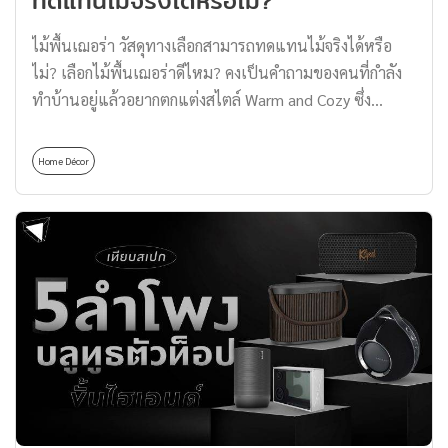
ทดแทนไม้จริงได้หรือไม่?
สามารถทนรับแรงกระแทกได้ดี เหมาะแก่การใช้งาน
ไม้พื้นเฌอร่า วัสดุทางเลือกสามารถทดแทนไม้จริงได้หรือ
ภายนอก โดยเฉพาะในตำแหน่งที่ต้องเจอกับสภาพกาศ
ไม่? เลือกไม้พื้นเฌอร่าดีไหม? คงเป็นคำถามของคนที่กำลัง
แปรปรวน ทั้งแดดแรง ลมพายุพัด และฝนตก ซึ่งไม้เนื้อแข็ง
ทำบ้านอยู่แล้วอยากตกแต่งสไตล์ Warm and Cozy ซึ่ง
มักทำมาจากต้นไม้ที่มีอายุมากกว่า 10 ปีขึ้นไป เช่น ไม้สัก ไม้
แน่นอนว่าหนึ่งในวัสดุที่ช่วยเติมแต่งได้ตอบโจทย์มากที่สุดก็
ประดู่ และไม้เต็ง มีความแข็งแรง คงทนต่อการใช้งาน มีอายุ
คือ ‘ไม้’ แต่ก็ยังเป็นกังวลเรื่องปลวก แมลง และปัญหาไม้
การใช้งานยาวนาน เหมาะสำหรับทำเฟอร์นิเจอร์ที่ต้องการ
Home Décor
บวมมากวนใจ เพราะแบบนี้… วัสดุทดแทนอย่าง ‘ไม้พื้นเฌอ
ความแข็งแรง เช่น […]
ร่า’ จึงเป็นตัวเลือกที่ตอบโจทย์ได้ทั้งในเรื่องโทนสี ลวดลาย
สวยเหมือนไม้จริง รวมถึงคุณสมบัติที่ทนทานต่ออากาศ กัน
น้ำ กันปลวกอีกด้วย Thomas Thailand พาไปทำความรู้จักกับ
ไม้พื้นเฌอร่า พร้อมพิจารณาว่าสามารถทดแทนไม้จริงได้
หรือไม่ ไม้พื้นเฌอร่า คืออะไร? ไม้พื้นเฌอร่า เป็นวัสดุ
สังเคราะห์ประเภทหนึ่งที่ผลิตจากไฟเบอร์ซีเมนต์ (Fiber
Cement) ซึ่งเป็นการผสมผสานระหว่างปูนซีเมนต์ เส้นใย
เซลลูโลสธรรมชาติ และน้ำ ผ่านกระบวนการต่าง ๆ เพื่อขึ้น
รูปและรีดเป็นแผ่น ทำให้ไม้พื้นเฌอร่ามีความแข็งแรง