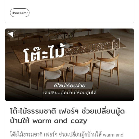
แล้วจะไม่รอด หมดกังวลได้เลย! เพราะ Thomas Thailand
จะมาเปิดลิสต์ต้นไม้ปลูกในบ้าน สร้างพื้นที่อันแสนร่มรื่น
Home Décor
และสดชื่นได้ง่าย ๆ มาดูกันเลยว่าจะมีพันธุ์อะไรบ้างที่ไม่
ต้องการแดดจัด วางมุมร่มก็รอด 1. ต้นไม้ปลูกในบ้าน ลิ้น
มังกร (Snake Plant) ลิ้นมังกรเป็นต้นไม้ที่ขึ้นชื่อเรื่องการ
ดูแลง่ายและมีความสามารถในการช่วยฟอกอากาศ กรองสาร
พิษ นอกจากนี้ยังเป็นไม้มงคลที่ดูแลง่ายและลำต้นสวยงาม
อีกด้วย เหมาะแก่การปลูกและประดับตกแต่งให้บ้านร่มรื่นได้
ดีเลยทีเดียวการดูแล: รดน้ำเพียงสัปดาห์ละ 1-2 ครั้งและวาง
ในที่แสงแดดรำไร สามารถทนต่อสภาพแวดล้อมที่แห้งและ
มืดได้ดีเหมาะสำหรับ: คนที่ไม่มีเวลาและมือใหม่ที่อยากเริ่ม
ต้นปลูกต้นไม้ 2. ต้นไม้ปลูกในบ้าน กุหลาบหิน (Echeverias)
กุหลาบหิน เป็นสายพันธุ์ไม้ประดับขนาดจิ๋วที่ปลูกได้แทบจะ
โต๊ะไม้ธรรมชาติ เฟอร์ฯ ช่วยเปลี่ยนมู้ด
ทุกที่ ทั้งในบ้านและนอกบ้าน เพราะมีลักษณะเป็นพืชอวบ
บ้านให้ warm and cozy
น้ำ เติบโตได้เร็วเมื่อได้รับแสงแดด เชื่อกันว่าเป็นต้นไม้นำ
โชคตามหลักฮวงจุ้ย ช่วยเสริมด้านการเงินอีกด้วยการดูแล:
โต๊ะไม้ธรรมชาติ เฟอร์ฯ ช่วยเปลี่ยนมู้ดบ้านให้ warm and
ต้องการแสงแดดปานกลางถึงมาก และรดน้ำเพียงเมื่อดิน