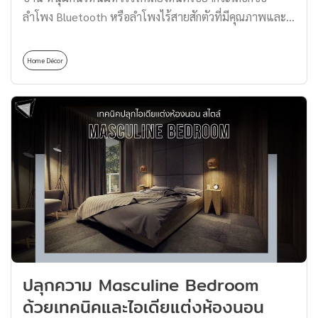
ลำโพง Bluetooth หรือลำโพงไร้สายสักตัวที่มีคุณภาพและ
กระจายเสียงได้ดี Thomas อยากจะบอกว่าแบรนด์เครื่องเสียง
ดัง ๆ หลายเจ้าก็ทำออกมาได้น่าสนใจไม่แพ้กันเลยทีเดียว
Home Décor
นอกจากจะอัดแน่นด้วยคุณภาพแล้ว ดีไซน์ยังสวยเหมือนได้
gadget หนึ่งชิ้นมาวางตกแต่งห้องอีกด้วย มาดูกันเลยดีกว่า
ครับว่าตัวลำโพง Bluetooth มีรุ่นไหนบ้าง ลำโพง
Bluetooth จิ๋วแต่แจ๋ว “Marshall Emberton” แน่นอนว่า
หนึ่งในลำโพง Bluetooth ที่แนะนำจะต้องมีแบรนด์เครื่อง
เสียงระดับโลกอย่าง Marshall และลำโพงน้องใหม่ที่มีขนาด
เล็กสุดของแบรนด์นี้ก็กำลังมาแรงจนอาจขึ้นแท่นของหายาก
อีกหนึ่งชิ้นกับรุ่น Emberton มาพร้อมระบบเสียงสเตอริโอ
กระจายเสียงได้ทั่ว 360 องศา ใช้แอมป์ 10 วัตต์ เบสชัดตาม
เอกลักษณ์เฉพาะตัวของ Marshall Mid ส่วนเสียงกีตาร์เป็น
สไตล์ Distortion และมีฟิลเตอร์กรองคลื่นเสียงที่แหลมหรือ
ปลุกความ Masculine Bedroom
สูงเกินไปออก เพื่อให้ได้เสียงที่มีคุณภาพ จุดเด่นของลำโพง
ด้วยเทคนิคและไอเดียแต่งห้องนอน
Bluetooth – Marshall Emberton พกพาสะดวก น้ำหนักไม่