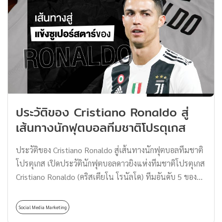
ผ่านดาวเทียมที่เป็นหนึ่งในโปรเจกต์ หรือ Business Unit ที่
พัฒนาโดย SpaceX ของ Elon Musk ซึ่งเจ้าตัว Starlink ได้ดึง
ศักยภาพของ SpaceX มาใช้ทั้งในการติดตั้งและยิงสัญญาณ
อินเทอร์เน็ตมาจากดาวเทียม ทำให้ผู้คนทั่วโลกเข้าถึง
อินเทอร์เน็ตได้พร้อมกัน โดยไม่มีข้อจำกัดใด ๆ ทั้งสิ้น การ
ทำงานของ Starlink ก่อนที่เราจะไปถึงการทำงานของ
Starlink เราต้องเข้าใจวิธีการทำงานของอินเทอร์เน็ตใน
ปัจจุบันก่อนว่าเทคโนโลยีที่เราใช้จะเป็น Submarine Fiber
ประวัติของ Cristiano Ronaldo สู่
Optic Cable หรือสายเคเบิลเส้นใยนำแสงใต้น้ำที่สามารถ
เส้นทางนักฟุตบอลทีมชาติโปรตุเกส
ทำให้เราพูดคุยสื่อสารกับผู้คนจากอีกฟากนึงของโลกได้ ผ่าน
การส่งสัญญาณ […]
ประวัติของ Cristiano Ronaldo สู่เส้นทางนักฟุตบอลทีมชาติ
โปรตุเกส เปิดประวัตินักฟุตบอลดาวยิงแห่งทีมชาติโปรตุเกส
Cristiano Ronaldo (คริสเตียโน โรนัลโด) ทีมอันดับ 5 ของ
โลกจากการจัดอันดับของ Fifa World Ranking จากที่เล่น
ฟุตบอลในนามของเยาวชนเข้าสู่เส้นทางการเป็นนักฟุตบอล
Social Media Marketing
อาชีพของ Ronaldo พร้อมกับบทบาทเจ้าของธุรกิจอีก