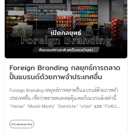
อื่นเราต้องทำความเข้าใจหลักของการตลาดแบบ Affiliate
ข้อมูลของ International Wine and Spirits Research
Marketing ว่าคือ การทำการตลาดแบบให้คนทั่วไปหรือ
(IWSR) เปิดเผยว่าระหว่างปี 2014-2019 ประเทศแถบ
Influencers มาเป็นผู้โปรโมตสินค้าหรือบริการนั้น ๆ ให้กับผู้
เอเชียแปซิฟิกอย่างอินโดนีเซียมีอัตราการเติบโตต่อปีแบบ
ติดตามบนแพลตฟอร์มโซเชียลมีเดีย ผ่านการแปะลิงก์สั่งซื้อ
ทบต้น (CAGR) ของการจำหน่ายโซจูถึง +80% […]
โดยไม่ต้องสต๊อกของเอง ซึ่งผู้โปรโมตจะได้รับรายได้จากค่า
คอมมิชชั่นเมื่อเกิดยอดขายจากลิงก์หรือโค้ดของผู้โปรโมต
ทำให้การทำ Affiliate จึงมีบทบาทที่น่าสนใจทั้งสำหรับฝั่ง
แบรนด์ที่ช่วยให้เข้าถึงกลุ่มเป้าหมายได้ตรงจุด สร้างยอดขาย
Foreign Branding กลยุทธ์การตลาด
ได้เพิ่มขึ้น และฝั่งผู้โปรโมตเองก็สามารถหารายได้เสริมได้อีก
ปั้นแบรนด์ด้วยภาพจำประเทศอื่น
หนึ่งทาง โดยเฉพาะแพลตฟอร์ม TikTok ซึ่งเป็นพื้นที่
สำหรับ Short Video ที่มีผู้ใช้งานจำนวนมากทั่วโลก ถือเป็น
Foreign Branding กลยุทธ์การตลาดปั้นแบรนด์ด้วยภาพจำ
อีกหนึ่งช่องทางที่ทำให้สามารถนำเสนอสินค้าและบริการให้
ประเทศอื่น เชื่อว่าหลายคนคงจะคุ้นเคยกับแบรนด์เหล่านี้
ตรงกลุ่มเป้าหมายได้ดี ผ่านการรีวิวสินค้า แนะนำ
‘Hatari’ ‘Moshi Moshi’ ‘Dentiste’ ‘oteri’ และ ‘FUKU
ประสบการณ์ หรือแชร์ข้อมูลต่าง ๆ ของผู้โปรโมตที่ดึงดูด
Matcha’ เป็นอย่างดี มิหนำซ้ำยังเคยใช้บริการด้วยอย่าง
ความสนใจให้ผู้ติดตามได้เป็นอย่างดี รู้จัก TikTok Affiliate
แน่นอน แต่รู้หรือไม่ว่า… แท้ที่จริงแล้ว แบรนด์เหล่านี้คือ
คืออะไร TikTok […]
Entrepreneurship
แบรนด์สัญชาติไทย!!! แม้ว่าชื่อแบรนด์อาจจะดูไม่เหมือนว่า