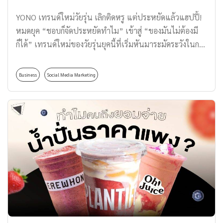
นึง
เกาหลีนั้นไม่ได้มีแค่ 14 กุมภาพันธ์แค่วัน
YONO เทรนด์ใหม่วัยรุ่น เลิกติดหรู แต่ประหยัดแล้วแฮปปี้!
เดียว เพราะคนเกาหลีจะมีอีเวนต์เกี่ยวกับ
หมดยุค “ชอบก็จัดประหยัดทำไม” เข้าสู่ “ของมันไม่ต้องมี
ความรักในทุก ๆ วันที่ […]
ก็ได้” เทรนด์ใหม่ของวัยรุ่นยุคนี้ที่เริ่มหันมาระมัดระวังในการ
ใช้จ่ายมากขึ้น ซึ่งก่อนหน้านี้เคยเกิดเทรนด์ฮิตอย่าง YOLO
(You only live once) ที่เน้นใช้ชีวิตแบบจัดเต็มไม่ต้องนึกถึง
Business
Social Media Marketing
อนาคต โดยเลือกใช้เงินไปกับประสบการณ์ดี ๆ เช่น ท่อง
เที่ยว อาหารหรู และของฟุ่มเฟือย ด้วยแนวคิดที่ว่า “ชีวิตมี
แค่ครั้งเดียว ใช้ให้คุ้ม” แต่ด้วยปัจจุบันสภาพเศรษฐกิจที่ไม่
แน่นอน ค่าครองชีพและอัตราเงินเฟ้อที่สูงขึ้น แต่รายได้ไม่
ได้สูงตาม ทำให้คนรุ่นใหม่เริ่มรัดเข็มขัดวางแผนการเงิน จน
เกิดเป็นกระแสเทรนด์ใหม่ YONO (You only need one) คือ
อะไร ทำไมถึงได้เป็นกระแส วันนี้ Thomas Thailand จะมา
เล่าให้ฟังกัน YONO คืออะไร? เทรนด์ใหม่ของวัยรุ่นเกาหลี
เมื่อการใช้จ่ายต้องคิดให้มากขึ้น แนวคิด YONO หรือที่ย่อมา
จาก You only need one แปลเป็นไทยง่าย ๆ ว่า […]