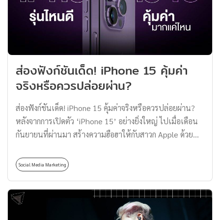
อยู่คู่กับคนไทยมานานแล้ว เราต้องเริ่มร้อยเรียงจากยุค
รุ่งเรืองที่สุดของวงการญี่ปุ่นในช่วงยุค 80-90 ที่ทุกอย่างยัง
เป็นแอนะล็อกอยู่ สำหรับคนที่อายุ 20 กลาง ๆ ขึ้นไป น่าจะ
เคยได้สัมผัสกับสื่อบันเทิงญี่ปุ่นผ่านทางช่องฟรีทีวีกันมาไม่
มากก็น้อย โดยเฉพาะซีรีส์ เพลง อนิเมะ และรายการวาไรตี้
ส่องฟังก์ชันเด็ด! iPhone 15 คุ้มค่า
หากจะให้นิยามความพิเศษของสื่อบันเทิงญี่ปุ่นในขณะนั้นก็
จริงหรือควรปล่อยผ่าน?
ต้องเป็นเรื่องของความแปลกใหม่อย่างซีรีส์ที่มีการนำอาชีพ
ต่าง ๆ มาเจาะลึก นำเสนอมุมมองของคนในสายอาชีพแบบ
ส่องฟังก์ชันเด็ด! iPhone 15 คุ้มค่าจริงหรือควรปล่อยผ่าน?
น่าสนใจ และให้คนทั่วไปมองเห็นภาพชัดมากขึ้น อาทิ […]
หลังจากการเปิดตัว ‘iPhone 15’ อย่างยิ่งใหญ่ ไปเมื่อเดือน
กันยายนที่ผ่านมา สร้างความฮือฮาให้กับสาวก Apple ด้วย
วัสดุตัวเครื่องแบบใหม่ ‘ไทเทเนียมเกรดยานอวกาศ’ ทำให้
น้ำหนักเบาลง มีความทนทาน และเพิ่มความสวยงามแปลก
Social Media Marketing
ตา โดดเด่นจากรุ่นก่อนหน้าจนเรียกว่าเป็นเวอร์ชันอัปเกรด
ของซีรีส์ iPhone เลยทีเดียว แต่…แค่ดีไซน์แบบใหม่จะเพียง
พอไหมกับการจ่ายเงินซื้อ? ตามมาดูฟังก์ชันเด็ดของ iPhone
15 เพื่อประกอบการตัดสินใจว่า…รุ่นนี้เราควรคว้าไว้หรือ