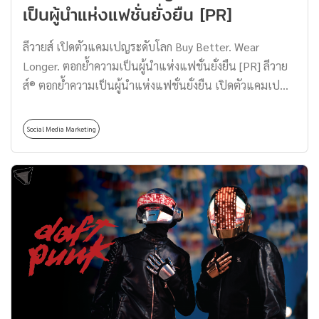
เป็นผู้นำแห่งแฟชั่นยั่งยืน [PR]
โตริ ซึ่งเป็นตระกูลของนินจาของญี่ปุ่นที่รับใช้โชกุนโทะกุงะ
วะ เรื่องราวในการ์ตูนเกี่ยวกับมิตซึบะ เคนอิจิ นักเรียนมัธยม
ลีวายส์ เปิดตัวแคมเปญระดับโลก Buy Better. Wear
วัย 11 ปี มีนิสัยทั้งดื้อรั้น เกียจคร้าน และยังมีผลการเรียนที่
Longer. ตอกย้ำความเป็นผู้นำแห่งแฟชั่นยั่งยืน [PR] ลีวาย
ไม่น่าพึงใจ สร้างความปวดหัวให้ผู้ปกครองและครูประจำชั้น
ส์® ตอกย้ำความเป็นผู้นำแห่งแฟชั่นยั่งยืน เปิดตัวแคมเปญ
แต่เมื่อ ฮาโตริ คันโซ ได้เข้ามาอาศัยกับครอบครัวมิตซึบะ […]
ระดับโลก “Buy Better. Wear Longer.” นำเสนอแรง
บันดาลใจ ชวนริเริ่มและสานต่อด้วยการ สนับสนุนการเลือก
Social Media Marketing
ซื้อเพื่อสิ่งที่ดีกว่า เลือกสรรผลิตภัณฑ์ที่เป็นมิตรต่อสิ่ง
แวดล้อม เพื่อเพิ่มอายุการใช้งานของเสื้อผ้าที่ยาวนานยิ่งกว่า
ซึ่งจะช่วยลดการซื้อ ลดปริมาณขยะ และนำไปสู่การ
เปลี่ยนแปลงที่ดียิ่งขึ้นกับโลกใบนี้ ลีวายส์® ได้ถ่ายทอดแรง
บันดาลใจของความรับผิดชอบต่อสังคม ต่อสิ่งแวดล้อมของ
การผลิตและการบริโภคเครื่องแต่งกายจากกลุ่มผู้สร้างการ
เปลี่ยนแปลง (Changemakers) ได้แก่ Jaden Smith, Xiye
Bastida, Melati Wijsen, Xiuhtezcatl, Emma Chamberlain
และ Marcus Rashford ซึ่งแคมเปญนี้ได้ร่วมส่งเสริมโดยเผย
แพร่พร้อมกกันทั่วโลก เพื่อหวังว่าจะเป็นแรงขับเคลื่อนและ