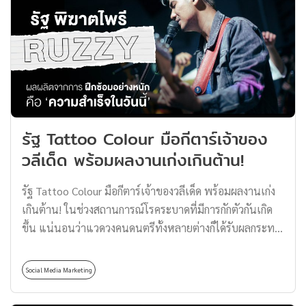
ปล่อยผ่านไปก่อนจะดีกว่า iPhone 15 เดิมพันก้าวใหม่ของ
Apple เมื่อโทรศัพท์ Android เข้ามามีส่วนแบ่งในตลาดมาก
ขึ้น ผู้พัฒนา Apple จึงพยายามที่จะใส่ลูกเล่นให้ iPhone 15
รุ่นใหม่ล่าสุดนี้จูงใจสาวก Apple ให้ได้ โดยสิ่งที่ถูกเพิ่มเข้ามา
คือ ‘ดีไซน์’ และ ‘ฟังก์ชัน’ ที่มีความแตกต่างกับรุ่นก่อน รวม
ถึงขนาดเครื่องที่บางเบาลง พร้อมหน้าจอ Super Retina
XDR ขนาด 6.1 นิ้ว (iPhone 15, Pro) […]
รัฐ Tattoo Colour มือกีตาร์เจ้าของ
วลีเด็ด พร้อมผลงานเก่งเกินต้าน!
รัฐ Tattoo Colour มือกีตาร์เจ้าของวลีเด็ด พร้อมผลงานเก่ง
เกินต้าน! ในช่วงสถานการณ์โรคระบาดที่มีการกักตัวกันเกิด
ขึ้น แน่นอนว่าแวดวงคนดนตรีทั้งหลายต่างก็ได้รับผลกระทบ
เช่นกัน ทำให้เกิดการพบปะแฟนเพลงกันขึ้นบนโซเชียลมี
เดียต่าง ๆ รวมถึงการทำช่องยูทูบด้วย ใช่แล้ว! เรากำลังพูดถึง
Social Media Marketing
ช่อง Tattoo Colour TV ของวง Tattoo Colour นั่นเอง ซึ่งได้
กลับมาผงาดอีกครั้งด้วยความโบ๊ะบ๊ะ และมิตรภาพที่เหนียว