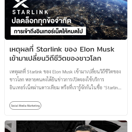
ถ่ายทอดสด หรือ Livestream โดยคอนเทนต์ที่ทำให้คนทั่ว
โลกรู้จัก Twitch คือการถ่ายทอดสดการเล่นเกม หรือเรียกง่าย
ๆ ว่า “สตรีมเกม” นั่นแหละครับ แต่ก็ไม่จำเป็นว่าสตรีมเม
อร์จะต้องเล่นแค่เกมนะ จะนำเสนออย่างอื่นก็ได้ เช่น ร้อง
เพลง พูดคุย ท่องเที่ยว ได้หมดเลย โดยมีระบบการสร้างราย
ได้ให้สตรีมเมอร์หน้าใหม่ที่เพิ่งมาสตรีมด้วย ตามเงื่อนไขที่
เหตุผลที่ Starlink ของ Elon Musk
ตั้ง เมื่อผ่านเกณฑ์แล้วก็จะได้เป็นพันธมิตรกับ Twitch การ
เข้ามาเปลี่ยนวิถีชีวิตของชาวโลก
สมัครสมาชิกจะทำให้ผู้ชมจ่ายเงินต่อเดือน เพื่อสนับสนุนช่อง
ของสตรีมเมอร์ นอกจากนี้ Twitch […]
เหตุผลที่ Starlink ของ Elon Musk เข้ามาเปลี่ยนวิถีชีวิตของ
ชาวโลก หลายคนคงได้ยินข่าวการเปิดจองใช้บริการ
อินเทอร์เน็ตผ่านดาวเทียม หรือที่เรารู้จักกันในชื่อ ‘Starlink’
ของ Elon Musk กันมาบ้าง โดยมียอดจองทะลุ 5 แสนรายไป
แล้ว! นี่มันอะไรกันทำไมผู้คนถึงแห่ไปอยากลองใช้ Starlink
Social Media Marketing
แล้วมันต่างอะไรกับอินเทอร์เน็ตที่เราใช้กันอยู่ทุกวันนี้ เรา
ไปทำความรู้จักเจ้าเน็ตดาวเทียม Starlink กันหน่อยดีกว่าครับ
Starlink คืออะไร Starlink คือ บริการอินเทอร์เน็ตความเร็วสูง