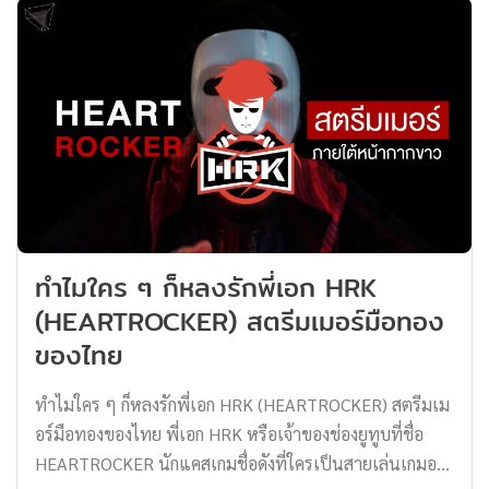
แน่นของวงนี้ รวมถึงการนำเอาบันทึกการแสดงสดคอนเสิร์ต
Tattoo Colour X TPO กลับมาให้ได้รับฟัง รับชมกันในหลาก
หลายช่องทาง ทำให้พวกเขาเฉิดฉายเป็นอย่างมาก บวกกับ
การกลับมาทำคอนเทนต์ในช่องยูทูบที่บอกได้เลยว่า สนุก
มันส์เอามาก ๆ เชื่อว่าใครที่เป็นแฟนคลับของวงนี้จะต้องดู
คลิปวนแล้ววนอีกแน่นอน โดยข่าวดีล่าสุดที่ไม่พูดถึงไม่ได้
เลยก็คือ พี่รัฐ Tattoo Colour ที่ได้รับรางวัล The Guitar Man
Of The Year จาก The Guitar Mag Awards 2021 พร้อม ๆ
กับการทำโปรเจกต์ Fender […]
ทำไมใคร ๆ ก็หลงรักพี่เอก HRK
(HEARTROCKER) สตรีมเมอร์มือทอง
ของไทย
ทำไมใคร ๆ ก็หลงรักพี่เอก HRK (HEARTROCKER) สตรีมเม
อร์มือทองของไทย พี่เอก HRK หรือเจ้าของช่องยูทูบที่ชื่อ
HEARTROCKER นักแคสเกมชื่อดังที่ใครเป็นสายเล่นเกมอยู่