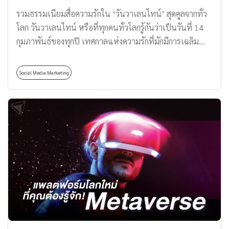
รวมธรรมเนียมสื่อความรักใน ‘วันวาเลนไทน์’ สุดคูลจากทั่ว
โลก วันวาเลนไทน์ หรือที่ทุกคนทั่วโลกรู้กันว่าเป็นวันที่ 14
กุมภาพันธ์ของทุกปี เทศกาลแห่งความรักที่มักมีการเฉลิม
ฉลอง แสดงความรัก ความห่วงใย และปรารถนาดีต่อบุคคลที่
เรารัก ไม่ว่าจะเป็น ครอบครัว แฟน เพื่อน หรือใครก็ตามที่
Social Media Marketing
เรานั้นมีความรู้สึกพิเศษให้ หากพูดถึงวันวาเลนไทน์ ส่วน
ใหญ่แล้วเรามักจะนึกถึงการมอบของขวัญเพื่อเป็นสื่อแทนใจ
มีความหมายลึกซึ้ง เช่น ดอกกุหลาบ ช็อกโกแลต การ์ดอวยพร
ซึ่งจริง ๆ แล้วในแต่ละประเทศนั้นต่างมีขนบธรรมเนียม
ประเพณี วัฒนธรรมที่แตกต่างกันออกไป ทำให้มีการแสดง
ความรักในรูปแบบต่าง ๆ ที่ไม่เหมือนกันในวันวาเลนไทน์
วันนี้ทาง Thomas Thailand จะพาไปดูวัฒนธรรมการบอกรัก
ในวันวาเลนไทน์สุดคูลของแต่ละประเทศทั่วทุกมุมโลก ที่
บอกเลยว่ามีเอกลักษณ์ และความน่ารักสุด ๆ จะมีประเทศ
ไหนบ้าง ตามมาดูกันเลยครับ ‘ประเทศเกาหลี’ กับวัน
วาเลนไทน์ ที่ไม่ได้มีแค่ 14 กุมภาพันธ์ ประเทศเกาหลีเป็น