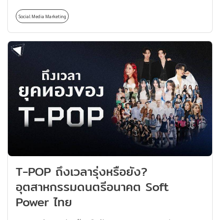
เป็น Spotify บริการสตรีมมิงเพลง ที่แนะนำเพลย์ลิสต์
Social Media Marketing
เฉพาะเรา เช่น Daily Mix โดยมีแต่แนวเพลงที่เราชอบแถม
ยังแนะนำเพลงใหม่ในแนวที่เราอาจจะกำลังตามหาอยู่ได้
อย่างตรงใจอีกด้วย สิ่งเหล่านี้ไม่ใช่เรื่องบังเอิญ แต่เป็น
‘Personalized Marketing’ นั่นเอง ว่าแต่ Personalized
Marketing คืออะไร วันนี้ Thomas Thailand พาไปทำความ
รู้จักกัน Personalized Marketing คืออะไร? Personalized
Marketing คือ การตลาดเฉพาะบุคคลที่เป็นหนึ่งในกลยุทธ์
ทางการตลาดที่มีการนำข้อมูลของลูกค้าที่เป็นกลุ่มเป้าหมาย
เช่น เพศ อายุ พฤติกรรม ความชอบ/สนใจ มาวิเคราะห์เพื่อ
เสิร์ฟสินค้าหรือบริการให้สอดคล้องกับความต้องการและ
ความชื่นชอบเฉพาะบุคคลแต่ละราย แทนที่จะใช้กลยุทธ์หรือ
T-POP ถึงเวลารุ่งหรือยัง?
วิธีการที่เหมือนกันสำหรับลูกค้าทุกคน ทำให้สามารถสร้าง
อุตสาหกรรมดนตรีอนาคต Soft
การเชื่อมต่อและประสบการณ์ที่มีความหมายระหว่างแบรนด์
Power ไทย
และลูกค้าได้มากขึ้น โดยใช้เทคโนโลยีหรือเครื่องมือเข้ามา
ช่วยวิเคราะห์ไปจนถึงทำความเข้าใจพฤติกรรมของกลุ่มเป้า