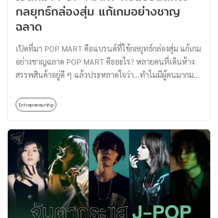
กลยุทธ์กล่องสุ่ม แก้เกมอย่างชาญ
ผ่านมา นอกจากได้รับความนิยมจากแฟนเพลงใน
ฉลาด
ประเทศไทยแล้ว ยังเริ่มเป็นที่รู้จักในระดับสากลผ่าน
แพลตฟอร์มต่าง ๆ เช่น YouTube, TikTok และ Spotify การ
เปิดที่มา POP MART คือแบรนด์ที่ใช้กลยุทธ์กล่องสุ่ม แก้เกม
พัฒนาของ T-POP […]
อย่างชาญฉลาด POP MART คืออะไร? หลายคนที่เดินห้าง
สรรพสินค้าอยู่ดี ๆ แล้วประหลาดใจว่า…ทำไมมีผู้คนมากมาย
มายืนต่อคิวที่หน้าร้านของเล่นหรือของสะสมอย่าง ‘POP
MART’ ซึ่งใครที่สะสม Art Toy อาจจะรู้จักและคุ้นเคยกับ
Entrepreneurship
POP MART ที่เป็นค่ายของเล่นและของสะสมแบบกล่องสุ่ม
กันบ้างแล้ว แต่รู้หรือไม่? ว่าก่อนที่ POP MART จะฮอตฮิตใน
ประเทศไทยได้ขนาดนี้ กว่าจะดังก็เกือบดับมาก่อนเหมือนกัน!
ตามไปเปิดที่มาของค่าย POP MART ไปพร้อมกันเลย POP
MART คืออะไร? POP MART ก่อตั้งขึ้นในปี 2010 โดยคุณ
หวางหนิง (Wang Ning) เริ่มต้นมาจากการเป็นร้านค้าที่
จำหน่ายสินค้าไลฟ์สไตล์ที่เต็มไปด้วยของใช้ ของน่ารัก ๆ
หรือของสะสมของชาววัยรุ่นชาวจีน จนกระทั่งประสบปัญหา