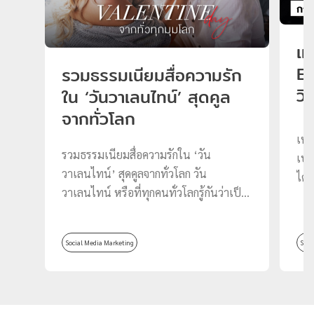
เห
El
รวมธรรมเนียมสื่อความรัก
วิ
ใน ‘วันวาเลนไทน์’ สุดคูล
จากทั่วโลก
เหต
รวมธรรมเนียมสื่อความรักใน ‘วัน
เปล
วาเลนไทน์’ สุดคูลจากทั่วโลก วัน
ได้
วาเลนไทน์ หรือที่ทุกคนทั่วโลกรู้กันว่าเป็น
อิน
วันที่ 14 กุมภาพันธ์ของทุกปี เทศกาลแห่ง
กัน
ความรักที่มักมีการเฉลิมฉลอง แสดงความ
บ้า
Social Media Marketing
Soci
รัก ความห่วงใย และปรารถนาดีต่อบุคคลที่
นี่
เรารัก ไม่ว่าจะเป็น ครอบครัว แฟน เพื่อน
ใช้
หรือใครก็ตามที่เรานั้นมีความรู้สึกพิเศษให้
อินเ
หากพูดถึงวันวาเลนไทน์ ส่วนใหญ่แล้วเรา
ทำค