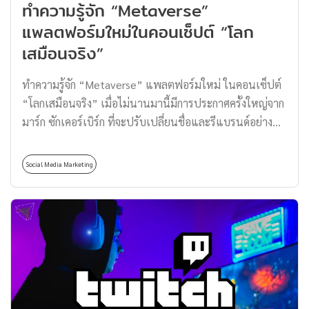
ทำความรู้จัก “Metaverse”
อีกหนึ่งประเทศที่ชื่นชอบ และตื่นเต้นกับวันแห่งความรักนี้
มาก ๆ แต่รู้หรือไม่ว่า วันแห่งความรักของคนเกาหลีนั้นไม่ได้
แพลตฟอร์มใหม่ในคอนเซ็ปต์ “โลก
มีแค่ 14 กุมภาพันธ์แค่วันเดียว เพราะคนเกาหลีจะมีอีเวนต์
เสมือนจริง”
เกี่ยวกับความรักในทุก ๆ วันที่ […]
ทำความรู้จัก “Metaverse” แพลตฟอร์มใหม่ ในคอนเซ็ปต์
“โลกเสมือนจริง” เมื่อไม่นานมานี้มีการประกาศครั้งใหญ่จาก
มาร์ก ซักเคอร์เบิร์ก ที่จะปรับเปลี่ยนชื่อและรีแบรนด์อย่าง
Facebook ให้กลายเป็น Metaverse พร้อมกับฟังก์ชันใหม่ ๆ
ในอนาคต และแพลนการพัฒนาอีกเพียบ ว่าแต่ Metaverse
Social Media Marketing
คืออะไร? วันนี้เราไปทำความรู้จักพร้อมกันเลยครับ ถือว่า
เซอร์ไพรส์และเป็นที่ตื่นตาตื่นใจต่อใครหลาย ๆ คน เพราะ
นี่อาจจะเป็นการก้าวไปอีกขั้นของวงการเทคโนโลยีในรอบ
หลายปี เพราะทาง มาร์ก ซักเคอร์เบิร์ก ผู้ก่อตั้งและเป็น
เจ้าของ Facebook ได้ทำการรีแบรนด์ไปในชื่อของ
Metaverse โดยการปล่อยคลิปออกมาในชื่อ Connect 2021
: Our vision for the Metaverse เพื่อประกาศอย่างเป็น
ทางการ เพราะนี่ไม่ใช่การรีแบรนด์หรือเปลี่ยนชื่อแค่เพียง