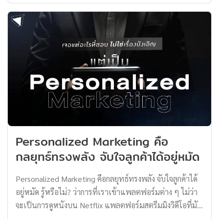
เป็นแบรนด์ไทย ซึ่งขอบอกเลยว่าไม่ใช่เรื่องของมูเตลู หรือ
ความบังเอิญ แต่เป็นกลยุทธ์การตลาดที่เรียกว่า Foreign
Branding แล้วการทำการตลาดเช่นนี้คืออะไร Thomas
Thailand พาไปรู้จักพร้อมกันเลย แบรนด์ไทยใช้กลยุทธ์การ
ตลาด Foreign Branding แบรนด์ที่เราคงจะเคยพบเห็นอยู่
บ่อยครั้ง ไม่ว่าจะเป็น ‘Hatari’ ฮาตาริแบรนด์พัดลมที่อยู่คู่คน
ไทยมาอย่างยาวนานกว่า 30 ปี แม้ชื่อจะดูมีความเป็นญี่ปุ่น
แต่ความจริงแล้วเป็นแบรนด์คนไทย ก่อตั้งโดย คุณจุน วน
วิทย์ ซึ่งปัจจุบันได้ส่งต่อให้ทายาทรุ่นที่ 3 แล้ว ส่วนแบรนด์
‘Moshi Moshi’ โมชิ โมชิ ก็เป็นแบรนด์ของคนไทยสไตล์
Personalized Marketing คือ
ญี่ปุ่นอีกเช่นเดียวกัน เน้นขายสินค้าไลฟ์สไตล์ที่หลากหลาย
กลยุทธ์ทรงพลัง จับใจลูกค้าได้อยู่หมัด
หรือจะเป็นแบรนด์ยาสีฟันอย่าง ‘Dentiste’ เดนทิสเต้ ทั้ง
แพ็กเกจจิงและชื่อทำให้อาจเข้าผิดว่าเป็นแบรนด์ฝรั่งเศส
Personalized Marketing คือกลยุทธ์ทรงพลัง จับใจลูกค้าได้
[…]
อยู่หมัด รู้หรือไม่? ว่าการที่เราเข้าแพลตฟอร์มต่าง ๆ ไม่ว่า
จะเป็นการดูหนังบน Netflix แพลตฟอร์มสตรีมมิงวิดีโอที่มัก
จะแนะนำหนังหรือซีรีส์แต่แนวที่เราชอบดูบ่อย ๆ หรือจะ