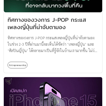
เรื่องการจัดการสต๊อกสินค้าที่ผลิตออกมามากจนเกินไปจนล้น
ตลาด จึงเกิดการแก้เกมด้วยกลยุทธ์การนำของเล่นเหล่านี้มา
ทำเป็น ‘กล่องสุ่ม’ ให้สินค้าถูกจำหน่ายออกไปได้ทั้งตัวที่ฮิต
ทิศทางของวงการ J-POP กระแส
น้อยและฮิตมาก รวมไปถึงการมองหาช่องหาจำหน่ายอื่น ๆ
เพลงญี่ปุ่นที่น่าจับตามอง
เช่น แพลตฟอร์มออนไลน์ และตู้จำหน่ายสินค้าอัตโนมัติ
ทำให้ปัญหาสินค้าล้นคลังค่อย ๆ […]
ทิศทางของวงการ J-POP กระแสเพลงญี่ปุ่นที่น่าจับตามอง
ในช่วง 2-3 ปีที่ผ่านมานี้จะเห็นได้ชัดว่า ‘เพลงญี่ปุ่น’ และ
‘ศิลปินญี่ปุ่น’ ได้กลายมาเป็นที่รู้จักในบ้านเรามากขึ้น ไม่ว่า
จะเป็น Fujii Kaze, LiSA, Kenshi Yonezu, Official HIGE
DANdism และ YOASOBI ส่วนหนึ่งมาจากกระแสตาม Social
Entrepreneurship
Network แต่อีกส่วนที่น่าสนใจคือ ‘เสน่ห์’ ในแบบฉบับของ
เพลงญี่ปุ่นที่หาไม่ได้จากชาติไหน ๆ ซึ่งในบทความนี้
Thomas Thailand จะพาทุกคนไปท่องโลกของอุตสาหกรรม
เพลงญี่ปุ่นกัน เรียกได้ว่าเป็นของดีที่จะทำให้หูเราเคลือบ
ทองได้เลยทีเดียว กระแสสื่อบันเทิงและอุตสาหกรรมเพลง
ญี่ปุ่นในช่วงหลายปีที่ผ่านมา รู้หรือไม่? กระแสบันเทิงญี่ปุ่น