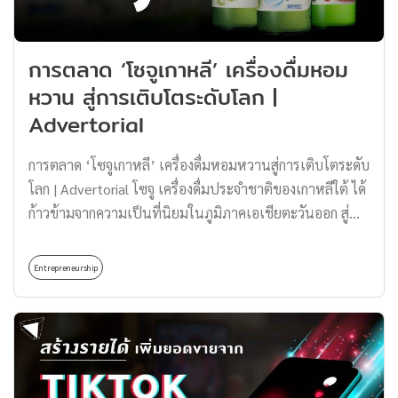
มาร์เก็ตอาหารออร์แกนิกในสหรัฐฯ ซึ่งโด่งดังและสร้างภาพ
จำจากน้ำปั่นราคาสูงถึงแก้วละ $22 แพงกว่าท้องตลาดหลาย
การตลาด ‘โซจูเกาหลี’ เครื่องดื่มหอม
เท่า สร้างเป็นความพิเศษ น่าสนใจด้วยเมนูสุดครีเอต ทำให้
หวาน สู่การเติบโตระดับโลก |
สามารถดึงดูดใจกลุ่มชนชั้นกลางได้ไม่แพ้กลุ่มคนรวยเลย
Advertorial
เมนูยอดฮิตเลยก็คือ Coconut Cloud Smoothie สมูตตี้โทนสี
ฟ้าตัดสีน้ำเงินและสีขาวแยกชั้นกันสวยงาม ขึ้นแท่นหนึ่งใน
การตลาด ‘โซจูเกาหลี’ เครื่องดื่มหอมหวานสู่การเติบโตระดับ
เมนูสมูตตี้ที่ขายดีที่สุด ในประเทศไทยเองก็มีร้าน Plantiful
โลก | Advertorial โซจู เครื่องดื่มประจำชาติของเกาหลีใต้ ได้
ร้านอาหารออร์แกนิกเพื่อสุขภาพ ที่ตั้งสาขาแรกอยู่ที่สุขุมวิท
ก้าวข้ามจากความเป็นที่นิยมในภูมิภาคเอเชียตะวันออก สู่
[…]
การเป็นเครื่องดื่มที่ได้รับความนิยมระดับโลกอย่างรวดเร็วใน
ช่วงหลายปีที่ผ่านมา ความสำเร็จดังกล่าวไม่ได้เกิดขึ้นโดย
Entrepreneurship
บังเอิญ แต่เป็นผลมาจากกลยุทธ์การตลาดที่ชาญฉลาดและ
เข้าใจพฤติกรรมผู้บริโภคยุคใหม่ บทความนี้จะพาทุกคนไป
สำรวจปัจจัยสำคัญที่อยู่เบื้องหลังความสำเร็จของโซจู รวมถึง
เหตุผลว่าทำไมเครื่องดื่มนี้ถึงครองใจคนทั่วโลก ความเป็นมา
ของโซจู เครื่องดื่มครองใจเหล่านักดื่ม โซจู สุราเกาหลีที่มี