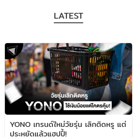
มักจะนึกถึงการมอบของขวัญเพื่อเป็นสื่อ
หน่
LATEST
แทนใจ มีความหมายลึกซึ้ง เช่น ดอก
คือ
กุหลาบ ช็อกโกแลต การ์ดอวยพร ซึ่งจริง ๆ
ดาว
แล้วในแต่ละประเทศนั้นต่างมี
Bus
ขนบธรรมเนียม ประเพณี วัฒนธรรมที่
Elon
แตกต่างกันออกไป ทำให้มีการแสดงความ
ศัก
รักในรูปแบบต่าง ๆ ที่ไม่เหมือนกันในวัน
และ
วาเลนไทน์ วันนี้ทาง Thomas Thailand
ดาว
จะพาไปดูวัฒนธรรมการบอกรักในวัน
อิน
วาเลนไทน์สุดคูลของแต่ละประเทศทั่วทุก
ใด 
มุมโลก ที่บอกเลยว่ามีเอกลักษณ์ และความ
เรา
น่ารักสุด ๆ จะมีประเทศไหนบ้าง ตามมาดู
ต้อ
กันเลยครับ ‘ประเทศเกาหลี’ กับวัน
ในป
วาเลนไทน์ ที่ไม่ได้มีแค่ 14 กุมภาพันธ์
เป็
ประเทศเกาหลีเป็นอีกหนึ่งประเทศที่ชื่น
YONO เทรนด์ใหม่วัยรุ่น เลิกติดหรู แต่
สาย
ชอบ และตื่นเต้นกับวันแห่งความรักนี้มาก
ทำใ
ประหยัดแล้วแฮปปี้!
ๆ แต่รู้หรือไม่ว่า วันแห่งความรักของคน