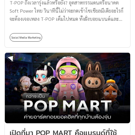
T-POP ถึงเวลารุ่งแล้วหรือยัง? อุตสาหกรรมดนตรีอนาคต
หมาย ซึ่งนอกจากจะเป็นกลยุทธ์ที่จับใจลูกค้าได้แล้ว ยัง
Soft Power ไทย วินาทีนี้ไม่ว่าจะกดเข้าโซเชียลมีเดียอะไรก็
สามารถนำข้อมูลเหล่านี้มาใช้ต่อยอดในการพัฒนาต่อยอด
จะต้องเจอเพลง T-POP เต็มไปหมด ทั้งฝั่งบอยแบนด์และ
สินค้าหรือบริการ รวมถึงการนำเสนอคอนเทนต์และการทำ
เกิร์ลกรุ๊ปมากหน้าหลายตา ไม่ว่าจะเป็น 4EVE, PiXXiE,
โฆษณาให้เข้าถึงกลุ่มเป้าหมายได้อย่างตอบโจทย์มากที่สุดอีก
Pretzelle, VIIS, JustmineNika, ATLAS, Proxie, BUS,
ด้วย นอกจากที่กลยุทธ์ Personalized Marketing คือจิ๊กซอว์
Social Media Marketing
Perses และอีกมากมายเลยทีเดียว รวมไปถึงศิลปินเดี่ยวอีก
ชิ้นสำคัญที่จะทำให้การตลาดสมบูรณ์และเข้าถึงใจของลูกค้า
ด้วย วันนี้ Thomas Thailand พามาจับตาวงการ T-POP ที่
กลุ่มเป้าหมายได้แล้ว […]
กลับมาเป็นที่สนใจในปัจจุบันกันว่าจะเป็นยุคทองของ
อุตสาหกรรมวงการเพลงไทยได้ยาว ๆ หรือแค่ชั่วคราว
เหมือนที่เคยผ่านมา T-POP คืออะไร T-POP หรือ Thai Pop
ยังคงไม่แน่ชัดว่าแท้จริงแล้วนิยามของ T-POP นั้นคือเพลง
ประเภทใด แต่ส่วนใหญ่ที่เราจะได้ยินอย่างคุ้นหูกันก็คงจะ
นึกถึงคำว่า ‘เพลงป๊อปไทย’ ที่มีความหลากหลายและได้รับ
อิทธิพลมาจากดนตรีป๊อปสากลโดยผสมผสานเอกลักษณ์
ความเป็นชาวไทยของเราเข้าไปด้วย เรียกได้ว่าเป็นส่วนหนึ่ง
ของอุตสาหกรรมดนตรีเพลงไทยที่ช่วยผลักดันให้ T-POP
เปิดที่มา POP MART คือแบรนด์ที่ใช้
เติบโตและเป็นที่น่าจับตามองอย่างรวดเร็วในช่วงไม่กี่ปีที่