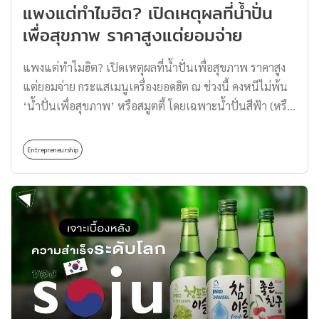
แพงแต่ทำไมฮิต? เปิดเหตุผลที่น้ำปั่น
เพื่อสุขภาพ ราคาสูงแต่ยอมจ่าย
แพงแต่ทำไมฮิต? เปิดเหตุผลที่น้ำปั่นเพื่อสุขภาพ ราคาสูง
แต่ยอมจ่าย กระแสเมนูเครื่องยอดฮิต ณ ช่วงนี้ คงหนีไม่พ้น
‘น้ำปั่นเพื่อสุขภาพ’ หรือสมูตตี้ โดยเฉพาะน้ำปั่นสีฟ้า (หรือ
เป็นที่ไวรัลไปทั่วบ้านทั่วเมืองว่าคือ น้ำปั่นแม่ชม) โดย
ต้นฉบับคือแบรนด์ เอเรวอน (Erewhon) ที่มีราคาเริ่มต้น
Entrepreneurship
ตั้งแต่แก้วละ 700 ไปจนถึง 800 บาทเลยทีเดียว วันนี้
Thomas ชวนมาเปิดเหตุผลว่าทำไมคนถึงยอมจ่ายให้น้ำปั่น
สูงขนาดนี้ พร้อมแนะนำร้านน้ำปั่นเพื่อสุขภาพของบ้านเรา
น้ำปั่นเพื่อสุขภาพ เทรนด์แห่งไลฟ์สไตล์ น้ำปั่นเพื่อสุขภาพ
กลายเป็นมากกว่าเครื่องดื่มธรรมดา แต่สะท้อนถึงการดูแลตัว
เองที่ใส่ใจ ทั้งเรื่องโภชนาการและภาพลักษณ์ การใช้น้ำปั่น
จากวัตถุดิบคุณภาพ เช่น ออร์แกนิก ซูเปอร์ฟู้ด ไปจนถึงเสริม
ด้วยการตลาดแนวพรีเมียม ทำให้ผู้บริโภคพร้อมจ่ายเพื่อให้
ได้รับประสบการณ์ที่หรูหรา ตัวอย่าง ร้าน Erewhon ซูเปอร์