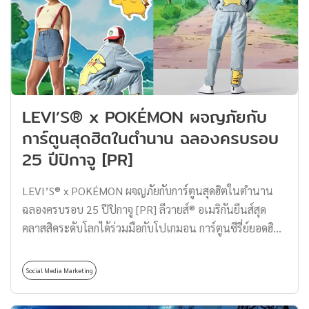
Invite จากคนที่ใช้งานแอปนี้อยู่แล้วจึงจะสามารถเข้าไปใช้
งานได้ และในขณะนี้ยังรองรับเพียงระบบ iOS เท่านั้น
Clubhouse แอปที่มีไอคอนเป็นภาพผู้ชายใส่หมวก หลายคน
อาจสงสัยว่า Icon Logo ที่เป็นรูปชายใส่หมวกผู้นี้ เขาคือ
ใคร? ต้องขอเล่าก่อนครับว่าคอนเซ็ปต์ของ Clubhouse
ต้องการที่จะสร้าง Community ผ่านเสียงพูดคุย และรวบรวม
LEVI’S® x POKÉMON ผจญภัยกับ
ผู้ใช้งานมาตั้งห้องสนทนา เพื่อพูดคุย หรือ Debate ในหัวข้อ
การ์ตูนสุดฮิตในตำนาน ฉลองครบรอบ
ที่เป็นความสนใจเดียวกัน ซึ่งผู้ฟังสามารถยกมือถามได้ตลอด
25 ปีปิกาจู [PR]
โดยผู้คุมห้อง (Moderator) จะเป็นคนอนุญาตให้เราพูดได้
ตามความเหมาะสม ทำให้การออกแบบหน้าตาของแอป
LEVI’S® x POKÉMON ผจญภัยกับการ์ตูนสุดฮิตในตำนาน
Clubhouse จึงเป็นรูปใบหน้าบุคคลที่ไม่ได้มีชื่อเสียงระดับ
ฉลองครบรอบ 25 ปีปิกาจู [PR] ลีวายส์® อเมริกันยีนส์สุด
โลก ซึ่งในขณะนี้ภาพชายใส่หมวก เขาคือ Axel […]
คลาสสิคระดับโลกได้ร่วมมือกับโปเกมอน การ์ตูนซีรี่ย์ยอดฮิต
ตลอดกาลจากญี่ปุ่นเฉลิมฉลองครบรอบ 25 ปีออกคอลเลคชั่น
สุดพิเศษ Levi’s® x Pokémon มาให้แฟน ๆ ของเจ้าปิกาจู
Social Media Marketing
และผองเพื่อนได้ฟินกันแบบสุด ๆ พร้อมพาคุณย้อนถึง
แฟชั่นยุค 90 ที่ทางลีวายส์® ได้ใช้เป็นแรงบันดาลใจในการ