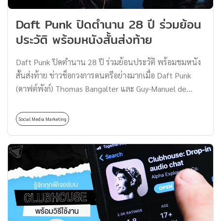
ชักชวนให้คนรุ่นใหม่ผู้ที่จะเป็นกำลังสำคัญในการส่งต่อ
Daft Punk ปิดตำนาน 28 ปี ร่วมย้อน
ข้อความสำคัญสู่รุ่นถัดไป โดยทั้งนี้ลีวายส์® ประเทศไทย ยัง
ประวัติ พร้อมหนังสั้นส่งท้าย
ได้ เปิดตัวกิจกรรม Jeans Go Green “รีไซเคิล ยีนส์ยั่งยืน”
ภายใต้แคมเปญดังกล่าวเพื่อชวนเหล่าแฟนๆ มาต่อชีวิตกาง
Daft Punk ปิดตำนาน 28 ปี ร่วมย้อนประวัติ พร้อมชมหนัง
เกงยีนส์ตัวเก่า สร้างคุณค่าให้กับยีนส์ตัวโปรดให้กลับมามีชีวิต
สั้นส่งท้าย ข่าวช็อกวงการดนตรีอย่างมากเมื่อ Daft Punk
ชีวาอีกครั้ง โดยสามารถร่วมกิจกรรมที่ […]
(ดาฟต์พังก์) Thomas Bangalter และ Guy-Manuel de
Homem-Christo คู่หูนักดนตรีชาวฝรั่งเศสแนว Techno
dance ประกาศยุบวง! หลังร่วมงานด้วยกันมา 28 ปี ซึ่งตลอด
Social Media Marketing
เกือบ 3 ทศวรรษที่ผ่านมา พวกเขาสร้างสรรค์ผลงานต่าง ๆ
ออกมาจนสามารถพูดได้เต็มปากเลยว่าพวกเขานั้นคือ
“ตำนาน” วันนี้เราเลยจะพาแฟนเพลงทุกคนไปย้อนดูการ
เดินทางของ Daft Punk พร้อมชมภาพยนตร์สั้น Epilogue
ส่งท้ายกันครับ ไทม์ไลน์การเดินทางของ Daft Punk Daft
Punk ประกอบด้วยสมาชิกอย่าง Thomas Bangalter (โทมัส
แบงกาลเตอร์) และ Guy-Manuel de Homem-Christo (กีย์