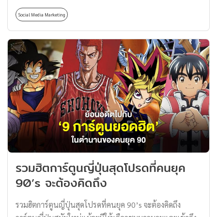
อย่างง่ายดาย แต่เบื้องหลังการประสบความสำเร็จของ Post
Social Media Marketing
Malone ก็ยังมีเรื่องราวอีกหลากหลายแง่มุมที่เรายังไม่เคยรู้
มาก่อน เรามาดูเรื่องราวที่กว่าจะมาเป็น Post Malone ในวัน
นี้กันครับ เปิดประวัติ Post Malone Post Malone (โพสต์
มาโลน) มีชื่อจริงคือ Austin Richard Post (ออสติน ริชาร์ด
โพสต์) หากจะให้พูดโดยรวมล่ะก็เขาเป็นทั้งแร็ปเปอร์, นัก
ร้อง, นักแต่งเพลง และโปรดิวเซอร์เพลง เกิดวันที่ 4
กรกฎาคม 1995 ที่เมืองซีราคิวส์ รัฐนิวยอร์ก สหรัฐอเมริกา
(ซึ่งตรงกับวันชาติสหรัฐอเมริกา) ก่อนที่จะไปเติบโตที่เมือง
เกรปไวน์ รัฐเท็กซัส สหรัฐอเมริกา และเรียนหนังสือที่
Grapevine High School เคยชนะรางวัล “Most […]
รวมฮิตการ์ตูนญี่ปุ่นสุดโปรดที่คนยุค
90’s จะต้องคิดถึง
รวมฮิตการ์ตูนญี่ปุ่นสุดโปรดที่คนยุค 90’s จะต้องคิดถึง