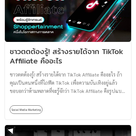
ประวัติความเป็นมาอันยาวนานนับตั้งแต่ยุคโครยอที่ชาว
มองโกลได้เข้ามายึดครองประเทศในเอเชีย ตะวันออกกลาง
และบางส่วนของยุโรปตะวันออก พร้อมทั้งได้นำเทคนิคการก
ลั่นสุราแบบอาระเบียเข้าสู่คาบสมุทรเกาหลี ด้วยการตั้งโรง
กลั่นที่เมืองแคกยอง หรือเมืองแกซองในปัจจุบัน ซึ่งในเวลา
ต่อมาก็ได้มีการขยายอิทธิพลในคาบสมุทรเกาหลีและสร้าง
ชาวตตต้องรู้! สร้างรายได้จาก TikTok
ฐานทัพที่เมืองอันดง ทำให้โซจูแบบอันดงกลายเป็นต้นแบบ
Affiliate คืออะไร
ของโซจูในปัจจุบัน เดิมทีโซจูเกาหลีจะทำจากข้าวและธัญพืช
แต่ในปี 1965 รัฐบาลเกาหลีใต้ได้สั่งห้ามไม่ให้ผลิตโซจูจาก
ชาวตตต้องรู้! สร้างรายได้จาก TikTok Affiliate คืออะไร ถ้า
ข้าว ทำให้มีการใช้วัตถุดิบอื่นแทน เช่น มันเทศและมัน
คุณเป็นคนหนึ่งที่ไถฟีด TikTok เพื่อความบันเทิงอยู่แล้ว
สำปะหลัง ถึงแม้ว่าข้อห้ามนี้จะได้ถูกยกเลิกไปในภายหลัง แต่
ขอบอกว่าห้ามพลาดที่จะรู้จักว่า TikTok Affiliate คือรูปแบบ
ก็ยังคงมีการผลิตโซจูจากวัตถุดิบต่าง ๆ อยู่ และกลายเป็น
การตลาดที่กำลังเติบโตอย่างรวดเร็วในแพลตฟอร์มโซเชีย
เครื่องดื่มที่เป็นที่นิยมไปทั่วโลก เบื้องหลังความสำเร็จของโซ
ลมีเดียยอดนิยมอย่าง TikTok โดยนำเสนอวิธีการทำงานของ
จูในตลาดโลก ‘โซจูเกาหลี’ คือหนึ่งในเครื่องดื่มที่น่าจับตา
Social Media Marketing
การตลาดแบบ Affiliate ผ่าน TikTok ที่ผู้สร้างคอนเทนต์หรือ
มองที่สุดในวงการเครื่องดื่มแอลกอฮอล์ระดับโลก เนื่องด้วย
Influencers สามารถโปรโมตสินค้าและบริการ และรับค่า
กลิ่นหอมหวานและรสชาติอันเป็นเอกลักษณ์ ทำให้โซจูเป็น
คอมมิชชั่นจากยอดขายที่เกิดจากลิงก์ที่แชร์ไว้ได้อีกด้วย ก่อน
ที่นิยมไปทั่วโลก ไม่เพียงแต่ในประเทศเกาหลีใต้เท่านั้น จาก