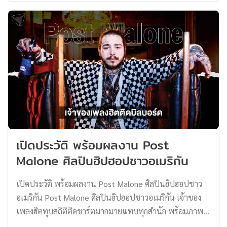
มากมาย จะเป็นอย่างไรนั้น เราตามไปดูประวัติของเขากัน
เลยครับ ประวัติส่วนตัว Ronaldo จุดเริ่มต้นในการเล่น
ฟุตบอล Cristiano Ronaldo คริสเตียโน โรนัลโด มีชื่อเต็มว่า
Cristiano Ronaldo dos Santos Aveiro เกิดวันที่ 5
กุมภาพันธ์ 1985 ส่วนสูง 185 เซนติเมตร (6 ฟุต 1 นิ้ว) เป็น
ลูกชายของนายชูเซ ดีนิช อาไวรู กับนางมาเรีย ดูโลริช อาไวรู
โดย Ronaldo เป็นลูกชายคนเล็กในพี่น้อง 4 คน […]
เปิดประวัติ พร้อมผลงาน Post
Malone ศิลปินฮิปฮอปชาวอเมริกัน
เปิดประวัติ พร้อมผลงาน Post Malone ศิลปินฮิปฮอปชาว
อเมริกัน Post Malone ศิลปินฮิปฮอปชาวอเมริกัน เจ้าของ
เพลงฮิตทุบสถิติติดชาร์ตมากมายแทบทุกสำนัก พร้อมภาพ
ลักษณ์ในแบบฉบับของตัวเองจึงทำให้แฟน ๆ จดจำเขาได้