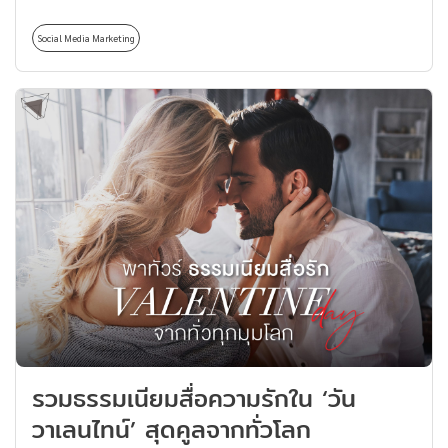
แล้วจะต้องรู้จักพี่เขาและต้องเคยดูพี่เขาแคสเกมมาแล้ว
อย่างแน่นอน ด้วยเสียงที่เป็นคาแรกเตอร์อันโดดเด่นได้โลด
Social Media Marketing
แล่นอยู่บนหน้าจอผ่านผลงานไว้มากมายกว่า 10 ปีแล้วใน
วงการเกม การันตีด้วยยอดซับกว่า 7.67 ล้านคน (อัปเดต ณ
วันที่ 23/02) ซึ่งบอกตรงนี้ได้เลยว่าทุกเกมที่พี่เอก HRK เล่น
นั้นได้สร้างทั้งความสนุก เสียงหัวเราะ รอยยิ้ม กำลังใจ รวมถึง
น้ำตาให้แก่ผู้ชมมาแล้ว แถมพี่เอก HRK เขายังเข้าถึง
บทบาทได้อย่างมีอินเนอร์ในแบบที่เป็นเอกลักษณ์เอามาก ๆ
เกริ่นมาขนาดนี้แล้วใครที่ยังไม่รู้จักพี่เอก HRK ว่าเขาเป็น
ใคร (ไม่ใช่เพลงของ Tilly Birds นะ) คงจะสงสัยแย่เลยล่ะสิว่า
พี่เอก HRK เป็นใคร ทาง Thomas Thailand ได้รวบรวม
ข้อมูลเกี่ยวกับพี่เอก HRK และผลงานที่น่าตามดูมาบอกกัน
แล้ว ไปลุยกันเลย! ประวัติ พี่เอก HRK จุดเริ่มต้นการเป็นสตรี
มเมอร์ พี่เอก HRK […]
รวมธรรมเนียมสื่อความรักใน ‘วัน
วาเลนไทน์’ สุดคูลจากทั่วโลก