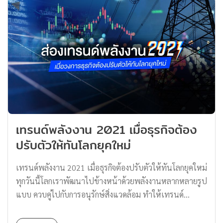
สร้างสรรค์สไตล์ครั้งนี้ และยังได้หยิบคาแรกเตอร์ของเหล่า
ตัวละครมาไว้บนยีนส์ได้อย่างลงตัว ซึ่งในคอลเลคชั่นนี้
ประกอบไปด้วยทรัคเกอร์แจ็คเก็ตสไตล์วินเทจ เดนิมขาตรง
ทรงหลวมรุ่นพิเศษอย่าง Levi’s® 551® Z Authentic
Straight fit สีครามปักลายปิกาจูที่ทำจากนวัตกรรม
Cottonized Hemp สุดยั่งยืน ต่อด้วย Levi’s® Misty Short ที่
ได้ต้นแบบมาจาก คาสึมิ นางเอกของเรื่อง นอกจากนี้ยังมีเสื้อ
ยืด ฮู้ดดี้ สเวตเตอร์ และแอคเซสเซอรี่สุดเก๋ที่มีทั้งหมวก
กระเป๋าที่ทางลีวายส์® ได้สร้างสรรค์มาเพื่อเหล่าแฟน ๆ โดย
เทรนด์พลังงาน 2021 เมื่อธุรกิจต้อง
เฉพาะ เมื่อพูดถึงการ์ตูนซีรี่ย์ในยุค 90 เป็นไปไม่ได้ที่ทุกคน
ปรับตัวให้ทันโลกยุคใหม่
จะไม่รู้จักโปเกมอน การ์ตูนยอดฮิตระดับโลกที่มีเรื่องราวการ
ผจญภัยของเหล่าผองเพื่อนอย่างซาโตชิ […]
เทรนด์พลังงาน 2021 เมื่อธุรกิจต้องปรับตัวให้ทันโลกยุคใหม่
ทุกวันนี้โลกเราพัฒนาไปข้างหน้าด้วยพลังงานหลากหลายรูป
แบบ ควบคู่ไปกับการอนุรักษ์สิ่งแวดล้อม ทำให้เทรนด์
พลังงาน 2021 นี้ เน้นไปที่ความยั่งยืน และทำร้ายโลกให้
น้อยที่สุด วันนี้ Thomas ชวนมาอัปเดตเทรนด์พลังงาน