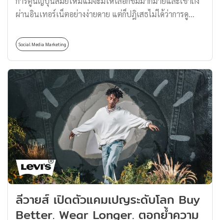
การ์ตูนญี่ปุ่นสมัยใหม่แม้จะมีให้เลือกชมมากมายและเข้าถึง
ผ่านอินเทอร์เน็ตอย่างง่ายดาย แต่ก็ปฎิเสธไม่ได้ว่าการดู
การ์ตูนผ่านทีวีที่ฉายเป็นเวลานั้นก็แอบทำให้เราคิดถึง
โมเมนต์ในอดีตเหมือนกัน วันนี้เราจะพาทุกคนย้อนเวลาไปดู
Social Media Marketing
การ์ตูนญี่ปุ่นยอดฮิตในตำนานที่เคยฉายผ่านหน้าจอกันครับ
การ์ตูนญี่ปุ่น เรื่อง อิคคิวซัง เณรน้อยเจ้าปัญญา อิคคิวซัง
การ์ตูนญี่ปุ่นที่โด่งดังมาก ๆ เมื่อ 20 ปีก่อน แค่เราได้ยินเสียง
เพลงก็รู้แล้วว่าคือเรื่องนี้ ซึ่งความจริงแล้วอิคคิวซังไม่ได้เป็น
เพียงการ์ตูนญี่ปุ่นเท่านั้น แต่ยังมีอยู่จริงในประวัติศาสตร์อีก
ด้วย ซึ่งเรื่องราวในการ์ตูนเป็นเรื่องของเณรน้อยเจ้าปัญญา
ลูกชายของจักรพรรดิ์ที่ต้องแยกจากแม่ และไปบวชอยู่ที่วัดอง
โคคุจิ โดยเรียนรู้วัฒนธรรม ภาษา เขียนกวี ศิลปะ รวมถึง
วรรณกรรมด้วย เชื่อว่าภาพจำของทุกคนที่เคยดูการ์ตูนญี่ปุ่น
เรื่องนี้ก็คงเป็นตอนที่อิคคิวใช้หมอง นั่งสมาธิ นอกจากดูสนุก
เพลิน ๆ แล้วยังได้ข้อคิดที่ดีอีกด้วย การ์ตูนญี่ปุ่น เรื่อง นินจา
ลีวายส์ เปิดตัวแคมเปญระดับโลก Buy
ฮาโตริ เป็นการ์ตูนญี่ปุ่นที่เขียนโดย Fujio Fujiko คนเดียวกับ
Better. Wear Longer. ตอกย้ำความ
ที่เขียนโดราเอมอน ได้แรงบันดาลใจมาจากนินจาตระกูลฮัต