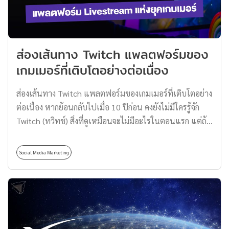
อย่างเดียว แต่ทาง มาร์ก ซักเคอร์เบิร์ก ยังได้กล่าวว่าจะผลัก
ดันโครงการนี้ภายใต้คอนเซ็ปต์จักรวาลโลกเสมือนจริงที่จะ
ปรับเปลี่ยนโลกโซเชียลไปในทิศทางใหม่ภายใน 10 ปีข้าง
ส่องเส้นทาง Twitch แพลตฟอร์มของ
หน้านี้ Metaverse คืออะไร? Metaverse คือ โลกเสมือนจริง
เกมเมอร์ที่เติบโตอย่างต่อเนื่อง
โดยการใช้ Interface ใหม่ในการสร้างปฏิสัมพันธ์กับผู้คนใน
โลกดิจิทัล […]
ส่องเส้นทาง Twitch แพลตฟอร์มของเกมเมอร์ที่เติบโตอย่าง
ต่อเนื่อง หากย้อนกลับไปเมื่อ 10 ปีก่อน คงยังไม่มีใครรู้จัก
Twitch (ทวิทช์) สิ่งที่ดูเหมือนจะไม่มีอะไรในตอนแรก แต่ถ้า
เราพูดถึง Twitch ในวันนี้ ใครที่เป็นสายเกมเมอร์ หรือสตรีม
เมอร์คงร้อง อ๋อ! กันหมดแล้วอย่างแน่นอน เพราะพื้นที่แห่ง
Social Media Marketing
นี้เรียกได้ว่าเป็นคอมมูนิตี้ของคนเล่นเกมเลยก็ว่าได้ ใช่แล้ว
ครับวันนี้เราจะพาไปรู้จักแพลตฟอร์ม Twitch กันว่าทำไม
จากจุดเริ่มต้นที่ดูไม่มีอะไร แต่ปัจจุบันกลายเป็นแพลตฟอร์ม
Livestream ที่ใหญ่ที่สุดบนอินเทอร์เน็ตไปแล้ว สตรีมเกม
ต้องนึกถึง Twitch (ทวิทช์) Twitch (ทวิทช์) แพลตฟอร์ม