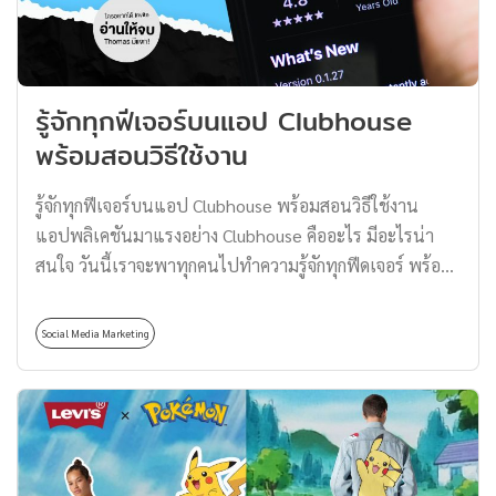
มานูเอล เดอ โฮเมม–คริสโต) […]
รู้จักทุกฟีเจอร์บนแอป Clubhouse
พร้อมสอนวิธีใช้งาน
รู้จักทุกฟีเจอร์บนแอป Clubhouse พร้อมสอนวิธีใช้งาน
แอปพลิเคชันมาแรงอย่าง Clubhouse คืออะไร มีอะไรน่า
สนใจ วันนี้เราจะพาทุกคนไปทำความรู้จักทุกฟีดเจอร์ พร้อม
สอนวิธีการใช้งานอย่างละเอียดตั้งแต่เริ่มสมัครเลยครับ
พร้อมแล้วไปดูเลย Clubhouse คืออะไร? Clubhouse เป็น
Social Media Marketing
แอปพลิเคชันรูปแบบ Drop-in audio chat ที่เน้นบท
สนทนา แลกเปลี่ยนความคิดเห็นกันผ่านรูปแบบเสียงเท่านั้น
ไม่มีภาพและไม่มีข้อความ เป็นเสียงการพูดคุยกันแบบสด ๆ
ไม่สามารถฟังย้อนหลังได้ ซึ่งแต่ละห้องสนทนาก็มีห้วข้อ
หลากหลายตามความสนใจจากผู้ใช้งานทั่วโลกที่ได้รับการ