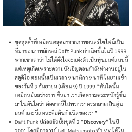
ชุดสุดล้ำที่เหมือนหลุดมาจากภาพยนตร์ไซไฟนี้เป็น
ที่มาของภาพลักษณ์ Daft Punk กำเนิดขึ้นในปี 1999
พวกเขาเล่าว่า ไม่ได้ตั้งใจจะแต่งตัวเป็นหุ่นยนต์แบบนี้
แต่เหตุเกิดเพราะความบังเอิญตอนกำลังทำงานอยู่ใน
สตูดิโอ ตอนนั้นเป็นเวลา 9 นาฬิกา 9 นาที ในยามเช้า
ของวันที่ 9 กันยายน (เดือน 9) ปี 1999 “ทันใดนั้น
เหมือนมันสว่างวาบขึ้นมา เราเกิดความตระหนักรู้ขึ้น
มาในทันใดว่า ต่อจากนี้ไปพวกเราควรกลายเป็นหุ่น
ยนต์ และนี่แหละคือต้นกำเนิดของเรา”
Daft Punk ปล่อยอัลบั้มชุดที่ 2
“Discovery”
ในปี
2001 โดยมีอาจารย์ Leiji Matsumoto ทำ MV ให้ใน