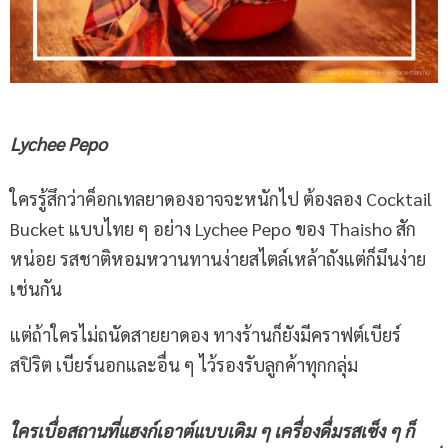
Lychee Pepo
ใครรู้สึกว่าค็อกเทลยาดองอาจจะหนักไป ต้องลอง Cocktail
Bucket แบบไทย ๆ อย่าง Lychee Pepo ของ Thaisho สัก
หน่อย รสชาติหอมหวานทานง่ายสไตล์เหล้าถังแต่ก็มึนง่าย
เช่นกัน
แต่ถ้าใครไม่ถนัดสายยาดอง ทางร้านก็ยังมีคราฟต์เบียร์
สปิริต เบียร์นอกและอื่น ๆ ไว้รองรับลูกค้าทุกกลุ่ม
ใครเบื่อสถานที่แฮงก์เอาต์แบบเดิม ๆ เครื่องดื่มรสเซ็ง ๆ ก็