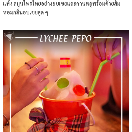
แห้ง สมุนไพรไทยอย่างอบเชยและกานพลูพร้อมด้วยส้ม
หอมกลิ่นอบเชยสุด ๆ