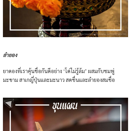
ลำยอง
ยาดองที่เราคุ้นชื่อกันดีอย่าง ‘โด่ไม่รู้ล้ม’ ผสมกับชมพู่
มะขาม สาเกญี่ปุ่นและมะนาว สดชื่นและลำยองสมชื่อ