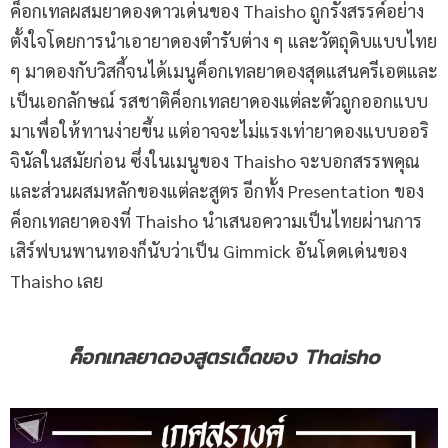
ค็อกเทลผสมยาดองดาวเด่นของ Thaisho ถูกรังสรรค์อย่าง
ตั้งใจโดยการนำเอายาดองตำรับต่าง ๆ และวัตถุดิบแบบไทย
ๆ มาดองกับวิสกี้จนได้เมนูค็อกเทลยาดองสุดแสนครีเอตและ
เป็นเอกลักษณ์ รสชาติค็อกเทลยาดองแต่ละตัวถูกออกแบบ
มาเพื่อให้ทานง่ายขึ้น แต่อาจจะไม่แรงเท่ายาดองแบบออริ
จินัลในสมัยก่อน ซึ่งในเมนูของ Thaisho จะบอกสรรพคุณ
และส่วนผสมหลักของแต่ละสูตร อีกทั้ง Presentation ของ
ค็อกเทลยาดองที่ Thaisho นำเสนอความเป็นไทยผ่านการ
เสิร์ฟบนพานทองก็นับว่าเป็น Gimmick อันโดดเด่นของ
Thaisho เลย
ค็อกเทลยาดองสูตรเด็ดของ Thaisho