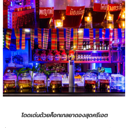
โดดเด่นด้วยค็อกเทลยาดองสุดครีเอต