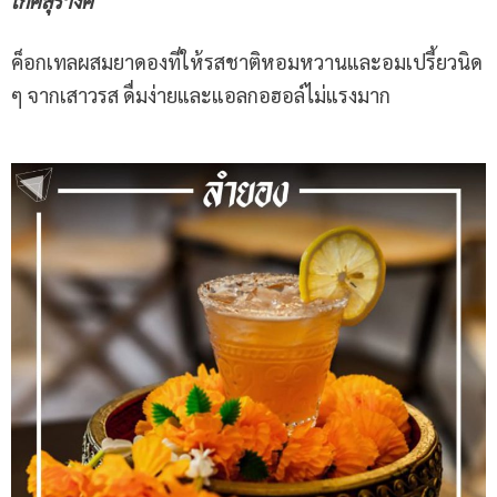
เกศสุรางค์
ค็อกเทลผสมยาดองที่ให้รสชาติหอมหวานและอมเปรี้ยวนิด
ๆ จากเสาวรส ดื่มง่ายและแอลกอฮอล์ไม่แรงมาก