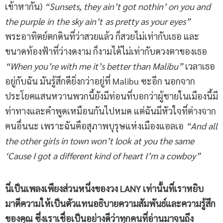
เข้าหากัน)
“Sunsets, they ain’t got nothin’ on you and
the purple
in
the sky ain’t
as pretty as your eyes”
พระอาทิตย์ตกดินที่ว่าสวยแล้ว ก็สวยไม่เท่ากับเธอ และ
ขนาดท้องฟ้าที่ว่างดงาม ก็งามได้ไม่เท่ากับดวงตาของเธอ
“When you’re with me it’s better than Malibu”
เวลาเธอ
อยู่กับฉัน มันรู้สึกดียิ่งกว่าอยู่ที่ Malibu ซะอีก นอกจาก
ประโยคแสนหวานพวกนี้ยังมีท่อนที่บอกว่าผู้ชายในเมืองนี้มี
ท่าทางและคำพูดเหมือนกันไปหมด แต่ฉันมีหัวใจที่ต่างจาก
คนอื่นนะ เพราะฉันคือสุภาพบุรุษแห่งเมืองแอลเอ
“And all
the other girls in town won’t look at you the same
‘Cause I got a different kind of heart I’m a cowboy”
นี่เป็นเพลงเพียงส่วนหนึ่งของวง LANY เท่านั้นที่เราหยิบ
มาตีความให้เป็นตัวแทนอธิบายความสัมพันธ์และความรู้สึก
ของคุณ ซึ่งเราเชื่อเป็นอย่างดีว่าทุกคนที่อ่านมาจนถึง