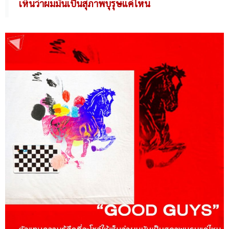
เห็นว่าผมมันเป็นสุภาพบุรุษแค่ไหน