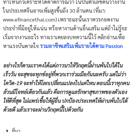
ทำให้นักวิเคราะห์ได้คาดการณ์ว่า ในปีนี้ตัวเลขคนว่างงาน
ในประเทศจีนอาจเพิ่มสูงขึ้นถึง 30 ล้านคน (
ที่มา:
www.efinancethai.com
) เพราะฉะนั้นเราควรกอดงาน
ประจำที่มีอยู่ให้แน่น หรือหางานด้านอื่นเสริม แต่ถ้าไม่รู้จะ
เริ่มจากงานอะไร ทางเราเคยลงบทความนี้ไว้ คลิกอ่านเพื่อ
หาแรงบันดาลใจ
รวมอาชีพเสริมเพิ่มรายได้ตาม Passion
อย่างไรก็ตามเราคงได้แต่ภาวนาให้วิกฤตนี้ผ่านพ้นไปได้ใน
เร็ววัน จะสุขจะทุกข์อยู่ที่พวกเราร่วมมือกันนะครับ แต่ไม่ว่า
โควิด-19
จะทำให้โลกเปลี่ยนแปลงไปแค่ไหน ตอนนี้เราทุกคน
ล้วนมีโจทย์เดียวกันแล้ว คือการดูแลรักษาสุขภาพของตัวเอง
ให้ดีที่สุด ไม่แพร่เชื้อให้ผู้อื่น ปกป้องประเทศให้ผ่านพ้นไปได้
ด้วยดี แล้วเราจะผ่านวิกฤตนี้ไปด้วยกัน
ที่มา