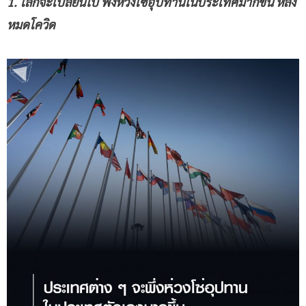
1. โลกจะเปลี่ยนไป พึ่งห่วงโซ่อุปทานในประเทศมากขึ้น หลัง
หมดโควิด