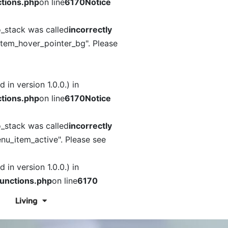
tions.php
on line
6170
Notice
o_stack was called
incorrectly
item_hover_pointer_bg". Please
in version 1.0.0.) in
tions.php
on line
6170
Notice
o_stack was called
incorrectly
nu_item_active". Please see
in version 1.0.0.) in
unctions.php
on line
6170
Living