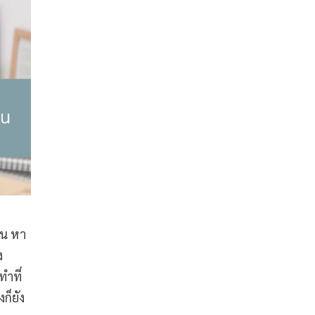
อน หา
ง
ทำที่
ก็ยัง