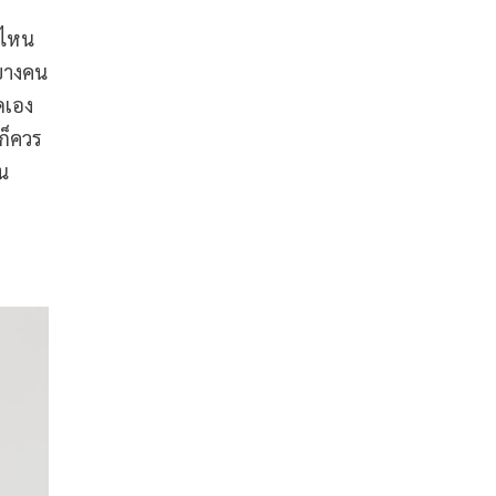
นไหน
 บางคน
ดเอง
ก็ควร
ัน