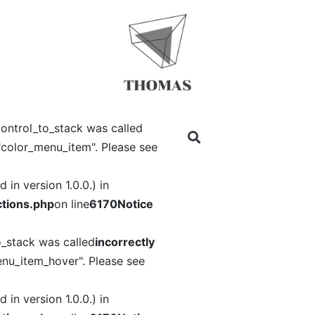
ontrol_to_stack was called
"color_menu_item". Please see
in version 1.0.0.) in
tions.php
on line
6170
Notice
o_stack was called
incorrectly
nu_item_hover". Please see
in version 1.0.0.) in