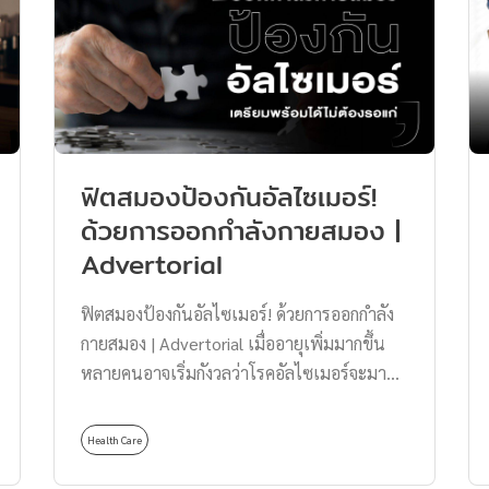
คนเลยทีเดียว ถึงแม้เจ้าตัว DAVIDOFF Cool
Water จะผลิตมานานแล้ว แต่บอกได้คำเดียวว่า
กลิ่นติดทนใช้ได้ เป็นกลิ่นคลาสสิกที่สาว ๆ ชอบ
เอามาก ๆ […]
ฟิตสมองป้องกันอัลไซเมอร์!
ด้วยการออกกำลังกายสมอง |
Advertorial
ฟิตสมองป้องกันอัลไซเมอร์! ด้วยการออกกำลัง
กายสมอง | Advertorial เมื่ออายุเพิ่มมากขึ้น
หลายคนอาจเริ่มกังวลว่าโรคอัลไซเมอร์จะมา
เยือน เพราะเป็นโรคทางด้านสมองที่กระทบต่อ
การใช้ชีวิตประจำวันเป็นอย่างมาก แต่รู้หรือไม่
Health Care
ว่าเราสามารถลดความเสี่ยงของอัลไซเมอร์ได้