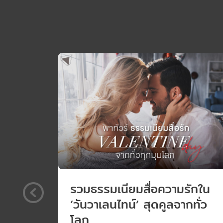
“เสื้อนักวิ่งมีรู” “เสื้อวิ่งที่มีทั้งดีไซน์เท่และฟ
แค่เน้นแฟชันหรือความเท่ แต่ทุกดีไซน์ผ่าน
Engineering การผสมผสานระหว่าง “แฟชั่น” แล
พิถีพิถันตั้งแต่การเลือกผ้าที่มีเกรดระดับ Luxur
จนถึงการวางตำแหน่งตะเข็บเพื่อลดการเสียดสีขณ
แบรนด์นี้ “ไม่มีป้ายแท็ก” เพราะแม้เพียงเส้นด้
รวมธรรมเนียมสื่อความรักใน
‘วันวาเลนไทน์’ สุดคูลจากทั่ว
โลก