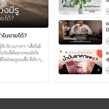
ช
H
แ
D
ทำไมขายได้?
H
ัก กับ SATISFY “เสื้อวิ่งมี
แ
ังเป็นที่ต้องการของนักวิ่ง
ส
น์ของรูบนเสื้อ ที่จริง ๆ
ไอเทมใน Community นักวิ่ง
E
ISFY ก่อตั้งในปี 2015 โดย
อร์ที่คลุกคลีอยู่กับงาน
ารวิ่ง ทำให้เขาสนใจใน
าดส่วนมาก มักมีดีไซน์และ
ดสินใจทำแบรนด์เสื้อวิ่งขึ้น
มเท่ของดีไซน์ จึงเกิดมาเป็น