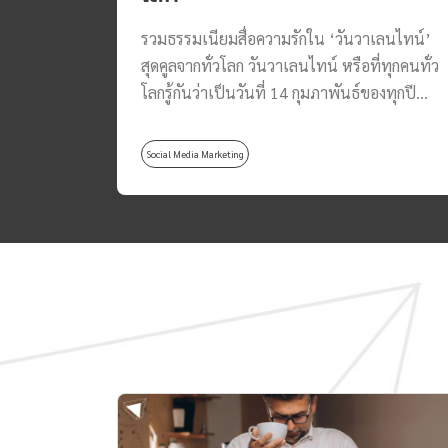
รวมธรรมเนียมสื่อความรักใน ‘วันวาเลนไทน์’
สุดคูลจากทั่วโลก วันวาเลนไทน์ หรือที่ทุกคนทั่ว
โลกรู้กันว่าเป็นวันที่ 14 กุมภาพันธ์ของทุกปี
เทศกาลแห่งความรักที่มักมีการเฉลิมฉลอง
แสดงความรัก ความห่วงใย และปรารถนาดีต่อ
Social Media Marketing
บุคคลที่เรารัก ไม่ว่าจะเป็น ครอบครัว แฟน
เพื่อน หรือใครก็ตามที่เรานั้นมีความรู้สึกพิเศษ
ให้ หากพูดถึงวันวาเลนไทน์ ส่วนใหญ่แล้วเรา
มักจะนึกถึงการมอบของขวัญเพื่อเป็นสื่อแทนใจ
มีความหมายลึกซึ้ง เช่น ดอกกุหลาบ ช็อกโกแลต
การ์ดอวยพร ซึ่งจริง ๆ แล้วในแต่ละประเทศนั้น
ต่างมีขนบธรรมเนียม ประเพณี วัฒนธรรมที่
แตกต่างกันออกไป ทำให้มีการแสดงความรักใน
รูปแบบต่าง ๆ ที่ไม่เหมือนกันในวันวาเลนไทน์
วันนี้ทาง Thomas Thailand จะพาไปดู
วัฒนธรรมการบอกรักในวันวาเลนไทน์สุดคูล