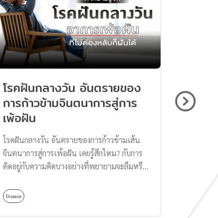
บาริ) เป็
ในแนวของ Mockumentary (การเล่าเรื่องคล้าย
ประเทศญี่
แนว Documentary แต่ต่างกันที่เนื้อเรื่องจะถูก
ชิบาริมา 
แต่งขึ้นมา) ทำให้บรรยากาศ การเล่าเรื่องที่
สนองอารม
หยิบยกขึ้นมาเข้าถึงคนดูได้ง่ายมาก ๆ อีกทั้ง
ในรูปแบบ
อย่างที่กล่าวไปข้างต้น ถ้ายิ่งเป็นคนไทยที่ดู
เพื่อสร้า
ภาพยนตร์เรื่องนี้แล้วนั้นจะอินเอามาก ๆ ด้วย
งานศิลปะชิ
โรคฝันกลางวัน อันตรายของ
ปัญหา
วัฒนธรรม ความเชื่อ รวมทั้งสภาพแวดล้อมที่
สำหรับกา
การก้าวข้ามจินตนาการสู่การ
เรื่องก
ใกล้ตัว เรียกได้ว่าเหมือนหลุดไปอยู่ในหนังเรื่อง
อย่างเดี
เพ้อฝัน
Adver
นี้จริง ๆ ซึ่งทาง […]
มัดเชือก
ประณีต ด้
โรคฝันกลางวัน อันตรายของการก้าวข้ามเส้น
ชวนดูปัญห
การไขว้ขอ
จินตนาการสู่การเพ้อฝัน เคยรู้สึกไหม? กับการ
ในยุคดิจิ
มีการมัดท
ติดอยู่กับความคิดบางอย่างที่พยายามจะลืมหรือ
เข้ามามี
อาจยังเข้
สลัดออกจากหัวเท่าไหร่ก็ทำไม่ได้ จนทำให้
ผู้คนอย่า
อย่างนึง
ความคิดนั้นเริ่มแทรกซึมเข้าสู่ชีวิตประจำวัน
การทำงาน
[…]
Disease
Health Care
และแยกออกจากความเป็นจริงไม่ได้ นี่อาจเป็น
ดูเหมือน