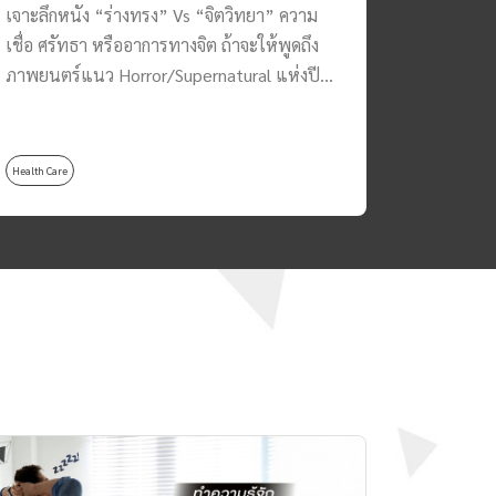
เจาะลึกหนัง “ร่างทรง” Vs “จิตวิทยา” ความ
“Shibari 
เชื่อ ศรัทธา หรืออาการทางจิต ถ้าจะให้พูดถึง
วัฒนธรรม แ
ภาพยนตร์แนว Horror/Supernatural แห่งปี
ดาราหนังผ
2021 ที่มาแรงมาก ๆ ในประเทศไทย รวมทั้ง
ต้องเคยช
ต่างประเทศก็คงจะหนีไม่พ้นภาพยนตร์เรื่อง
ญี่ปุ่นกั
‘ร่างทรง’ อย่างแน่นอน ซึ่งเป็นภาพยนตร์ที่มี
บางฉากในห
Health Care
Health Care
กระแสตอบรับดีเป็นอย่างมาก ภาพยนตร์เรื่อง
พันธนากา
‘ร่างทรง’ ขึ้นแท่นเข้าชิงรางวัล Oscar อีกด้วย
แมนติก บร
โดยเรื่องนี้เป็นความภาคภูมิใจของวงการ
ไม่ว่า…กา
ภาพยนตร์ไทยที่กำกับโดย คุณโต้ง บรรจง และ
การกระทำท
ยังรวมทั้ง นา – ฮงจิน โปรดิวเซอร์ชื่อดังจาก
พันธนาการ
ประเทศเกาหลีที่มาร่วมกันรังสรรค์ภาพยนตร์
ชอบพฤติ
เรื่องนี้ออกมาได้อย่างลงตัว สร้างความหลอนได้
มัดเชือกอ
อย่างเข้มข้น จนคอหนังผีต้องร้องเป็นเสียง
นี้มีชื่อ
เดียวกันว่าน่ากลัวสุด ๆ ยิ่งคอหนังผีชาวไทยยิ่ง
“Shibari 
อินไปกับบรรยากาศ วัฒนธรรม ที่คุ้นเคยและ
ประเทศญี่
พบเห็นกันได้อยู่บ่อยครั้ง ‘ร่างทรง’ เดินเรื่องไป