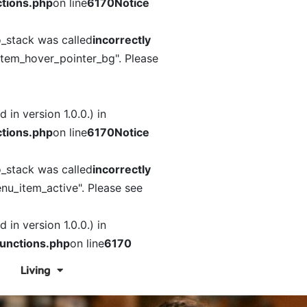
tions.php
on line
6170
Notice
o_stack was called
incorrectly
item_hover_pointer_bg". Please
in version 1.0.0.) in
tions.php
on line
6170
Notice
o_stack was called
incorrectly
nu_item_active". Please see
in version 1.0.0.) in
unctions.php
on line
6170
Living