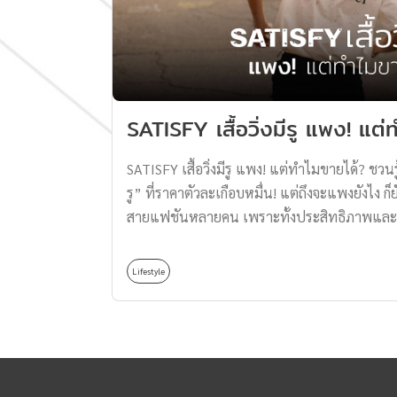
SATISFY เสื้อวิ่งมีรู แพง! แต่
SATISFY เสื้อวิ่งมีรู แพง! แต่ทำไมขายได้? ชวนรู้จ
รู” ที่ราคาตัวละเกือบหมื่น! แต่ถึงจะแพงยังไง ก็ย
สายแฟชันหลายคน เพราะทั้งประสิทธิภาพและดีไซ
แล้วมันไม่ธรรมดา จนปัจจุบันกลายมาเป็นหนึ่ง
ที่มีไลฟ์สไตล์ที่แตกต่างและสุดไฮป์ แบรนด์ SAT
Lifestyle
“Brice Partouche” ชาวฝรั่งเศส เป็นอดีตดีไซน์เน
Streetware แต่เมื่อความสนใจของเขาไปอยู่ที่ก
ดีไซน์ของเสื้อผ้าวิ่ง เพราะเสื้อผ้าวิ่งในท้องตล
ฟังก์ชันเหมือนกันทุกอย่าง ทำให้เขาจุดประกายตั
มา ที่ต้องได้ทั้งประสิทธิภาพของฟังก์ชันและควา