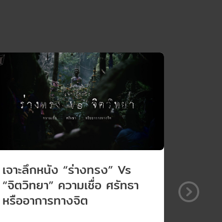
เจาะลึกหนัง “ร่างทรง” Vs
“Shiba
“จิตวิทยา” ความเชื่อ ศรัทธา
เชือก
หรืออาการทางจิต
เซ็กซ์