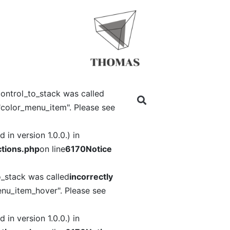
ontrol_to_stack was called
"color_menu_item". Please see
in version 1.0.0.) in
tions.php
on line
6170
Notice
o_stack was called
incorrectly
nu_item_hover". Please see
in version 1.0.0.) in