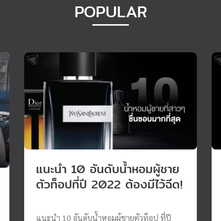
POPULAR
ังก์ชันระดับโปร” SATISFY ไม่ได้
กระบวนการคิดแบบ Garment
ะ “วิศวกรรมการผลิต” ที่
y Material การตัดเย็บ ไป
ะวิ่ง เสื้อและกางเกงของ
ายหรือป้ายเล็ก ๆ […]
แนะนำ 10 อันดับน้ำหอมผู้ชาย
ตัวท็อปที่ปี 2022 ต้องมีไว้ฉีด!
แนะนำ 10 อันดับน้ำหอมผู้ชายตัวท็อป ที่ปี