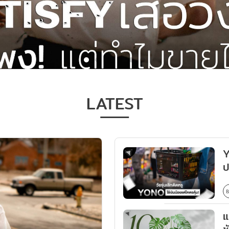
LATEST
อะไร?
Y
ป
B
แ