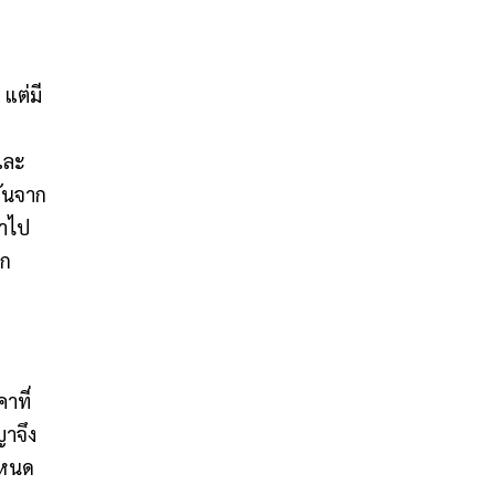
แต่มี
และ
กันจาก
นำไป
าก
าที่
ญาจึง
กำหนด