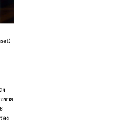
sset)
ลง
ื้อขาย
ละ
บรอง