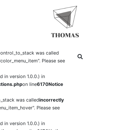
ontrol_to_stack was called
"color_menu_item". Please see
in version 1.0.0.) in
tions.php
on line
6170
Notice
o_stack was called
incorrectly
nu_item_hover". Please see
in version 1.0.0.) in