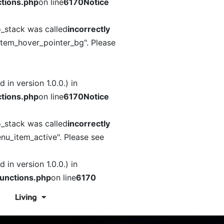
tions.php
on line
6170
Notice
o_stack was called
incorrectly
item_hover_pointer_bg". Please
in version 1.0.0.) in
tions.php
on line
6170
Notice
o_stack was called
incorrectly
nu_item_active". Please see
in version 1.0.0.) in
unctions.php
on line
6170
Living