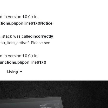
in version 1.0.0.) in
tions.php
on line
6170
Notice
o_stack was called
incorrectly
nu_item_active". Please see
in version 1.0.0.) in
unctions.php
on line
6170
Living