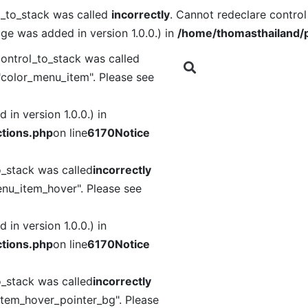
l_to_stack was called
incorrectly
. Cannot redeclare contro
ge was added in version 1.0.0.) in
/home/thomasthailand/p
ontrol_to_stack was called
"color_menu_item". Please see
in version 1.0.0.) in
tions.php
on line
6170
Notice
o_stack was called
incorrectly
nu_item_hover". Please see
in version 1.0.0.) in
tions.php
on line
6170
Notice
o_stack was called
incorrectly
item_hover_pointer_bg". Please