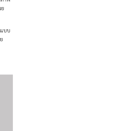
วย
p แบบ
าย