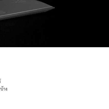
้
บ้าง