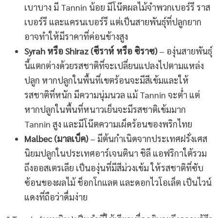
เบาบาง มี Tannin น้อย มีโน๊ตผลไม้จำพวกเบอร์รี ราส
เบอร์รี และแครนเบอร์รี แต่เป็นสายพันธุ์ที่ปลูกยาก
อาจทำให้มีราคาที่ค่อนข้างสูง
Syrah หรือ Shiraz (ซีราห์ หรือ ซิราซ)
– องุ่นสายพันธุ์
นี้แตกต่างด้วยรสชาติที่จะเปลี่ยนแปลงไปตามแหล่ง
ปลูก หากปลูกในพื้นที่เขตร้อนจะมีสีเข้มและให้
รสชาติที่หนัก มีความนุ่มนวล แม้ Tannin จะต่ำ แต่
หากปลูกในพื้นที่หนาวเย็นจะมีรสชาติเข้มมาก
Tannin สูง และมีโน๊ตความเผ็ดร้อนของพริกไทย
Malbec (มาลเบ็ค)
– มีต้นกำเนิดจากประเทศฝรั่งเศส
นิยมปลูกในประเทศอาร์เจนตินา ชิลี แอฟริกาใต้รวม
ถึงออสเตรเลีย เป็นองุ่นที่มีสีม่วงเข้ม ให้รสชาติที่ซับ
ซ้อนของผลไม้ ช็อกโกแลต และดอกไวโอเล็ต เป็นไวน์
แดงที่ถือว่าดื่มง่าย