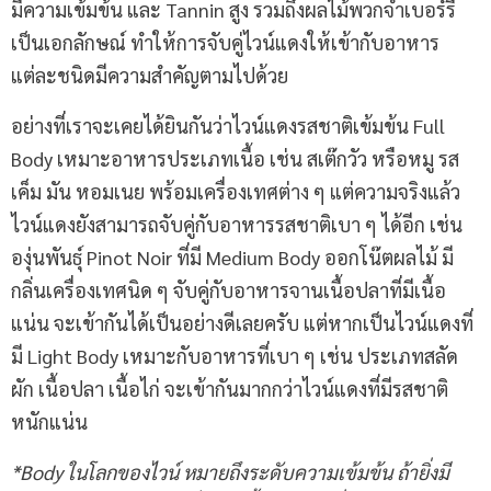
มีความเข้มข้น และ Tannin สูง รวมถึงผลไม้พวกจำเบอร์รี
เป็นเอกลักษณ์ ทำให้การจับคู่ไวน์แดงให้เข้ากับอาหาร
แต่ละชนิดมีความสำคัญตามไปด้วย
อย่างที่เราจะเคยได้ยินกันว่าไวน์แดงรสชาติเข้มข้น Full
Body เหมาะอาหารประเภทเนื้อ เช่น สเต๊กวัว หรือหมู รส
เค็ม มัน หอมเนย พร้อมเครื่องเทศต่าง ๆ แต่ความจริงแล้ว
ไวน์แดงยังสามารถจับคู่กับอาหารรสชาติเบา ๆ ได้อีก เช่น
องุ่นพันธุ์ Pinot Noir ที่มี Medium Body ออกโน๊ตผลไม้ มี
กลิ่นเครื่องเทศนิด ๆ จับคู่กับอาหารจานเนื้อปลาที่มีเนื้อ
แน่น จะเข้ากันได้เป็นอย่างดีเลยครับ แต่หากเป็นไวน์แดงที่
มี Light Body เหมาะกับอาหารที่เบา ๆ เช่น ประเภทสลัด
ผัก เนื้อปลา เนื้อไก่ จะเข้ากันมากกว่าไวน์แดงที่มีรสชาติ
หนักแน่น
*Body ในโลกของไวน์ หมายถึงระดับความเข้มข้น ถ้ายิ่งมี