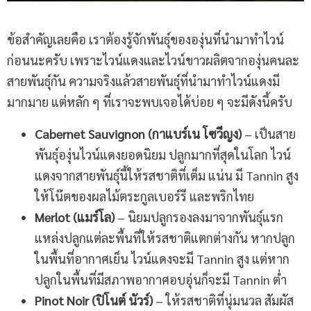
ข้อสำคัญเลยคือ เราต้องรู้จักพันธุ์ขององุ่นที่นำมาทำไวน์
ก่อนนะครับ เพราะไวน์แดงและไวน์ขาวผลิตจากองุ่นคนละ
สายพันธุ์กัน ความจริงแล้วสายพันธุ์ที่นำมาทำไวน์แดงมี
มากมาย แต่หลัก ๆ ที่เราจะพบเจอได้บ่อย ๆ จะมีดังนี้ครับ
Cabernet Sauvignon (กาแบร์เน โซวีญง)
– เป็นสาย
พันธุ์องุ่นไวน์แดงยอดนิยม ปลูกมากที่สุดในโลก ไวน์
แดงจากสายพันธุ์นี้ให้รสชาติที่เต็ม แน่น มี Tannin สูง
ให้โน๊ตของผลไม้ตระกูลเบอร์รี และพริกไทย
Merlot (แมร์โล)
– นิยมปลูกรองลงมาจากพันธุ์แรก
แหล่งปลูกแต่ละพื้นที่ให้รสชาติแตกต่างกัน หากปลูก
ในพื้นที่อากาศเย็น ไวน์แดงจะมี Tannin สูง แต่หาก
ปลูกในพื้นที่มีสภาพอากาศอบอุ่นก็จะมี Tannin ต่ำ
Pinot Noir (ปิโนต์ นัวร์)
– ให้รสชาติที่นุ่มนวล สัมผัส