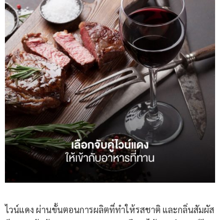
ไวน์แดง ผ่านขั้นตอนการผลิตที่ทำให้รสชาติ และกลิ่นสัมผัส