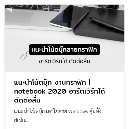
แนะนำโน้ตบุ๊ก งานกราฟิก |
notebook 2020 อาร์ตเวิร์กได้
ตัดต่อลื่น
แนะนำโน้ตบุ๊ก เอาใจสาย Windows คุ้มทั้ง
สเปก…