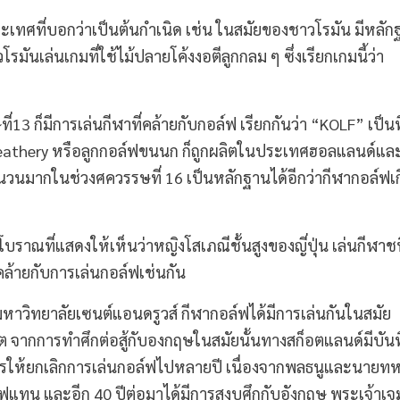
เทศที่บอกว่าเป็นต้นกำเนิด เช่น ในสมัยของชาวโรมัน มีหลัก
มันเล่นเกมที่ใช้ไม้ปลายโค้งงอตีลูกกลม ๆ ซึ่งเรียกเกมนี้ว่า
 ก็มีการเล่นกีฬาที่คล้ายกับกอล์ฟ เรียกกันว่า “KOLF” เป็นท
 Feathery หรือลูกกอล์ฟขนนก ก็ถูกผลิตในประเทศฮอลแลนด์แล
นมากในช่วงศควรรษที่ 16 เป็นหลักฐานได้อีกว่ากีฬากอล์ฟเกิ
บราณที่แสดงให้เห็นว่าหญิงโสเภณีชั้นสูงของญี่ปุ่น เล่นกีฬาช
คล้ายกับการเล่นกอล์ฟเช่นกัน
งมหาวิทยาลัยเซนต์แอนดรูวส์ กีฬากอล์ฟได้มีการเล่นกันในสมัย
อต จากการทำศึกต่อสู้กับองกฤษในสมัยนั้นทางสก็อตแลนด์มีบันทึ
การให้ยกเลิกการเล่นกอล์ฟไปหลายปี เนื่องจากพลธนูและนายทห
์ฟแทน และอีก 40 ปีต่อมาได้มีการสงบศึกกับอังกฤษ พระเจ้าเจมส