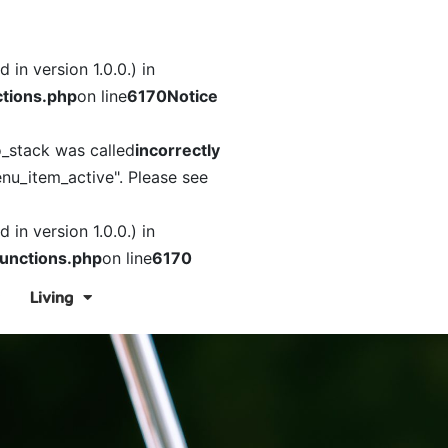
in version 1.0.0.) in
tions.php
on line
6170
Notice
o_stack was called
incorrectly
nu_item_active". Please see
in version 1.0.0.) in
unctions.php
on line
6170
Living