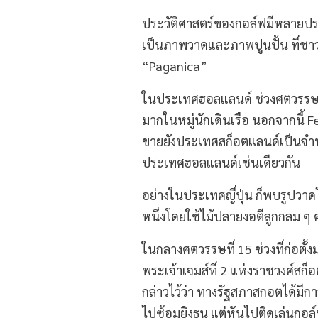
ประวัติศาสตร์ของกอล์ฟมีหลายประ
เป็นภาพวาดและภาพปูนปั้น ที่ชาวโร
“Paganica”
ในประเทศฮอลแลนด์ ช่วงศตวรรษที่13
มากในหมู่นักเดินเรือ นอกจากนี้
ขายยังประเทศสก็อตแลนด์เป็นจำนว
ประเทศฮอลแลนด์เช่นเดียวกัน
อย่างในประเทศญี่ปุ่น ก็พบรูปวาดโ
หนึ่งโดยใช้ไม้ปลายงอตีลูกกลม ๆ 
ในกลางศตวรรษที่ 15 ช่วงที่ก่อตั้
พระเจ้าเจมส์ที่ 2 แห่งราชวงศ์สก็
กล่าวไว้ว่า ทางรัฐสภาสกอตได้มี
ไปซ้อมยิงธนู แต่หันไปติดเล่นกอล