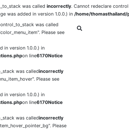
l_to_stack was called
incorrectly
. Cannot redeclare contro
ge was added in version 1.0.0.) in
/home/thomasthailand/p
ontrol_to_stack was called
"color_menu_item". Please see
in version 1.0.0.) in
tions.php
on line
6170
Notice
o_stack was called
incorrectly
nu_item_hover". Please see
in version 1.0.0.) in
tions.php
on line
6170
Notice
o_stack was called
incorrectly
item_hover_pointer_bg". Please