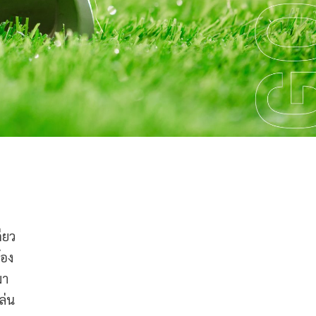
ียว
้อง
มา
ล่น