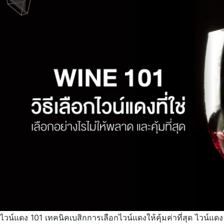
ไวน์แดง 101 เทคนิคเบสิกการเลือกไวน์แดงให้คุ้มค่าที่สุด ไวน์แดง