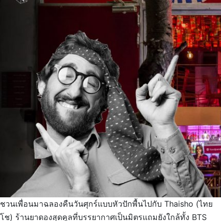
ชวนเพื่อนมาฉลองคืนวันศุกร์แบบหัวปักพื้นไปกับ Thaisho (ไทย
โช) ร้านยาดองสุดคูลที่บรรยากาศเป็นมิตรแถมยังใกล้ทั้ง BTS