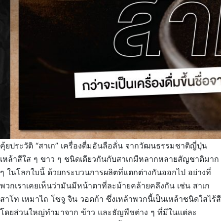
คุ้ยประวัติ “สาเก” เครื่องดื่มอันลือลั่น จากวัฒนธรรมชาติญี่ปุ่น
เหล้าสีใส ๆ ขาว ๆ ชนิดเดียวกันกับสาเกมีหลากหลายสัญชาติมาก
ๆ ในโลกใบนี้ ด้วยกระบวนการผลิตที่แตกต่างกันออกไป อย่างที่
พวกเราเคยเห็นว่ามันมีหน้าตาที่ละม้ายคล้ายคลึงกัน เช่น สาเก
สาโท เหมาไถ โซจู จิน วอดก้า ซึ่งเหล้าพวกนี้เป็นเหล้าชนิดใสไร้สี
โดยส่วนใหญ่ทำมาจาก ข้าว และธัญพืชต่าง ๆ ที่มีในแต่ละ