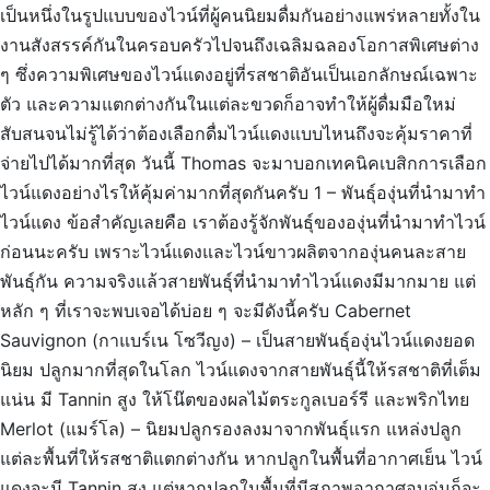
เป็นหนึ่งในรูปแบบของไวน์ที่ผู้คนนิยมดื่มกันอย่างแพร่หลายทั้งใน
งานสังสรรค์กันในครอบครัวไปจนถึงเฉลิมฉลองโอกาสพิเศษต่าง
ๆ ซึ่งความพิเศษของไวน์แดงอยู่ที่รสชาติอันเป็นเอกลักษณ์เฉพาะ
ตัว และความแตกต่างกันในแต่ละขวดก็อาจทำให้ผู้ดื่มมือใหม่
สับสนจนไม่รู้ได้ว่าต้องเลือกดื่มไวน์แดงแบบไหนถึงจะคุ้มราคาที่
จ่ายไปได้มากที่สุด วันนี้ Thomas จะมาบอกเทคนิคเบสิกการเลือก
ไวน์แดงอย่างไรให้คุ้มค่ามากที่สุดกันครับ 1 – พันธุ์องุ่นที่นำมาทำ
ไวน์แดง ข้อสำคัญเลยคือ เราต้องรู้จักพันธุ์ขององุ่นที่นำมาทำไวน์
ก่อนนะครับ เพราะไวน์แดงและไวน์ขาวผลิตจากองุ่นคนละสาย
พันธุ์กัน ความจริงแล้วสายพันธุ์ที่นำมาทำไวน์แดงมีมากมาย แต่
หลัก ๆ ที่เราจะพบเจอได้บ่อย ๆ จะมีดังนี้ครับ Cabernet
Sauvignon (กาแบร์เน โซวีญง) – เป็นสายพันธุ์องุ่นไวน์แดงยอด
นิยม ปลูกมากที่สุดในโลก ไวน์แดงจากสายพันธุ์นี้ให้รสชาติที่เต็ม
แน่น มี Tannin สูง ให้โน๊ตของผลไม้ตระกูลเบอร์รี และพริกไทย
Merlot (แมร์โล) – นิยมปลูกรองลงมาจากพันธุ์แรก แหล่งปลูก
แต่ละพื้นที่ให้รสชาติแตกต่างกัน หากปลูกในพื้นที่อากาศเย็น ไวน์
แดงจะมี Tannin สูง แต่หากปลูกในพื้นที่มีสภาพอากาศอบอุ่นก็จะ