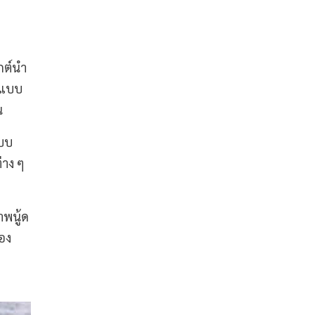
ุกต์นำ
ปแบบ
น
แบบ
่าง ๆ
าพนู้ด
อง