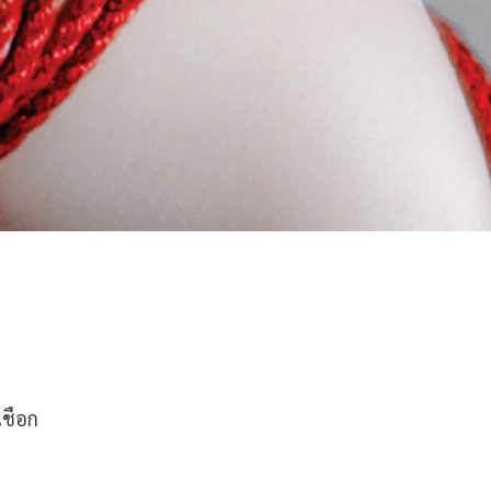
เชือก