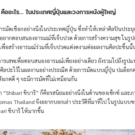
คืออะไร
…
ในประเทศญี่ปุ่นและวงการหนังผู้ใหญ่
การมัดเชือกอย่างนึงในประเทศญี่ปุ่น ซึ่งทำให้เหล่าศิลปินประย
ความอยากตอบสนองอารมณ์ที่เจ็บปวด ด้วยการสร้างความสุข ในรู
เพื่อสร้างอารมณ์ร่วมที่เจ็บปวดแต่งดงามต่อผลงานศิลปะชิ้นนั้
หรับการเสพเพื่อตอบสนองอารมณ์เพียงอย่างเดียว ยังรวมไปถึงรูป
ิลปะไว้ในผลงานอย่างประณีต ด้วยการมัดแบบญี่ปุ่น ปมล็อกต
ังเกตดี ๆ จะมีการมัดที่ไม่เหมือนกัน
่า “Shibari ชิบาริ” ก็คือรสนิยมอย่างนึงในด้านของเซ็กซ์ และภ
omas Thailand จึงอยากบอกเล่า ประวัติที่มาที่ไป ในรูปแบบข
ri ชิบาริ ให้มากขึ้น