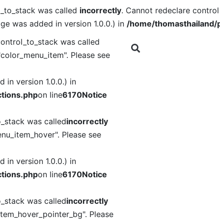
l_to_stack was called
incorrectly
. Cannot redeclare contro
ge was added in version 1.0.0.) in
/home/thomasthailand/p
ontrol_to_stack was called
"color_menu_item". Please see
in version 1.0.0.) in
tions.php
on line
6170
Notice
o_stack was called
incorrectly
nu_item_hover". Please see
in version 1.0.0.) in
tions.php
on line
6170
Notice
o_stack was called
incorrectly
item_hover_pointer_bg". Please