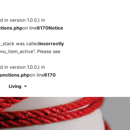
in version 1.0.0.) in
tions.php
on line
6170
Notice
o_stack was called
incorrectly
nu_item_active". Please see
in version 1.0.0.) in
unctions.php
on line
6170
Living