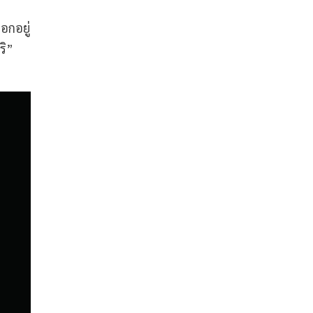
อกอยู่
ริ”