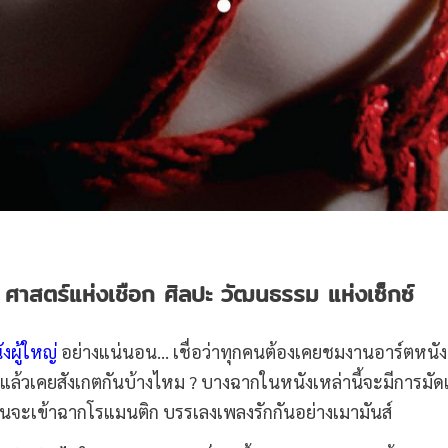
”
ศาสตร์แห่งเชือก ศิลปะ วัฒนธรรม แห่งเซ็กซ์
งผู้ใหญ่
อย่างแน่นอน… เชื่อว่าทุกคนต้องเคยชมงานอาร์ตหนัง
ง แล้วเคยสังเกตกันบ้างไหม ? บางฉากในหนังเหล่านี้จะมีการมัด
นจะเข้าฉากโรแมนติก บรรเลงเพลงรักกันอย่างเมามันส์