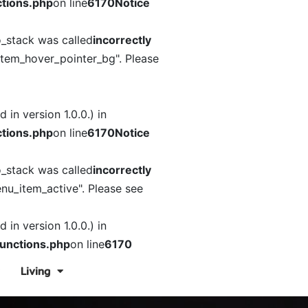
tions.php
on line
6170
Notice
o_stack was called
incorrectly
item_hover_pointer_bg". Please
in version 1.0.0.) in
tions.php
on line
6170
Notice
o_stack was called
incorrectly
nu_item_active". Please see
in version 1.0.0.) in
unctions.php
on line
6170
Living