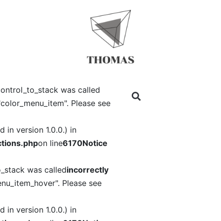
ontrol_to_stack was called
"color_menu_item". Please see
in version 1.0.0.) in
tions.php
on line
6170
Notice
o_stack was called
incorrectly
nu_item_hover". Please see
in version 1.0.0.) in