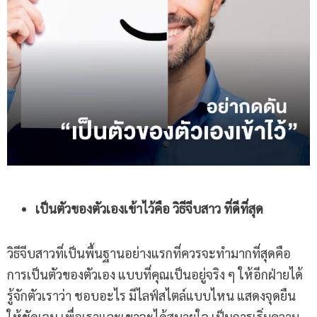
เป็นตัวของตัวเองเข้าไว้คือ วิธีจีบสาว ที่ดีที่สุด
วิธีจีบสาวที่เป็นพื้นฐานอย่างแรกที่ควรจะทำมากที่สุดคือ
การเป็นตัวของตัวเอง แบบที่คุณเป็นอยู่จริง ๆ ให้อีกฝ่ายได้
รู้จักตัวเราว่า ชอบอะไร มีไลฟ์สไตล์แบบไหน แสดงจุดยืน
ให้ชัดเจน เพื่อเราและเขาจะได้สบายใจ เป็นการเริ่มความ