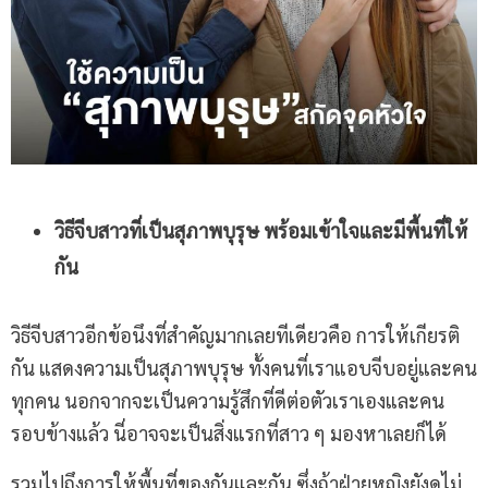
วิธีจีบสาวที่เป็นสุภาพบุรุษ พร้อมเข้าใจและมีพื้นที่ให้
กัน
วิธีจีบสาวอีกข้อนึงที่สำคัญมากเลยทีเดียวคือ การให้เกียรติ
กัน แสดงความเป็นสุภาพบุรุษ ทั้งคนที่เราแอบจีบอยู่และคน
ทุกคน นอกจากจะเป็นความรู้สึกที่ดีต่อตัวเราเองและคน
รอบข้างแล้ว นี่อาจจะเป็นสิ่งแรกที่สาว ๆ มองหาเลยก็ได้
รวมไปถึงการให้พื้นที่ของกันและกัน ซึ่งถ้าฝ่ายหญิงยังดูไม่