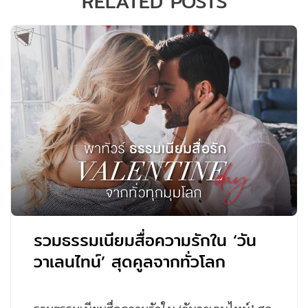
RELATED POSTS
รวมธรรมเนียมสื่อความรักใน ‘วัน
วาเลนไทน์’ สุดคูลจากทั่วโลก