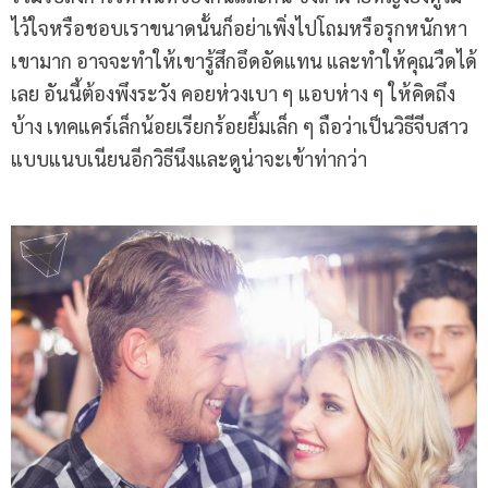
ไว้ใจหรือชอบเราขนาดนั้นก็อย่าเพิ่งไปโถมหรือรุกหนักหา
เขามาก อาจจะทำให้เขารู้สึกอึดอัดแทน และทำให้คุณวืดได้
เลย อันนี้ต้องพึงระวัง คอยห่วงเบา ๆ แอบห่าง ๆ ให้คิดถึง
บ้าง เทคแคร์เล็กน้อยเรียกร้อยยิ้มเล็ก ๆ ถือว่าเป็นวิธีจีบสาว
แบบแนบเนียนอีกวิธีนึงและดูน่าจะเข้าท่ากว่า