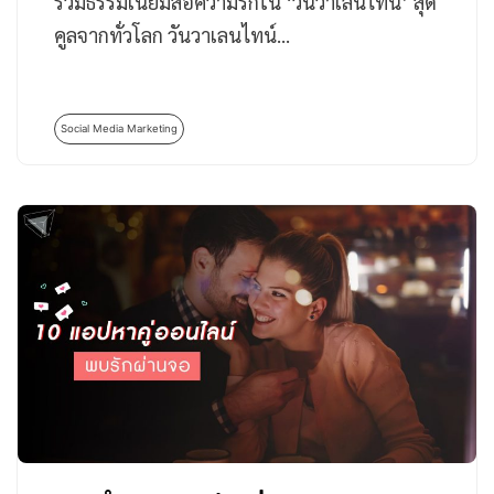
รวมธรรมเนียมสื่อความรักใน ‘วันวาเลนไทน์’ สุด
คูลจากทั่วโลก วันวาเลนไทน์…
Social Media Marketing