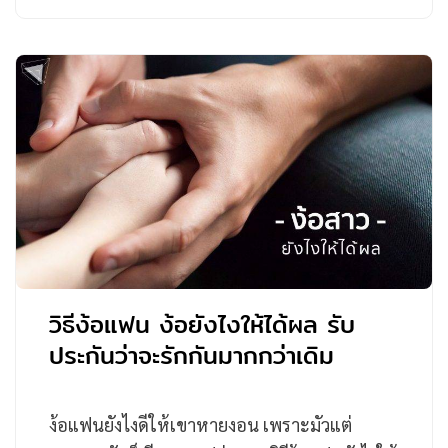
วิธีง้อแฟน ง้อยังไงให้ได้ผล รับ
ประกันว่าจะรักกันมากกว่าเดิม
ง้อแฟนยังไงดีให้เขาหายงอน เพราะมัวแต่