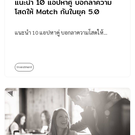
แนะนำ 10 แอปหาคู่ บอกลาความ
โสดให้ Match กันในยุค 5.0
แนะนำ 10 แอปหาคู่ บอกลาความโสดให้…
Investment