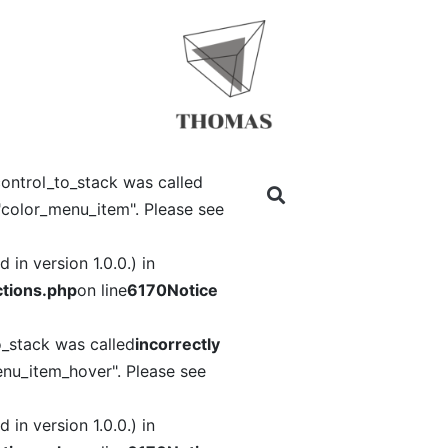
ontrol_to_stack was called
"color_menu_item". Please see
in version 1.0.0.) in
tions.php
on line
6170
Notice
o_stack was called
incorrectly
nu_item_hover". Please see
in version 1.0.0.) in