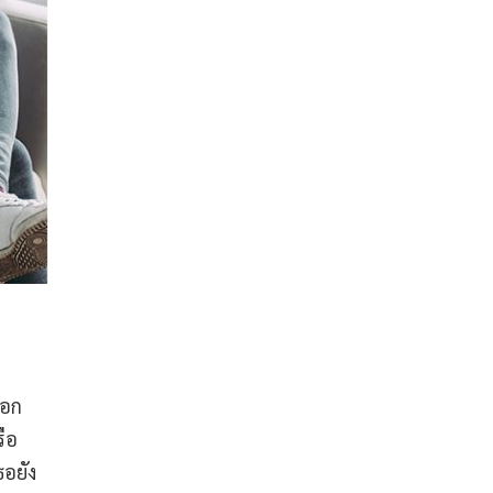
ออก
รือ
ธอยัง