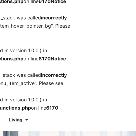
tions.php
on line
6170
Notice
o_stack was called
incorrectly
item_hover_pointer_bg". Please
in version 1.0.0.) in
tions.php
on line
6170
Notice
o_stack was called
incorrectly
nu_item_active". Please see
in version 1.0.0.) in
unctions.php
on line
6170
Living