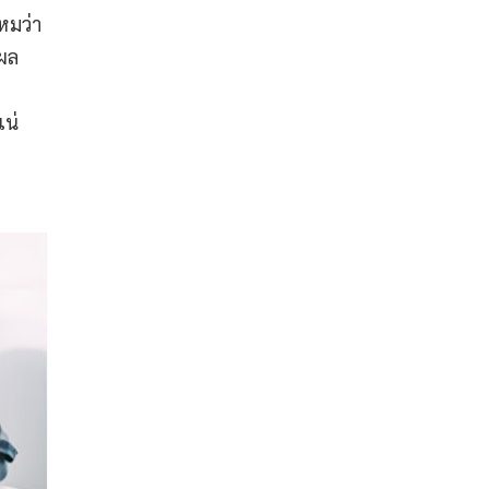
หมว่า
้ผล
แน่