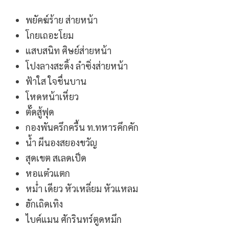
พยัคฆ์ร้าย ส่ายหน้า
โกยเถอะโยม
แสบสนิท ศิษย์ส่ายหน้า
โปงลางสะดิ้ง ลำซิ่งส่ายหน้า
ฟ้าใส ใจชื่นบาน
โหดหน้าเหี่ยว
ตั๊ดสู้ฟุด
กองพันครึกครื้น ท.ทหารคึกคัก
น้ำ ผีนองสยองขวัญ
สุดเขต สเลดเป็ด
หอแต๋วแตก
หม่ำ เดียว หัวเหลี่ยม หัวแหลม
ฮักเถิดเทิง
ไบค์แมน ศักรินทร์ตูดหมึก