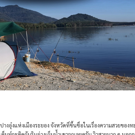
ยอดปางอุ๋งแห่งเมืองระยอง จังหวัดที่ขึ้นชื่อในเรื่องความสวยของท
ต็นท์จะติดกับริมอ่างเก็บน้ำเขาจุกเลยครับ วิวสวยมาก ๆ นอกจา