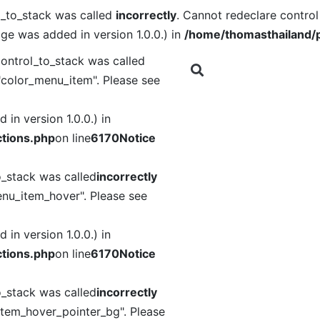
l_to_stack was called
incorrectly
. Cannot redeclare contro
ge was added in version 1.0.0.) in
/home/thomasthailand/p
ontrol_to_stack was called
"color_menu_item". Please see
in version 1.0.0.) in
tions.php
on line
6170
Notice
o_stack was called
incorrectly
nu_item_hover". Please see
in version 1.0.0.) in
tions.php
on line
6170
Notice
o_stack was called
incorrectly
item_hover_pointer_bg". Please