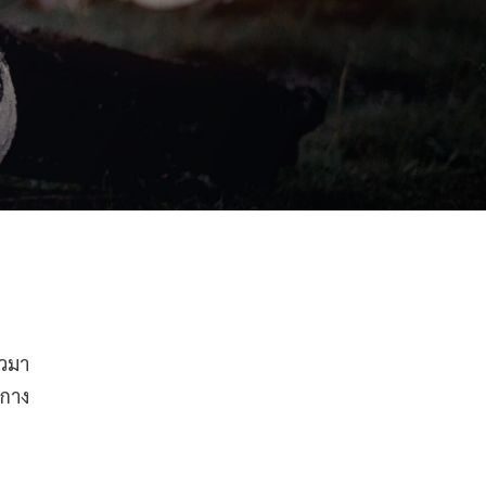
้วมา
ดกาง