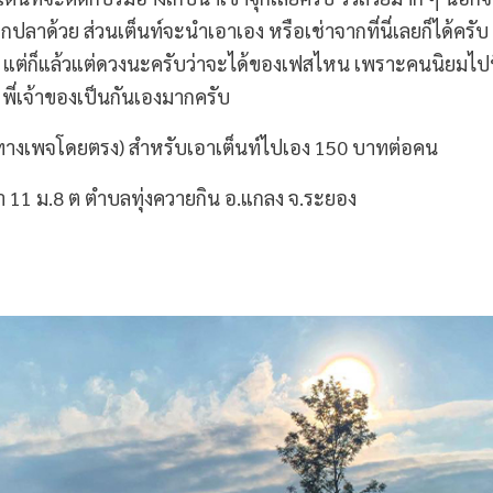
ปลาด้วย ส่วนเต็นท์จะนำเอาเอง หรือเช่าจากที่นี่เลยก็ได้ครับ
 เฟส แต่ก็แล้วแต่ดวงนะครับว่าจะได้ของเฟสไหน เพราะคนนิยมไปที่
ี่เจ้าของเป็นกันเองมากครับ
ทางเพจโดยตรง) สำหรับเอาเต็นท์ไปเอง 150 บาทต่อคน
า 11 ม.8 ต ตำบลทุ่งควายกิน อ.แกลง จ.ระยอง