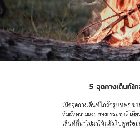
5 จุดกางเต็นท์ใก
เปิดจุดกางเต็นท์ ใกล้กรุงเทพฯ ช
สัมผัสความสงบของธรรมชาติ เยีย
เต็นท์ที่น่าไปมาให้แล้ว ไปดูพร้อม