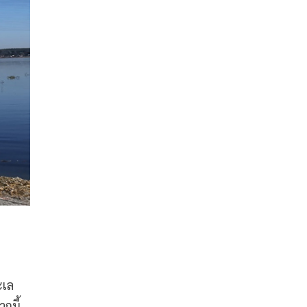
ะเล
กนี้