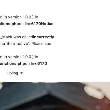
in version 1.0.0.) in
tions.php
on line
6170
Notice
o_stack was called
incorrectly
nu_item_active". Please see
in version 1.0.0.) in
unctions.php
on line
6170
Living