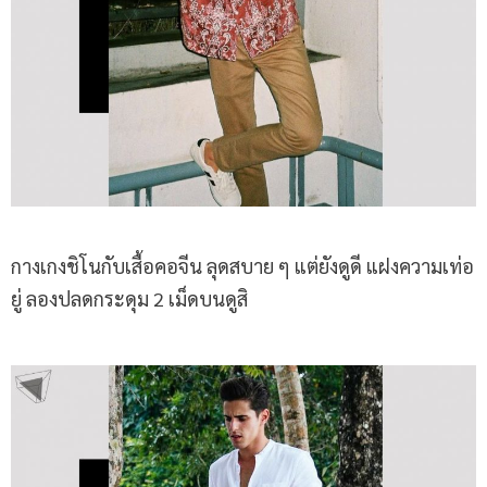
กางเกงชิโนกับเสื้อคอจีน ลุดสบาย ๆ แต่ยังดูดี แฝงความเท่อ
ยู่ ลองปลดกระดุม 2 เม็ดบนดูสิ