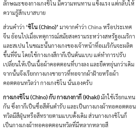
ลักษณะของกางเกงชิโน มีความทนทาน แข็งแรง แต่กลับให้
ความรู้สึกเบาสบาย
ส่วนคำว่า
‘ชิโน (Chino)’
มาจากคำว่า China หรือประเทศ
จีน ย้อนไปเมื่อเหตุการณ์สมัยสงครามระหว่างสหรัฐอเมริกา
และสเปน ในขณะนั้นกางเกงของเจ้าหน้าที่อเมริกันจะผลิต
ขึ้นที่จีน โดยใช้กางเกงสีกากีเป็นต้นแบบ แต่ทำการปรับ
เปลี่ยนให้เป็นเนื้อผ้าคอตตอนที่บางลง และยืดหยุ่นกว่าเดิม
จากนั้นจึงเรียกกางเกงขายาวที่ทอจากผ้าฝ้ายหรือผ้า
คอตตอนทวิลว่า กางเกงชิโน นั่นเองครับ
กางเกงชิโน
(Chino) กับ กางเกงกากี (Khaki)
มักใช้เรียกแทน
กัน ซึ่งกากีเป็นชื่อสีต้นตำรับ และเป็นกางเกงผ้าทอคอตตอน
ทวิลมีสีฝุ่นหรือสีทรายตามแบบดั้งเดิม ส่วนกางเกงชิโนก็
เป็นกางเกงผ้าทอคอตตอนทวิลที่มีหลากหลายสี