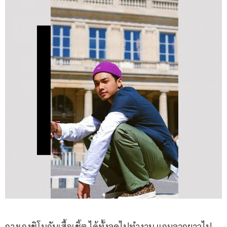
กางเกงชิโนกับเสื้อเชิ้ต ได้ทั้งลุคไปทำงาน แถมลากยาวไป