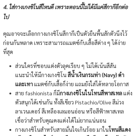
4. ใส่กางเกงชิโนสีไหนดี เพราะตอนนี้ไม่ได้มีแค่สีกากีอีกต่อ
ไป
คุณอาจจะเลือกกางเกงชิโนสีกากีเป็นตัวยืนพื้นสักตัวนึงไว้
ก่อนกันพลาด เพราะสามารถแมตซ์กับเสื้อสีต่าง ๆ ได้ง่าย
ที่สุด
ส่วนใครที่ชอบแต่งตัวลุคเรียบ ๆ ไม่ได้เน้นสีสัน
แนะนำให้มีกางเกงชิโน
สีน้ำเงินกรมท่า (Navy) ดำ
และเทา
แมตซ์กับเสื้อก็ง่าย แถมยังใส่ได้หลายโอกาส
สาย fashionista ก็มี
กางเกงชิโนในโทนสีพาสเทล
แต่ง
ตัวสนุกได้เช่นกัน ทั้งสีเขียว Pistachio/Olive สีม่วง
ลาเวนเดอร์ สีเหลืองเลมอนอ่อน หรือสีฟ้าพาสเทล
เชื่อว่าสำหรับคุณคงแต่งได้ไม่ยากแน่นอน
กางเกงชิโนสำหรับสายมั่นใจเกินร้อย มาใน
โทนสีแดง