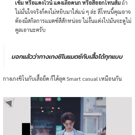
เข้ม หรือแดงไวน์ แดงเลือดนก หรือสีออกโทนส้ม
ถ้า
ไม่มั่นใจจริงก็คงไม่หยิบมาใส่แน่ ๆ ล่ะ สีโทนนี้คุณอาจ
ต้องมีสกิลการแมตซ์สีสักหน่อย ไม่งั้นแต่งไปมันจะดูไม่
คูลเอานะครับ
บอกแล้วว่ากางเกงชิโนแมตซ์กับเสื้อได้ทุกแบบ
กางเกงชิโนกับเสื้อยืด ก็ได้ลุค Smart casual เหมือนกัน