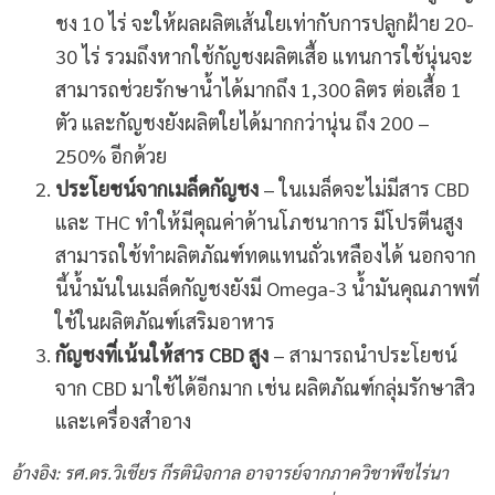
ชง 10 ไร่ จะให้ผลผลิตเส้นใยเท่ากับการปลูกฝ้าย 20-
30 ไร่ รวมถึงหากใช้กัญชงผลิตเสื้อ แทนการใช้นุ่นจะ
สามารถช่วยรักษาน้ำได้มากถึง 1,300 ลิตร ต่อเสื้อ 1
ตัว และกัญชงยังผลิตใยได้มากกว่านุ่น ถึง 200 –
250% อีกด้วย
ประโยชน์จากเมล็ดกัญชง
– ในเมล็ดจะไม่มีสาร CBD
และ THC ทำให้มีคุณค่าด้านโภชนาการ มีโปรตีนสูง
สามารถใช้ทำผลิตภัณฑ์ทดแทนถั่วเหลืองได้ นอกจาก
นี้น้ำมันในเมล็ดกัญชงยังมี Omega-3 น้ำมันคุณภาพที่
ใช้ในผลิตภัณฑ์เสริมอาหาร
กัญชงที่เน้นให้สาร
CBD
สูง
– สามารถนำประโยชน์
จาก CBD มาใช้ได้อีกมาก เช่น ผลิตภัณฑ์กลุ่มรักษาสิว
และเครื่องสำอาง
อ้างอิง: รศ.ดร.วิเชียร กีรตินิจกาล อาจารย์จากภาควิชาพืชไร่นา