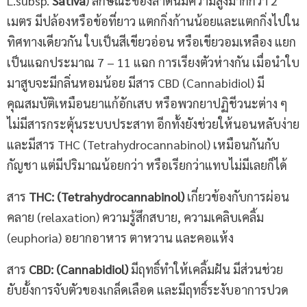
L.subsp.
Sativa
) ลักษณะของลำต้นมีความสูงมากกว่า 2
เมตร มีปล้องหรือข้อที่ยาว แตกกิ่งก้านน้อยและแตกกิ่งไปใน
ทิศทางเดียวกัน ใบเป็นสีเขียวอ่อน หรือเขียวอมเหลือง แยก
เป็นแฉกประมาณ 7 – 11 แฉก การเรียงตัวห่างกัน เมื่อนำใบ
มาสูบจะมีกลิ่นหอมน้อย มีสาร CBD (Cannabidiol) มี
คุณสมบัติเหมือนยาแก้อักเสบ หรือพวกยาปฏิชีวนะต่าง ๆ
ไม่มีสารกระตุ้นระบบประสาท อีกทั้งยังช่วยให้นอนหลับง่าย
และมีสาร THC (Tetrahydrocannabinol) เหมือนกันกับ
กัญชา แต่มีปริมาณน้อยกว่า หรือเรียกว่าแทบไม่มีเลยก็ได้
สาร
THC: (Tetrahydrocannabinol)
เกี่ยวข้องกับการผ่อน
คลาย (relaxation) ความรู้สึกสบาย, ความเคลิบเคลิ้ม
(euphoria) อยากอาหาร ตาหวาน และคอแห้ง
สาร
CBD: (Cannabidiol)
มีฤทธิ์ทำให้เคลิ้มฝัน มีส่วนช่วย
ยับยั้งการจับตัวของเกล็ดเลือด และมีฤทธิ์ระงับอาการปวด