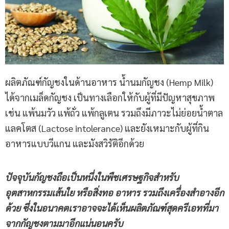
ผลิตภัณฑ์กัญชงในด้านอาหาร น้ำนมกัญชง (Hemp Milk)
ได้จากเมล็ดกัญชง เป็นทางเลือกให้กับผู้ที่มีปัญหาสุขภาพ
เช่น แพ้นมวัว แพ้ถั่ว แพ้กลูเตน รวมถึงมีภาวะไม่ย่อยน้ำตาล
แลคโตส (Lactose intolerance) และยังเหมาะกับผู้ที่กิน
อาหารแบบวีแกน และมังสวิรัติอีกด้วย
ปัจจุบันกัญชงถือเป็นหนึ่งในพืชเศรษฐกิจสำหรับ
อุตสาหกรรมเส้นใย หรือสิ่งทอ อาหาร รวมถึงเครื่องสำอางอีก
ด้วย ซึ่งในอนาคตเราอาจจะได้เห็นผลิตภัณฑ์สุดครีเอทที่มา
จากกัญชงตามมาอีกแน่นอนครับ