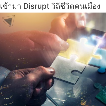
เข้ามา Disrupt วิถีชีวิตคนเมือง