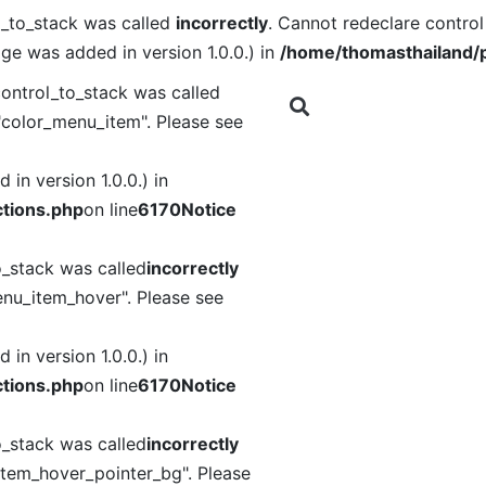
l_to_stack was called
incorrectly
. Cannot redeclare contro
ge was added in version 1.0.0.) in
/home/thomasthailand/p
ontrol_to_stack was called
"color_menu_item". Please see
in version 1.0.0.) in
tions.php
on line
6170
Notice
o_stack was called
incorrectly
nu_item_hover". Please see
in version 1.0.0.) in
tions.php
on line
6170
Notice
o_stack was called
incorrectly
item_hover_pointer_bg". Please