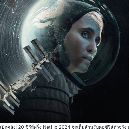
เปิดคลัง! 20 ซีรีส์ฝรั่ง Netflix 2024 จัดเต็มสำหรับคอซีรีส์ตัวจริ