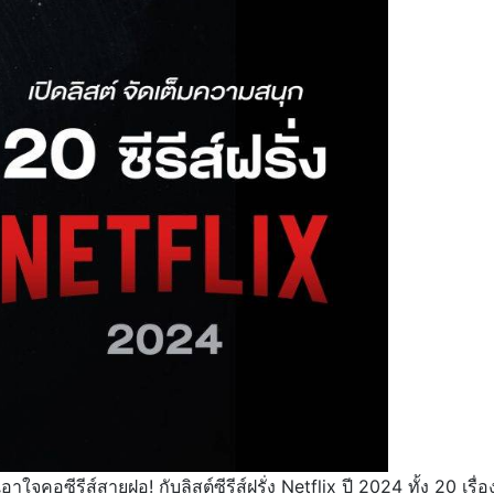
ง เอาใจคอซีรีส์สายฝอ! กับลิสต์ซีรีส์ฝรั่ง Netflix ปี 2024 ทั้ง 20 