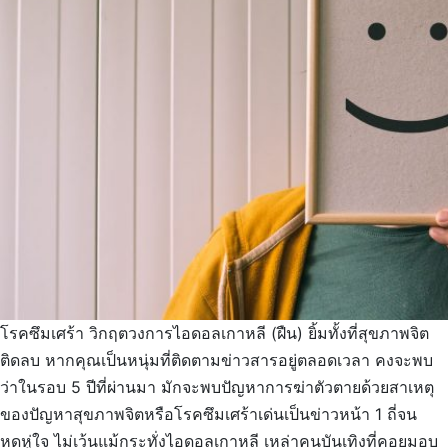
โรคซึมเศร้า วิกฤตวงการไอดอลเกาหลี (ฝืน) ยิ้มทั้งที่สุขภาพจิต
ติดลบ หากคุณเป็นหนุ่มที่ติดตามข่าวสารอยู่ตลอดเวลา คงจะพบ
ว่าในรอบ 5 ปีที่ผ่านมา มักจะพบปัญหาการฆ่าตัวตายด้วยสาเหตุ
ของปัญหาสุขภาพจิตหรือโรคซึมเศร้าเด่นเป็นข่าวหน้า 1 ถี่จน
หดหู่ใจ ไม่เว้นแม้กระทั่งไอดอลเกาหลี เหล่าคนบันเทิงที่คอยมอบ