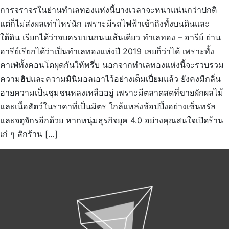
การจราจรในย่านทำเลทองแห่งนี้บางเวลาจะหนาแน่นกว่าปกติ
แต่ก็ไม่ส่งผลเท่าไหร่นัก เพราะมีรถไฟฟ้าเข้าถึงทั้งบนดินและ
ใต้ดิน เรียกได้ว่าจบครบบนถนนเส้นเดียว ทำเลทอง – อารีย์ ย่าน
อารีย์เรียกได้ว่าเป็นทำเลทองแห่งปี 2019 เลยก็ว่าได้ เพราะทั้ง
คาเฟ่ทั้งคอนโดผุดกันให้พรึ่บ นอกจากทำเลทองแห่งนี้จะรวบรวม
ความฮิปและความมินิมอลเอาไว้อย่างเต็มเปี่ยมแล้ว ยังคงมีกลิ่น
อายความเป็นชุมชนหลงเหลืออยู่ เพราะมีตลาดสดที่ขายผักผลไม้
และเนื้อสัตว์ในราคาที่เป็นมิตร ใกล้แหล่งช้อปปิ้งอย่างเซ็นทรัล
และจตุจักรอีกด้วย หากหนุ่มธุรกิจยุค 4.0 อย่างคุณสนใจเปิดร้าน
เก๋ ๆ สักร้าน […]