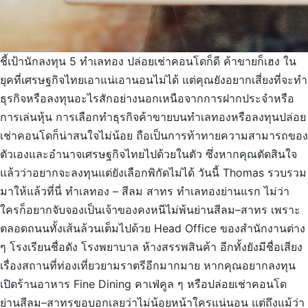
ชี้เป้านักลงทุน 5 ทำเลทอง ปล่อยเช่าคอนโดก็ดี ค้าขายก็เฮง ใน
ยุคที่เศรษฐกิจไทยเอาแน่เอานอนไม่ได้ แต่คุณยังอยากเสี่ยงที่จะทำ
ธุรกิจหรือลงทุนอะไรสักอย่างนอกเหนือจากการฝากประจำหรือ
การเล่นหุ้น การเลือกทำธุรกิจค้าขายบนทำเลทองหรือลงทุนปล่อย
เช่าคอนโดก็น่าสนใจไม่น้อย ถือเป็นการท้าทายความสามารถของ
ตัวเองและอำนาจเศรษฐกิจไทยไปด้วยในตัว ซึ่งหากคุณตัดสินใจ
แล้วว่าอยากจะลงทุนแต่ยังเลือกพิกัดไม่ได้ วันนี้ Thomas รวบรวม
มาให้แล้วที่นี่ ทำเลทอง – สีลม สาทร ทำเลทองย่านแรก ไม่ว่า
ใครก็อยากจับจองเป็นเจ้าของคงหนีไม่พ้นย่านสีลม–สาทร เพราะ
ตลอดถนนทั้งเส้นล้วนเต็มไปด้วย Head Office ของสำนักงานต่าง
ๆ โรงเรียนชื่อดัง โรงพยาบาล ห้างสรรพสินค้า อีกทั้งยังมีชื่อเสียง
เรื่องสถานที่ท่องเที่ยวยามราตรีอีกมากมาย หากคุณอยากลงทุน
เปิดร้านอาหาร Fine Dining คาเฟ่คูล ๆ หรือปล่อยเช่าคอนโด
ย่านสีลม–สาทรขอบอกเลยว่าไม่น้อยหน้าใครแน่นอน แต่ถึงแม้ว่า