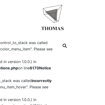
ontrol_to_stack was called
"color_menu_item". Please see
in version 1.0.0.) in
tions.php
on line
6170
Notice
o_stack was called
incorrectly
nu_item_hover". Please see
in version 1.0.0.) in