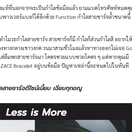
ังแท้ที่นอกจากจะเป็นกำไลข้อมือแล้ว ยามแบตโทรศัพท์หมดคุ
วเวอร์แบงก์ได้อีกด้วย Function กำไลสายชาร์จล้ำขนาดนี้ 
ปทำไมวะกำไลสายชาร์จ สายชาร์จก็มี กำไลก็ส่วนกำไลสิ อยากให
งทางกลางเขาวงกต วนมาสามชั่วโมงแล้วหาทางออกไม่เจอ Go
มี แต่ลืมพกสายชาร์จมา โคตรซวยแบบซวยโคตร ๆ แต่หากคุณมี
 ZACE Bracelet อยู่บนข้อมือ ปัญหาเหล่านี้จะหมดไปในทันที
ลสายชาร์จดีไซน์เนี้ยบ เฉียบทุกอณู