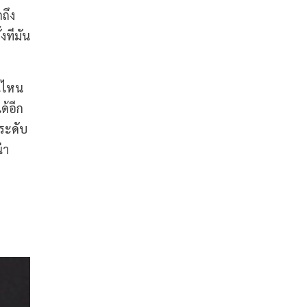
กถึง
้งทีมัน
้นไหน
ด้อีก
ประดับ
่า