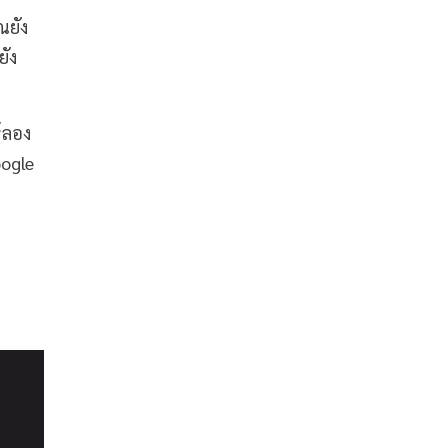
ณยัง
ยัง
้ลอง
ogle