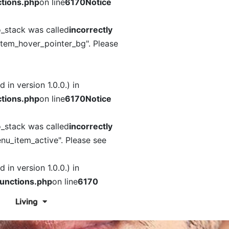
tions.php
on line
6170
Notice
o_stack was called
incorrectly
item_hover_pointer_bg". Please
in version 1.0.0.) in
tions.php
on line
6170
Notice
o_stack was called
incorrectly
nu_item_active". Please see
in version 1.0.0.) in
unctions.php
on line
6170
Living