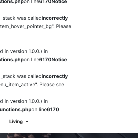
tions.php
on line
6170
Notice
o_stack was called
incorrectly
item_hover_pointer_bg". Please
in version 1.0.0.) in
tions.php
on line
6170
Notice
o_stack was called
incorrectly
nu_item_active". Please see
in version 1.0.0.) in
unctions.php
on line
6170
Living