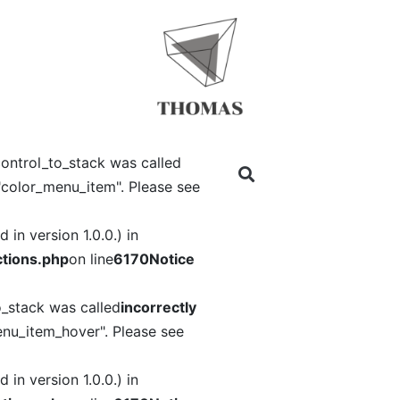
ontrol_to_stack was called
"color_menu_item". Please see
in version 1.0.0.) in
tions.php
on line
6170
Notice
o_stack was called
incorrectly
nu_item_hover". Please see
in version 1.0.0.) in