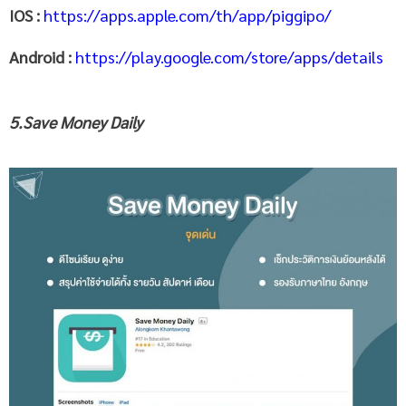
IOS :
https://apps.apple.com/th/app/piggipo/
Android :
https://play.google.com/store/apps/details
5.Save Money Daily