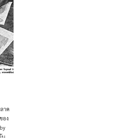
ตลาด
บของ
gby
จับ