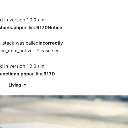
in version 1.0.0.) in
tions.php
on line
6170
Notice
o_stack was called
incorrectly
nu_item_active". Please see
in version 1.0.0.) in
unctions.php
on line
6170
Living