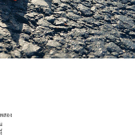
าพสอง
าน
่