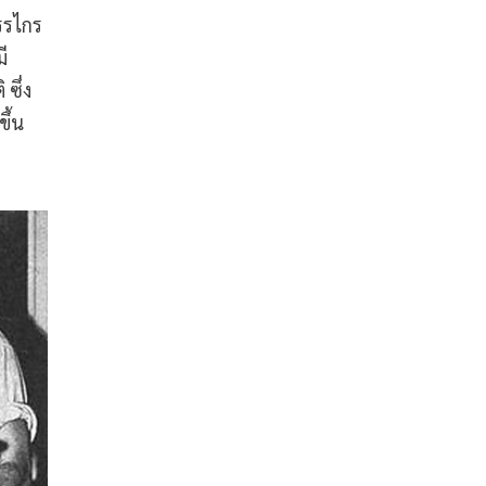
รรไกร
ี
ซึ่ง
ึ้น