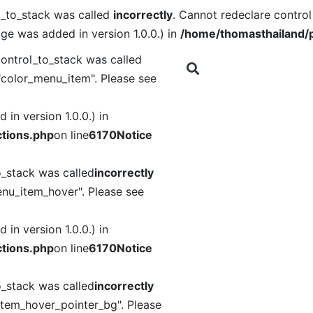
l_to_stack was called
incorrectly
. Cannot redeclare contro
ge was added in version 1.0.0.) in
/home/thomasthailand/p
ontrol_to_stack was called
"color_menu_item". Please see
in version 1.0.0.) in
tions.php
on line
6170
Notice
o_stack was called
incorrectly
nu_item_hover". Please see
in version 1.0.0.) in
tions.php
on line
6170
Notice
o_stack was called
incorrectly
item_hover_pointer_bg". Please