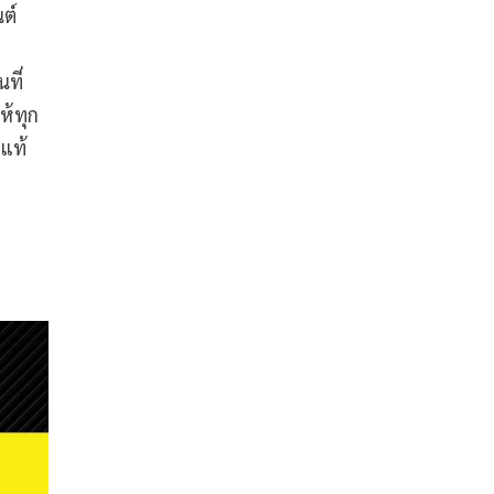
ต์
ที่
ห้ทุก
งแท้