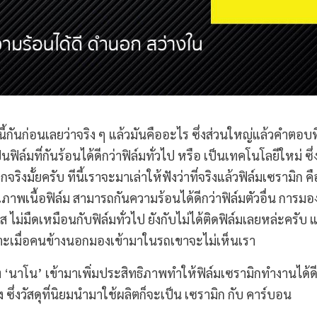
กนี้กันก่อนเลยว่าจริง ๆ แล้วมันคืออะไร ซึ่งส่วนใหญ่แล้วคำตอบที
ิล์มที่กันร้อนได้ดีกว่าฟิล์มทั่วไป หรือ เป็นเทคโนโลยีใหม่ ซึ่ง
ริงมั้ยครับ ทีนี้เราจะมาเล่าให้ฟังว่าที่จริงแล้วฟิล์มเซรามิก คื
ณภาพเนื้อฟิล์ม สามารถกันความร้อนได้ดีกว่าฟิล์มตัวอื่น การมอ
ม่มืดเหมือนกับฟิล์มทั่วไป ยังกับไม่ได้ติดฟิล์มเลยหล่ะครับ แต่
พราะเมื่อคนข้างนอกมองเข้ามาในรถเขาจะไม่เห็นเรา
 ‘นาโน’ เข้ามาเพิ่มประสิทธิภาพทำให้ฟิล์มเซรามิกทำงานได้ดียิ
เอง ซึ่งวัสดุที่นิยมนำมาใช้ผลิตก็จะเป็น เซรามิก กับ คาร์บอน