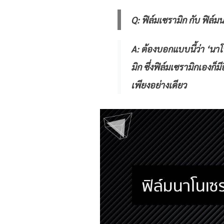
Q: ฟิล์มเซรามิก กับ ฟิล์ม
A: ต้องบอกแบบนี้ว่า ‘นาโ
มิก ซึ่งฟิล์มเซรามิกเองก
เพียงอย่างเดียว