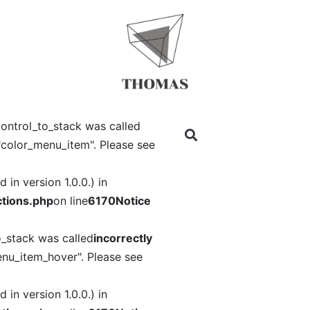
ontrol_to_stack was called
"color_menu_item". Please see
in version 1.0.0.) in
tions.php
on line
6170
Notice
o_stack was called
incorrectly
nu_item_hover". Please see
in version 1.0.0.) in