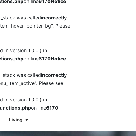
tions.php
on line
6170
Notice
o_stack was called
incorrectly
item_hover_pointer_bg". Please
in version 1.0.0.) in
tions.php
on line
6170
Notice
o_stack was called
incorrectly
nu_item_active". Please see
in version 1.0.0.) in
unctions.php
on line
6170
Living