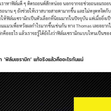
ราหาฟิล์มดี ๆ ติดรถยนต์สักหน่อย นอกจากจะช่วยถนอมรถยน
บนรถนาน ๆ ยังช่วยให้เราสบายสายตามากขึ้น และไม่หงุดหงิดกับ
ิล์มเซรามิกเป็นตัวเลือกที่นิยมมากในปัจจุบัน แต่เมื่อยิ่งเป็น
ย้อมแมวเพื่อหวังผลกำไรมากขึ้นเช่นกัน ทาง Thomas เลยอยากใ
ามิกคืออะไร แล้วเราจะรู้ได้ยังไงว่าฟิล์มเซรามิกแบบไหนเป็นขอ
ก ‘ฟิล์มเซรามิก’ แท้จริงแล้วคืออะไรกันแน่