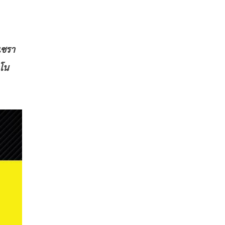
เซรา
าโน