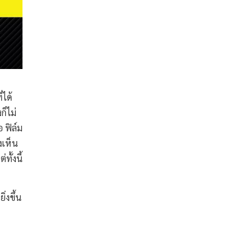
่ได้
ก็ไม่
อ ฟิล์ม
งเห็น
ทั้งนี้
่งขึ้น