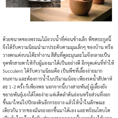
ด้วยขนาดของพรรณไม้อวบน้ำที่ค่อนข้างเล็ก พืชตระกูลนี้
จึงได้รับความนิยมนำมาประดับตามมุมเล็กๆ ของบ้าน หรือ
วางตกแต่งบนโต๊ะทำงาน สีสันที่ดูละมุนละไมจึงกลายเป็น
จุดพักสายตาให้กับผู้มองมาได้เป็นอย่างดี อีกจุดเด่นที่ทำให้
Succulent ได้รับความนิยมคือ เป็นพืชที่เลี้ยงง่ายมาก
ทนทาน และต้องการน้ำในปริมาณน้อย เพียงรดน้ำสัปดาห์
ละ 1-2 ครั้ง ก็เพียงพอ นอกจากนี้บางสายพันธุ์ ผู้เลี้ยงยัง
ขยายพันธุ์เองได้โดยง่าย แค่เด็ดลำต้นอ่อนหรือส่วนที่งอก
ขึ้นมาใหม่ไปปักลงดินอีกกระถาง แล้วให้น้ำในลักษณะ
เดียวกัน รากของมันจะงอกขึ้นมาได้เอง และพร้อมโตบโต