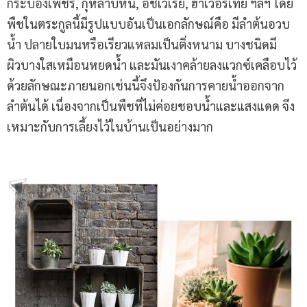
กระบองเพชร, กุหลาบหิน, อิชิเวเรีย, ฮาเวอร์เทีย ฯลฯ โดย
พืชในตระกูลนี้มีรูปแบบอันเป็นเอกลักษณ์คือ มีลำต้นอวบ
น้ำ ปลายใบมนหรือเรียวแหลมเป็นติ่งหนาม บางชนิดมี
ผิวบางใสเหมือนหยดน้ำ และมันเงาคล้ายลงแวกซ์เคลือบไว้
ด้วยลักษณะภายนอกเช่นนี้จึงป้องกันการคายน้ำออกจาก
ลำต้นได้ เนื่องจากเป็นพืชที่ไม่ค่อยชอบน้ำและแสงแดด จึง
เหมาะกับการเลี้ยงไว้ในบ้านเป็นอย่างมาก