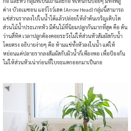
กอ และหัว กลุ่มที่เป็นเถาและกอ ที่เห็นกันบ่อยๆ มีทั้งพลู
ด่าง บัวอเมซอน แอร์โรว์เฮด (Arrow Head) กลุ่มนี้สามารถ
แช่ส่วนรากลงไปในน้ำได้แล้วปล่อยให้ลำต้นเจริญเติบโต
ส่วนไม้น้ำประเภทหัว มีต้นไม้ที่นิยมปลูกกันมากที่สุด คือ ต้น
ว่านสี่ทิศ เวลาปลูกต้องคอยระวังไม่ให้ส่วนหัวสัมผัสกับน้ำ
โดยตรง อธิบายง่ายๆ คือ ห้ามแช่ทั้งหัวลงในน้ำ แต่ให้
หย่อนแค่ปลายรากลงสัมผัสกับผิวน้ำก็เพียงพอ เพื่อป้องกัน
ไม่ให้ส่วนหัวเน่าก่อนที่ใบจะแตกออกมาเป็นกอ