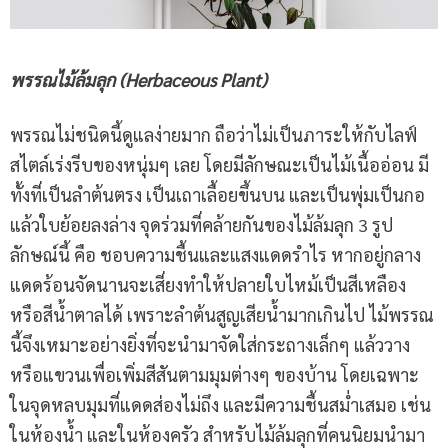
พรรณไม้ล้มลุก (
Herbaceous Plant)
พรรณไม่ชนิดนี้ดูแลง่ายมาก ถือว่าไม่เป็นภาระให้กับไลฟ์
สไตล์เร่งรีบของหนุ่มๆ เลย โดยมีลักษณะเป็นไม้เนื้ออ่อน มี
ทั้งที่เป็นลำต้นตรง เป็นเถาเลื้อยขึ้นบน และเป็นพุ่มเป็นกอ
แล้วใบย้อยลงล่าง จุดร่วมที่คล้ายกันของไม้ล้มลุก 3 รูป
ลักษณ์นี้ คือ ชอบความชื้นและแสงแดดรำไร หากอยู่กลาง
แดดร้อนจัดนานจะเสี่ยงทำให้ปลายใบไหม้เป็นสีเหลือง
หรือสีน้ำตาลได้ เพราะลำต้นสูญเสียน้ำมากเกินไป ไม้พรรณ
นี้จึงเหมาะอย่างยิ่งที่จะนำมาจัดใส่กระถางเล็กๆ แล้ววาง
หรือแขวนเพื่อเพิ่มสีสันตามมุมต่างๆ ของบ้าน โดยเฉพาะ
ในจุดหลบมุมที่แดดส่องไม่ถึง และมีความชื้นสม่ำเสมอ เช่น
ในห้องน้ำ และในห้องครัว สำหรับไม้ล้มลุกที่คนนิยมนำมา