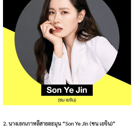
2. นางเอกเกาหลี
สายละมุน
“Son Ye Jin
(ซน เยจิน
)”