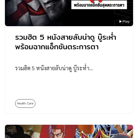
รวมฮิต 5 หนังสายลับน่าดู บู๊ระห่ำ
พร้อมฉากแอ็กชันตระการตา
รวมฮิต 5 หนังสายลับน่าดู บู๊ระห่ำ…
Health Care