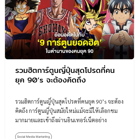
รวมฮิตการ์ตูนญี่ปุ่นสุดโปรดที่คน
ยุค 90’s จะต้องคิดถึง
รวมฮิตการ์ตูนญี่ปุ่นสุดโปรดที่คนยุค 90’s จะต้อง
คิดถึง การ์ตูนญี่ปุ่นสมัยใหม่แม้จะมีให้เลือกชม
มากมายและเข้าถึงผ่านอินเทอร์เน็ตอย่าง
ง่ายดาย…
Social Media Marketing