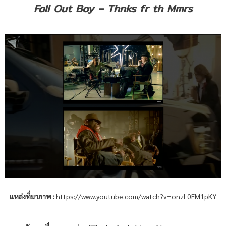
Fall Out Boy – Thnks fr th Mmrs
แหล่งที่มาภาพ
:
https://www.youtube.com/watch?v=onzL0EM1pKY